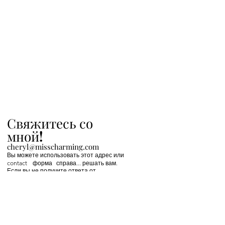
Свяжитесь со
мной!
cheryl@misscharming.com
Вы можете использовать этот адрес или
contact
форма
справа... решать вам.
Если вы не получите ответа от
мне своевременно тогда
Facebook сообщение мне.
If you use the
contact form to the right and
don't hear back from me in a timely manner,
then message me on Facebook or Instagram.