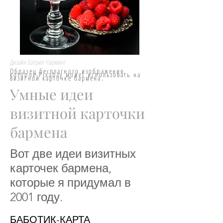
Дизайн Шерил Чарминг
Образец бесплатного изображения,
которое Pixabay может использовать на
визитной карточке бармена.
Умные идеи
визитной карточки
бармена
Вот две идеи визитных
карточек бармена,
которые я придумал в
2001 году.
БАБОТИК-КАРТА