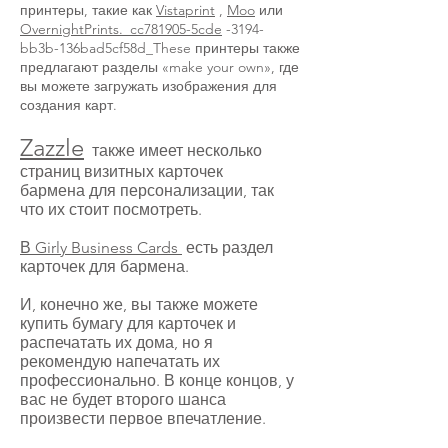
принтеры, такие как
Vistaprint
,
Moo
или
OvernightPrints._cc781905-5cde
-3194-
bb3b-136bad5cf58d_These принтеры также
предлагают разделы «make your own», где
вы можете загружать изображения для
создания карт.
Zazzle
также имеет несколько
страниц визитных карточек
бармена для персонализации, так
что их стоит посмотреть.
В Girly Business Cards
есть раздел
карточек для бармена.
И, конечно же, вы также можете
купить бумагу для карточек и
распечатать их дома, но я
рекомендую напечатать их
профессионально. В конце концов, у
вас не будет второго шанса
произвести первое впечатление.