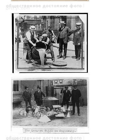
общественное достояние фото |
picryl.com
общественное достояние фото |
picryl.com