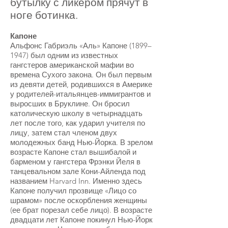
бутылку с ликером прячут в
ноге ботинка.
Капоне
Альфонс Габриэль «Аль» Капоне (1899–
1947) был одним из известных
гангстеров американской мафии во
времена Сухого закона. Он был первым
из девяти детей, родившихся в Америке
у родителей-итальянцев-иммигрантов и
выросших в Бруклине. Он бросил
католическую школу в четырнадцать
лет после того, как ударил учителя по
лицу, затем стал членом двух
молодежных банд Нью-Йорка. В зрелом
возрасте Капоне стал вышибалой и
барменом у гангстера Фрэнки Йеля в
танцевальном зале Кони-Айленда под
названием Harvard Inn. Именно здесь
Капоне получил прозвище «Лицо со
шрамом» после оскорбления женщины
(ее брат порезал себе лицо). В возрасте
двадцати лет Капоне покинул Нью-Йорк