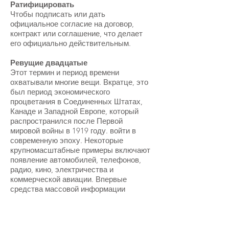
Ратифицировать
Чтобы подписать или дать
официальное согласие на договор,
контракт или соглашение, что делает
его официально действительным.
Ревущие двадцатые
Этот термин и период времени
охватывали многие вещи. Вкратце, это
был период экономического
процветания в Соединенных Штатах,
Канаде и Западной Европе, который
распространился после Первой
мировой войны в 1919 году. войти в
современную эпоху. Некоторые
крупномасштабные примеры включают
появление автомобилей, телефонов,
радио, кино, электричества и
коммерческой авиации. Впервые
средства массовой информации
сосредоточились на знаменитостях
(особенно на спортивных
знаменитостях и кинозвездах). Города
строили гигантские спортивные