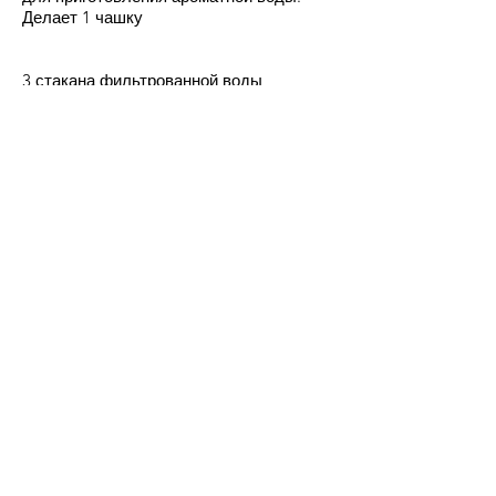
Делает 1 чашку
3 стакана фильтрованной воды
2 стакана промытых лепестков роз
1 унция водки
Налейте лепестки и воду в кастрюлю,
затем доведите до кипения. Тушите под
крышкой тридцать минут. Остудить,
затем процедить в стерилизованный
контейнер или бутылку. Добавьте водку
для консервации.