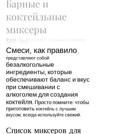
Барные и
коктейльные
миксеры
Фото Max Pixel.net /
Creative Commons
Zero — CC0
Смеси, как правило
,
представляют собой
безалкогольные
ингредиенты, которые
обеспечивают баланс и
вкус
при смешивании с
алкоголем для создания
коктейля.
Просто помните: чтобы
приготовить
коктейль с лучшим
вкусом, всегда используйте свежий.
Список миксеров для