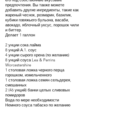
предпочтения. Вы также можете
добавить другие ингредиенты, такие как
жареный чеснок, розмарин, базилик,
кубики говяжьего бульона, васаби,
авокадо, яблочный уксус, порошок чили
и биттер.
Делает 1 галлон
2 унции сока лайма
8 унций А.1. соус
4 унции сырого хрена (по желанию)
8 унций соуса Lea & Perrins
Worcestershire
1 столовая ложка черного перца
горошком, измельченного
1 столовая ложка семян сельдерея,
смешанных
2 (46 унций) банки целых сливовых
помидоров
Вода по мере необходимости
Немного соуса табаско по желанию