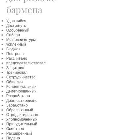
бармена
Удавшийся
Достигнуто
Одобренный
Собран
Мозговой штурм
усиленный
Бюджет
Построен
Рассчитано
председательствовал
Защитник
Тренировал
Сотрудничество
Общался
Концептуальный
Делегированный
Разработано
Диагностировано
Заработано
Образованный
Отредактировано
Уполномоченный
Принудительный
Осмотрен
Расширенный
Подано