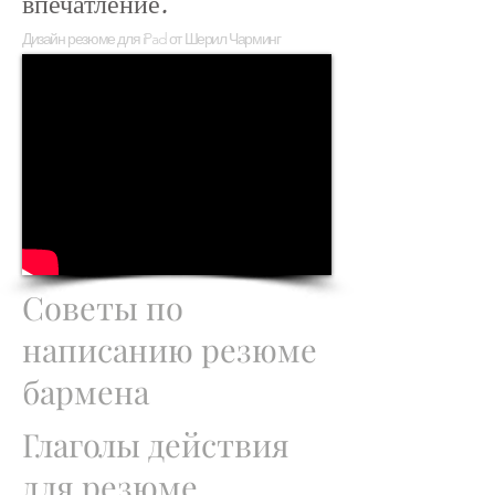
впечатление.
Дизайн резюме для iPad от Шерил Чарминг
Советы по
написанию резюме
бармена
Глаголы действия
для резюме