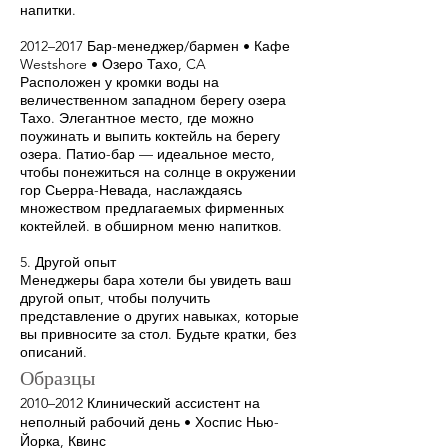
напитки.
2012–2017 Бар-менеджер/бармен • Кафе
Westshore • Озеро Тахо, CA
Расположен у кромки воды на
величественном западном берегу озера
Тахо. Элегантное место, где можно
поужинать и выпить коктейль на берегу
озера. Патио-бар — идеальное место,
чтобы понежиться на солнце в окружении
гор Сьерра-Невада, наслаждаясь
множеством предлагаемых фирменных
коктейлей. в обширном меню напитков.
5. Другой опыт
Менеджеры бара хотели бы увидеть ваш
другой опыт, чтобы получить
представление о других навыках, которые
вы привносите за стол. Будьте кратки, без
описаний.
Образцы
2010–2012 Клинический ассистент на
неполный рабочий день • Хоспис Нью-
Йорка, Квинс