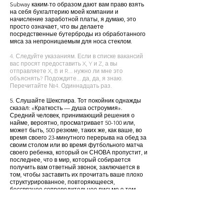
Subway каким-то образом дают вам право взять
на себя бухгалтерию моей компании и
начисление заработной платы, я думаю, это
просто означает, что вы делаете
посредственные бутерброды из обработанного
мяса за непроницаемым для носа стеклом.
4. Следуйте указаниям. Если в списке вакансий
вас просят предоставить X, Y и Z, а вы
отправляете X, B и R... нужно ли мне это
объяснять? Подождите... да, да, я знаю.
Перечитайте №4. Одиннадцать раз.
5. Слушайте Шекспира. Тот покойник однажды
сказал: «Краткость — душа остроумия».
Средний человек, принимающий решения о
найме, вероятно, просматривает 50-100 или,
может быть, 500 резюме, таких же, как ваше, во
время своего 23-минутного перерыва на обед за
своим столом или во время футбольного матча
своего ребенка, который он СНОВА пропустит, и
последнее, что в мир, который собирается
получить вам ответный звонок, заключается в
том, чтобы заставить их прочитать ваше плохо
структурированное, повторяющееся,
бессвязное сопроводительное письмо о том,
какой вы скучный и шаблонный. К делу и быстро.
Тебе нужна работа, тебе нужны деньги. Мы
хотим нанять вас и заплатить вам деньги. Не
превращайте это в курсовую работу в колледже