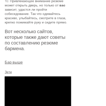
10. Привлекающее внимание резюме
может открыть дверь, но только от
вас
зависит, удастся ли пройти
собеседование. Так что одевайтесь
красиво, улыбайтесь, смотрите в глаза,
крепко пожимайте руку и сидите прямо.
Вот несколько сайтов,
которые также дают советы
по составлению резюме
бармена.
Бар выше
Зети