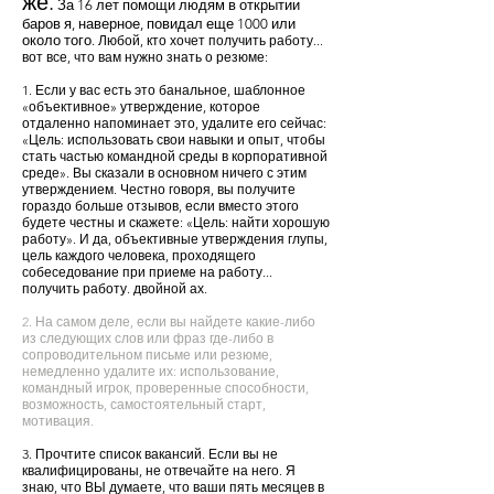
же.
За 16 лет помощи людям в открытии
баров я, наверное, повидал еще 1000 или
около того.
Любой, кто хочет получить работу...
вот все, что вам нужно знать о резюме:
1. Если у вас есть это банальное, шаблонное
«объективное» утверждение, которое
отдаленно напоминает это, удалите его сейчас:
«Цель: использовать свои навыки и опыт, чтобы
стать частью командной среды в корпоративной
среде». Вы сказали в основном ничего с этим
утверждением. Честно говоря, вы получите
гораздо больше отзывов, если вместо этого
будете честны и скажете: «Цель: найти хорошую
работу». И да, объективные утверждения глупы,
цель каждого человека, проходящего
собеседование при приеме на работу...
получить работу. двойной ах.
2. На самом деле, если вы найдете какие-либо
из следующих слов или фраз где-либо в
сопроводительном письме или резюме,
немедленно удалите их: использование,
командный игрок, проверенные способности,
возможность, самостоятельный старт,
мотивация.
3. Прочтите список вакансий. Если вы не
квалифицированы, не отвечайте на него. Я
знаю, что ВЫ думаете, что ваши пять месяцев в