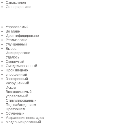
Ознакомлен
Сгенерировано
Управляемый
Во главе
Идентифицировано
Реализовано
Улучшенный
Вырос
Инициировано
Удалось
Свернутый
Смоделированный
Произведено
упрощенный
Заостренный
Разрушенный
Искры
Возглавляемый
управляемый
Стимулированный
Под наблюдением
Превзошел
Обученный
Устранение неполадок
Модернизированный