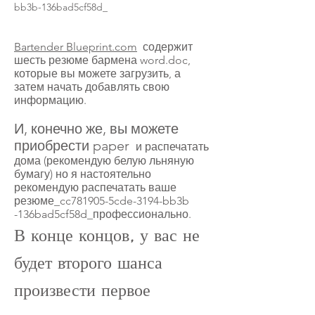
bb3b-136bad5cf58d_
Bartender Blueprint.com
содержит
шесть резюме бармена word.doc,
которые вы можете загрузить, а
затем начать добавлять свою
информацию.
И, конечно же, вы можете
приобрести paper
и распечатать
дома (рекомендую белую льняную
бумагу) но я настоятельно
рекомендую распечатать ваше
резюме_cc781905-5cde-3194-bb3b
-136bad5cf58d_профессионально.
В конце концов, у вас не
будет второго шанса
произвести первое