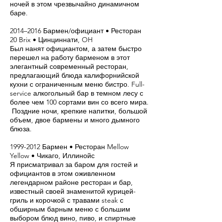
ночей в этом чрезвычайно динамичном
баре.
2014–2016 Бармен/официант • Ресторан
20 Brix • Цинциннати, OH
Был нанят официантом, а затем быстро
перешел на работу барменом в этот
элегантный современный ресторан,
предлагающий блюда калифорнийской
кухни с ограниченным меню бистро. Full-
service алкогольный бар в темном лесу с
более чем 100 сортами вин со всего мира.
Поздние ночи, крепкие напитки, большой
объем, двое бармены и много дымного
блюза.
1999-2012
Бармен • Ресторан Mellow
Yellow • Чикаго, Иллинойс
Я присматривал за баром для гостей и
официантов в этом оживленном
легендарном районе ресторан и бар,
известный своей знаменитой курицей-
гриль и корочкой с травами steak с
обширным барным меню с большим
выбором блюд вино, пиво, и спиртные