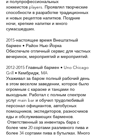
и полупрофессиональных
хоккеистов players. Проявлял творческие
способности в разработке традиционных
и новых рецептов напитков. Поздние
ночи, крепкие напитки и много
сумасшедших.
2015-настоящее время Внештатный
бармен • Район Нью-Йорка
Обеспечьте отличный сервис для частных
вечеринок, мероприятий и мероприятий.
2012-2015
Главный бармен • Uno Chicago
Grill • Кембридж, MA
Ухаживал за баром полный рабочий день
в этом веселом заведении, которое было
огромным с караоке и танцами по
выходным. Работал с полным спектром
услуг main bar и обучил трудолюбивый
персонал официантов, автобусных
помощников, экспедиторов, разносчиков
еды и обслуживающих барменов.
Ответственный за инвентарь бара с
более чем 20 сортами разливного пива и
более 34 сортами пива в бутылках. Много