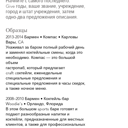
Начните с самого последнего.
Give годы, ваше звание, учреждение,
город и штат учреждения, затем
одно-два предложения описания.
Образцы
2013-2014
Бармен • Компас • Карловы
Вары, CA
Ухаживал за баром полный рабочий день
и заменял коктейльные смены, когда это
необходимо. Компас — это большой
объем
гастропаб, который предлагает
craft cоктейли, еженедельные
специальные предложения и
специальные предложения в часы скидок,
а также ночное меню.
2008–2010 Бармен • Коктейль-бар
Woodie's • Орландо, Флорида
В этом большом sports баре готовят и
подают разнообразные напитки и
коктейли, предназначенные для местных
клиентов, а также для профессиональных