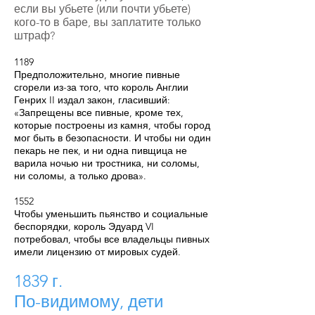
если вы убьете (или почти убьете)
кого-то в баре, вы заплатите только
штраф?
1189
Предположительно, многие пивные
сгорели из-за того, что король Англии
Генрих II издал закон, гласивший:
«Запрещены все пивные, кроме тех,
которые построены из камня, чтобы город
мог быть в безопасности. И чтобы ни один
пекарь не пек, и ни одна пивщица не
варила ночью ни тростника, ни соломы,
ни соломы, а только дрова».
1552
Чтобы уменьшить пьянство и социальные
беспорядки, король Эдуард VI
потребовал, чтобы все владельцы пивных
имели лицензию от мировых судей.
1839 г.
По-видимому, дети