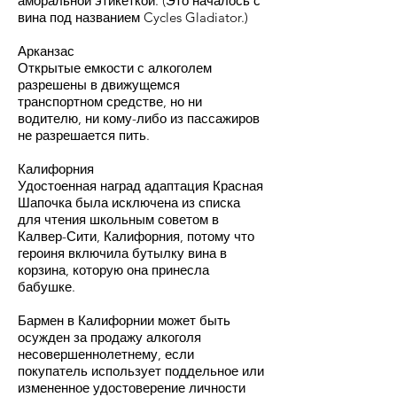
аморальной этикеткой. (Это началось с
вина под названием Cycles Gladiator.)
Арканзас
Открытые емкости с алкоголем
разрешены в движущемся
транспортном средстве, но ни
водителю, ни кому-либо из пассажиров
не разрешается пить.
Калифорния
Удостоенная наград адаптация Красная
Шапочка была исключена из списка
для чтения школьным советом в
Калвер-Сити, Калифорния, потому что
героиня включила бутылку вина в
корзина, которую она принесла
бабушке.
Бармен в Калифорнии может быть
осужден за продажу алкоголя
несовершеннолетнему, если
покупатель использует поддельное или
измененное удостоверение личности