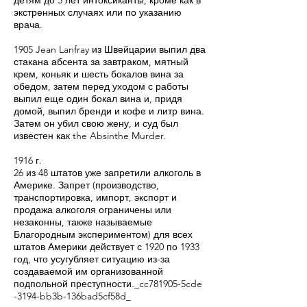
детям до 5 лет интоксиканты, кроме как в
экстренных случаях или по указанию
врача.
1905 Jean Lanfray из Швейцарии выпил два
стакана абсента за завтраком, мятный
крем, коньяк и шесть бокалов вина за
обедом, затем перед уходом с работы
выпил еще один бокал вина и, придя
домой, выпил бренди и кофе и литр вина.
Затем он убил свою жену, и суд был
известен как the Absinthe Murder.
1916 г.
26 из 48 штатов уже запретили алкоголь в
Америке. Запрет (производство,
транспортировка, импорт, экспорт и
продажа алкоголя ограничены или
незаконны, также называемые
Благородным экспериментом) для всех
штатов Америки действует с 1920 по 1933
год, что усугубляет ситуацию из-за
создаваемой им организованной
подпольной преступности._cc781905-5cde
-3194-bb3b-136bad5cf58d_