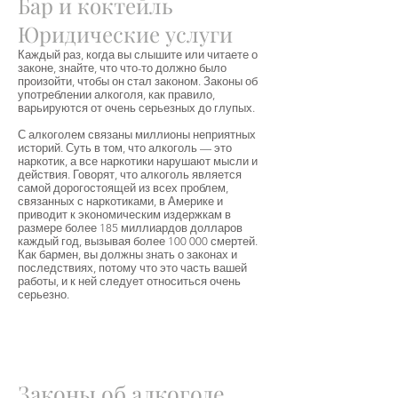
Бар и коктейль
Юридические услуги
Каждый раз, когда вы слышите или читаете о
законе, знайте, что что-то должно было
произойти, чтобы он стал законом. Законы об
употреблении алкоголя, как правило,
варьируются от очень серьезных до глупых.
С алкоголем связаны миллионы неприятных
историй. Суть в том, что алкоголь — это
наркотик, а все наркотики нарушают мысли и
действия. Говорят, что алкоголь является
самой дорогостоящей из всех проблем,
связанных с наркотиками, в Америке и
приводит к экономическим издержкам в
размере более 185 миллиардов долларов
каждый год, вызывая более 100 000 смертей.
Как бармен, вы должны знать о законах и
последствиях, потому что это часть вашей
работы, и к ней следует относиться очень
серьезно.
Законы об алкоголе