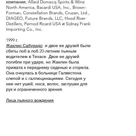
компании; Allied Domecq Spirits & Wine
North America, Bacardi USA, Inc., Brown-
Forman, Constellation Brands, Cruzan, Ltd.,
DIAGEO, Future Brands, LLC, Hood River
Distillers, Pernod Ricard USA и Sidney Frank
Importing Co., Inc.
1999 г.
Жаклин Сабуридо
и двое ее друзей были
сбиты лоб в лоб 20-летним пьяным
водителем в Техасе. Двое ее друзей
погибли при ударе, но Жаклин была
прижата к переднему сиденью и сгорела.
Она очнулась в больнице Галвестона
слепой и с галлюцинациями. Сегодня у
нее нет ушей, носа, волос, заглушек для
рук и ограниченного зрения.
Лица пьяного вождения