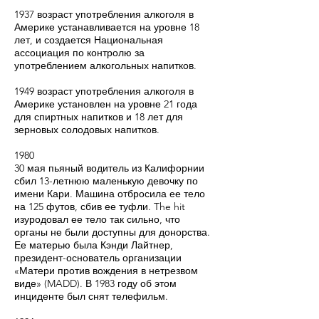
1937 возраст употребления алкоголя в
Америке устанавливается на уровне 18
лет, и создается Национальная
ассоциация по контролю за
употреблением алкогольных напитков.
1949 возраст употребления алкоголя в
Америке установлен на уровне 21 года
для спиртных напитков и 18 лет для
зерновых солодовых напитков.
1980
30 мая пьяный водитель из Калифорнии
сбил 13-летнюю маленькую девочку по
имени Кари. Машина отбросила ее тело
на 125 футов, сбив ее туфли. The hit
изуродовал ее тело так сильно, что
органы не были доступны для донорства.
Ее матерью была Кэнди Лайтнер,
президент-основатель организации
«Матери против вождения в нетрезвом
виде» (MADD). В 1983 году об этом
инциденте был снят телефильм.