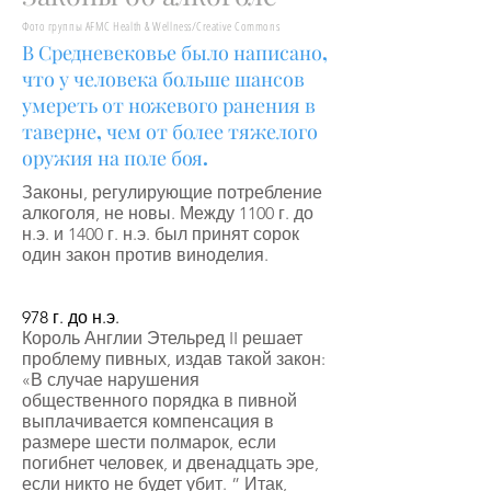
Фото группы AFMC Health & Wellness/Creative Commons
В Средневековье было написано,
что у человека больше шансов
умереть от ножевого ранения в
таверне, чем от более тяжелого
оружия на поле боя.
Законы, регулирующие потребление
алкоголя, не новы. Между 1100 г. до
н.э. и 1400 г. н.э. был принят сорок
один закон против виноделия.
978 г. до н.э.
Король Англии Этельред II решает
проблему пивных, издав такой закон:
«В случае нарушения
общественного порядка в пивной
выплачивается компенсация в
размере шести полмарок, если
погибнет человек, и двенадцать эре,
если никто не будет убит. ” Итак,