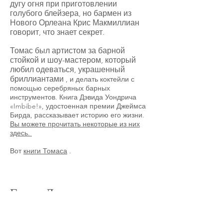
дугу огня при приготовлении
голубого блейзера, но бармен из
Нового Орлеана Крис Макмиллиан
говорит, что знает секрет.
Томас был артистом за барной
стойкой и шоу-мастером, который
любил одеваться, украшенный
бриллиантами
, и делать коктейли с
помощью серебряных барных
инструментов. Книга Дэвида Уондрича
«Imbibe!», удостоенная премии Джеймса
Бирда, рассказывает историю его жизни.
Вы можете прочитать некоторые из них
здесь.
Вот
книги Томаса
.
Гарри Джонсон
Harry “The Dean”