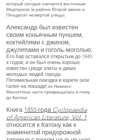
который сегодня считается восточным
Мидтауном (в районе Второй авеню и
Пятьдесят четвертой улицы).
Александр был известен
своим коньячным пуншем,
коктейлями с джином,
джулепами и гоголь-моголью.
Его бар оставался открытым до 1840-
х годов, и он был очень хорошо
известен среди элиты и диких
молодых людей города.
Пятимильная поездка в карете (или
галоп на лошади)
из Нижнего
Манхэттена часто превращалась в гонку
до Катона.
Книга
1855 года
Cyclopaedia
of American Literature, Vol. 1
относится к Катону как к
знаменитой придорожной
таверне с видом на пыльную