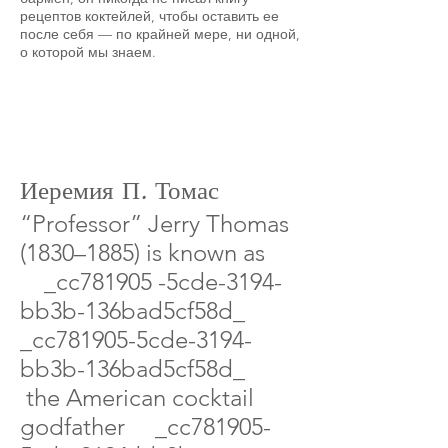
рецептов коктейлей, чтобы оставить ее
после себя — по крайней мере, ни одной,
о которой мы знаем.
Иеремия П. Томас
“Professor” Jerry Thomas
(1830–1885) is known as
_cc781905 -5cde-3194-
bb3b-136bad5cf58d_
_cc781905-5cde-3194-
bb3b-136bad5cf58d_
the American cocktail
godfather _cc781905-