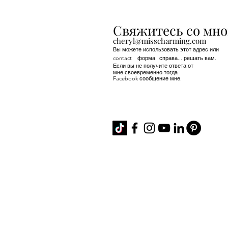
Свяжитесь со мно
cheryl@misscharming.com
Вы можете использовать этот адрес или
contact
форма
справа... решать вам.
Если вы не получите ответа от
мне своевременно тогда
Facebook сообщение мне.
If you use the
contact form to the right 
back from me in a timely manner, then
Facebook or Instagram.