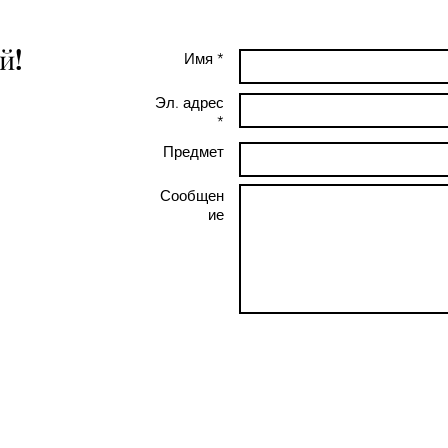
й!
Имя *
Эл. адрес
*
Предмет
and don't hear
 message me on
Сообщен
ие