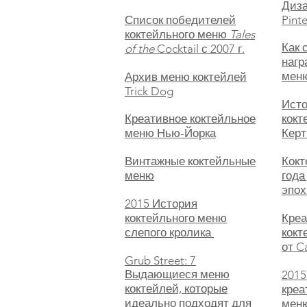
Диза
Список победителей
Pinte
коктейльного меню
Tales
Как 
of the
Cocktail с 2007 г.
нагр
меню
Архив меню коктейлей
Trick Dog
Исто
Креативное коктейльное
кокт
меню Нью-Йорка
Керт
Винтажные коктейльные
Кокт
меню
года
эпох
2015 История
коктейльного меню
Креа
слепого кролика
кокт
от C
Grub Street: 7
Выдающиеся меню
2015
коктейлей, которые
креа
идеально подходят для
меню