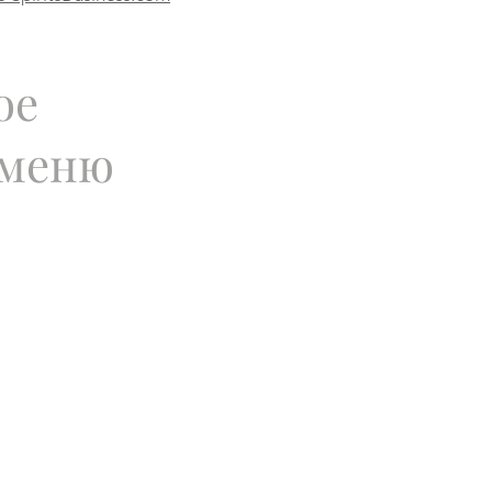
ое
 меню