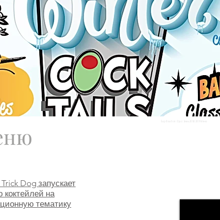
Бар Bourbon O Jazz Зима 2018/2019 Меню
еню
 Trick Dog запускает
 коктейлей на
ционную тематику