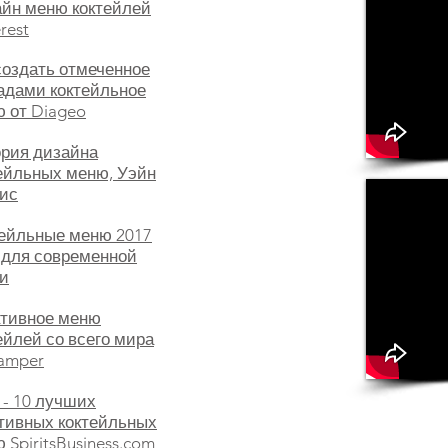
йн меню коктейлей
rest
создать отмеченное
адами коктейльное
 от Diageo
рия дизайна
ейльных меню, Уэйн
ис
ейльные меню 2017
 для современной
и
тивное меню
ейлей со всего мира
amper
 - 10 лучших
тивных коктейльных
 SpiritsBusiness.com