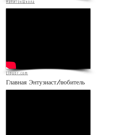
НапитокШкола
Liquor.com
Главная Энтузиаст/любитель