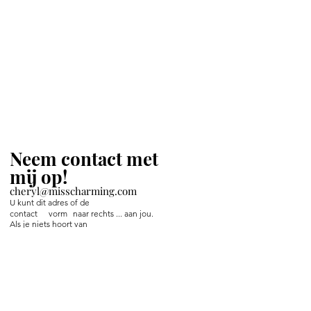
Neem contact met
mij op!
cheryl@misscharming.com
U kunt dit adres of de
contact
vorm
naar rechts ... aan jou.
Als je niets hoort van
mij op tijd dan
Facebook-bericht mij.
If you use the
contact form to the right and
don't hear back from me in a timely manner,
then message me on Facebook or Instagram.