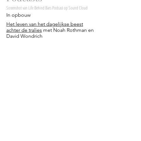
Screenshot van Life Behind Bars Podcast op Sound Cloud
In opbouw
Het leven van het dagelijkse beest
achter de tralies
met Noah Rothman en
David Wondrich