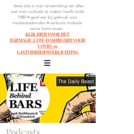
deze site is mijn verzameling van alles
wat met cocktails te maken heeft sinds
1980 • geef eer bij gebruik voor
mediadoeleinden • verkorte mobiele
versie komt eraan
KLIK HIER VOOR HET
BARMAGIC.COM-DASHBOARD VOOR
COVID-19
GASTVRIJHEIDSVERLICHTING
Podcasts