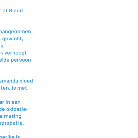
t of Blood
t of Blood
8 aangenomen
8 aangenomen
, gewicht,
, gewicht,
ls
ls
jk verhoogt
jk verhoogt
delde persoon
delde persoon
iemands bloed
iemands bloed
ten, is met
ten, is met
ar in een
ar in een
de oxidatie-
de oxidatie-
ge meting
ge meting
ptabel is.
ptabel is.
merika is
merika is