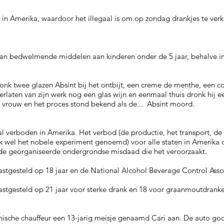
n Amerika, waardoor het illegaal is om op zondag drankjes te verko
van bedwelmende middelen aan kinderen onder de 5 jaar, behalve i
onk twee glazen Absint bij het ontbijt, een creme de menthe, een co
erlaten van zijn werk nog een glas wijn en eenmaal thuis dronk hij e
n vrouw en het proces stond bekend als de... Absint moord.
l verboden in Amerika. Het verbod (de productie, het transport, de 
ook wel het nobele experiment genoemd) voor alle staten in Amerika 
de georganiseerde ondergrondse misdaad die het veroorzaakt.
 vastgesteld op 18 jaar en de National Alcohol Beverage Control Ass
 vastgesteld op 21 jaar voor sterke drank en 18 voor graanmoutdran
ische chauffeur een 13-jarig meisje genaamd Cari aan. De auto go