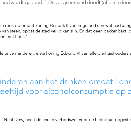
mand wordt gedood. ” Dus als je iemand doodt (of bijna doodt)
n in rook op omdat koning Hendrik II van Engeland een wet had aan
 van steen, opdat de stad veilig kan zijn. En dat geen bakker bakt, o
leen met hout."
 te verminderen, eiste koning Edward VI van alle bierhuishouders 
 kinderen aan het drinken omdat Lon
ftijd voor alcoholconsumptie op ze
 Neal Dow, heeft de eerste verbodswet voor de hele staat opgeste