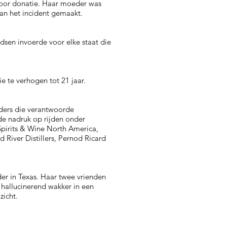
voor donatie. Haar moeder was
van het incident gemaakt.
en invoerde voor elke staat die
e te verhogen tot 21 jaar.
ders die verantwoorde
de nadruk op rijden onder
Spirits & Wine North America,
River Distillers, Pernod Ricard
er in Texas. Haar twee vrienden
 hallucinerend wakker in een
zicht.