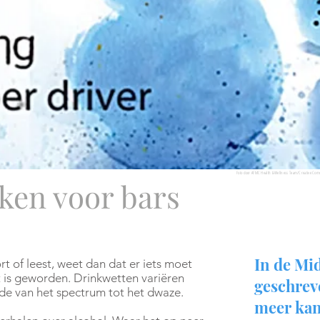
Foto door AFMC Health & Wellness Team/Creative Co
aken voor bars
In de Mi
rt of leest, weet dan dat er iets moet
 is geworden. Drinkwetten variëren
geschrev
nde van het spectrum tot het dwaze.
meer kan