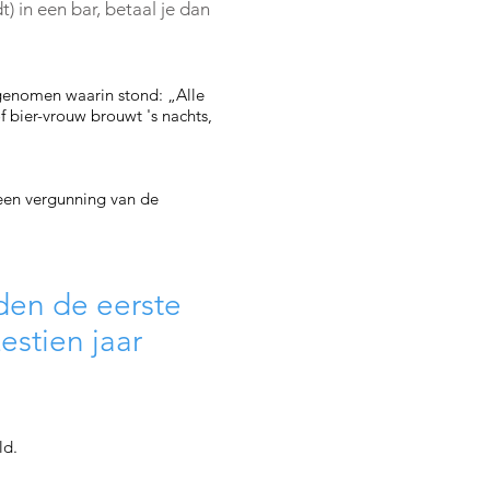
 in een bar, betaal je dan
genomen waarin stond: „Alle
f bier-vrouw brouwt 's nachts,
een vergunning van de
den de eerste
stien jaar
ld.