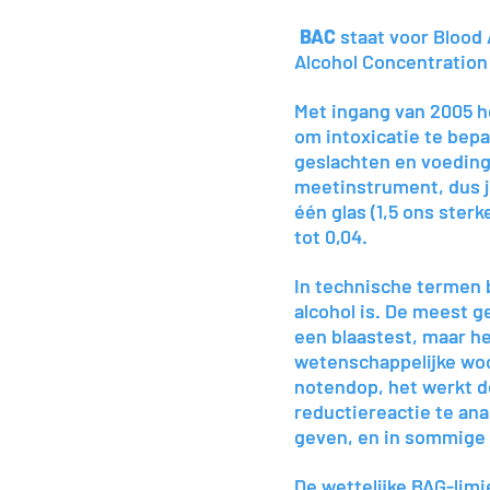
BAC
BAC
staat voor Blood 
staat voor Blood 
Alcohol Concentratio
Alcohol Concentratio
Met ingang van 2005 
Met ingang van 2005 
om intoxicatie te bepa
om intoxicatie te bepa
geslachten en voeding 
geslachten en voeding 
meetinstrument, dus j
meetinstrument, dus j
één glas (1,5 ons ster
één glas (1,5 ons ster
tot 0,04.
tot 0,04.
In technische termen 
In technische termen 
alcohol is. De meest 
alcohol is. De meest 
een blaastest, maar het
een blaastest, maar het
wetenschappelijke woo
wetenschappelijke woo
notendop, het werkt d
notendop, het werkt d
reductiereactie te an
reductiereactie te an
geven, en in sommige s
geven, en in sommige s
De wettelijke BAG-limi
De wettelijke BAG-limi