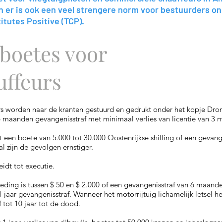
n er is ook een veel strengere norm voor bestuurders on
n er is ook een veel strengere norm voor bestuurders on
tutes Positive (TCP).
tutes Positive (TCP).
boetes voor
uffeurs
rs worden naar de kranten gestuurd en gedrukt onder het kopje Dro
6 maanden gevangenisstraf met minimaal verlies van licentie van 3
t een boete van 5.000 tot 30.000 Oostenrijkse shilling of een gevang
 zijn de gevolgen ernstiger.
idt tot executie.
eding is tussen $ 50 en $ 2.000 of een gevangenisstraf van 6 maande
jaar gevangenisstraf. Wanneer het motorrijtuig lichamelijk letsel he
 tot 10 jaar tot de dood.