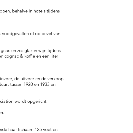
pen, behalve in hotels tijdens
n noodgevallen of op bevel van
gnac en zes glazen wijn tijdens
en cognac & koffie en een liter
invoer, de uitvoer en de verkoop
duurt tussen 1920 en 1933 en
ociation wordt opgericht.
ken.
oide haar lichaam 125 voet en