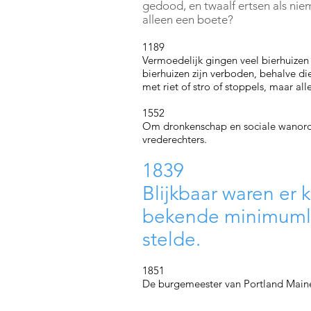
gedood, en twaalf ertsen als nie
alleen een boete?
1189
Vermoedelijk gingen veel bierhuize
bierhuizen zijn verboden, behalve die
met riet of stro of stoppels, maar al
1552
Om dronkenschap en sociale wanorde
vrederechters.
1839
Blijkbaar waren er
bekende minimumlee
stelde.
1851
De burgemeester van Portland Maine,