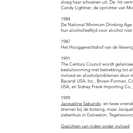
sloeg haar schoenen uit. De hit ver
Candy Lightner, de oprichter van Mot
1984
De National Minimum Drinking Age A
hun alcoholleeftijd voor alcohol niet
1987
Het Hooggerechtshof van de Verenigde
1991
The Century Council wordt gelancee
besluitvorming met betrekking tot a
invloed en alcoholproblemen door mi
Bacardi USA, Inc., Brown-Forman, Co
USA, en Sidney Frank Importing Co., 
1999
Jacqueline Saburido
en twee vriende
stierven bij de botsing, maar Jacqu
ziekenhuis in Galveston. Tegenwoordi
Gezichten van rijden onder invloed