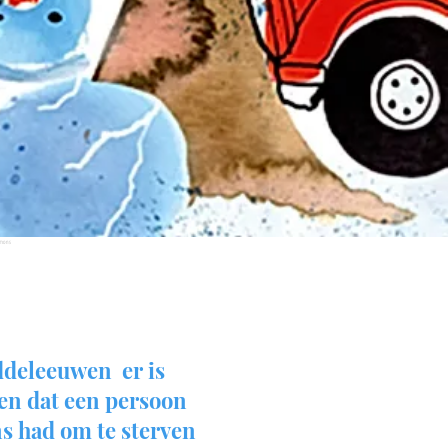
mmons
ddeleeuwen er is
en dat een persoon
s had om te sterven