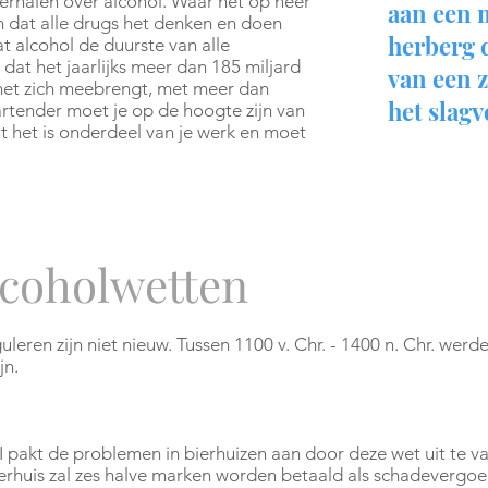
erhalen over alcohol. Waar het op neer
aan een 
en dat alle drugs het denken en doen
herberg d
 alcohol de duurste van alle
dat het jaarlijks meer dan 185 miljard
van een 
met zich meebrengt, met meer dan
het slagv
rtender moet je op de hoogte zijn van
t het is onderdeel van je werk en moet
alcoholwetten
leren zijn niet nieuw. Tussen 1100 v. Chr. - 1400 n. Chr. wer
jn.
 pakt de problemen in bierhuizen aan door deze wet uit te va
ierhuis zal zes halve marken worden betaald als schadevergo