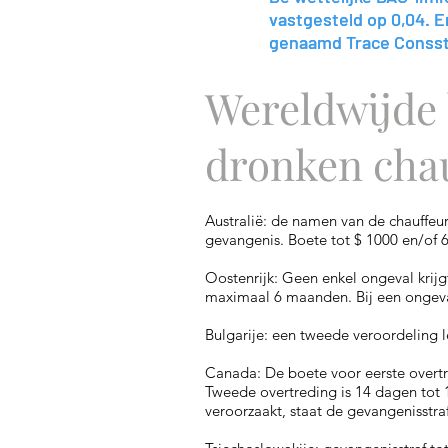
vastgesteld op 0,04. E
vastgesteld op 0,04. E
genaamd Trace Conssti
genaamd Trace Conssti
Wereldwijde 
dronken cha
Australië: de namen van de chauffeu
gevangenis. Boete tot $ 1000 en/of 
Oostenrijk: Geen enkel ongeval krijg
maximaal 6 maanden. Bij een ongeval
Bulgarije: een tweede veroordeling le
Canada: De boete voor eerste overtr
Tweede overtreding is 14 dagen tot 1 
veroorzaakt, staat de gevangenisstraf