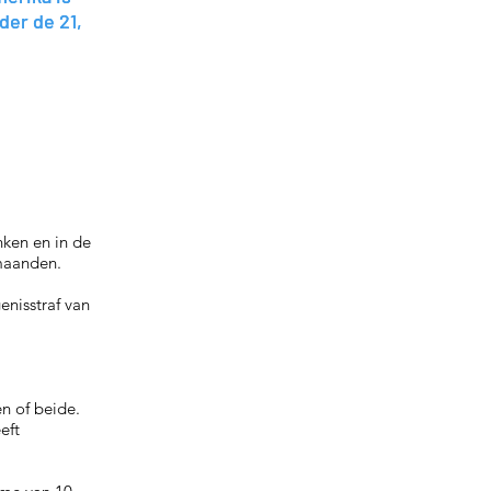
der de 21,
der de 21,
nken en in de
 maanden.
enisstraf van
n of beide.
eft