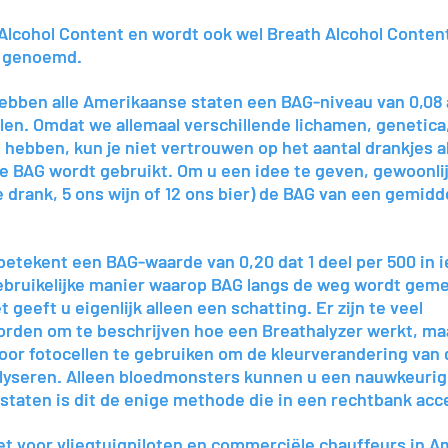
Alcohol Content en wordt ook wel Breath Alcohol Conten
Alcohol Content en wordt ook wel Breath Alcohol Conten
n genoemd.
n genoemd.
hebben alle Amerikaanse staten een BAG-niveau van 0,0
hebben alle Amerikaanse staten een BAG-niveau van 0,0
len. Omdat we allemaal verschillende lichamen, genetica
len. Omdat we allemaal verschillende lichamen, genetica
hebben, kun je niet vertrouwen op het aantal drankjes a
hebben, kun je niet vertrouwen op het aantal drankjes a
e BAG wordt gebruikt. Om u een idee te geven, gewoonli
e BAG wordt gebruikt. Om u een idee te geven, gewoonli
ke drank, 5 ons wijn of 12 ons bier) de BAG van een gemid
ke drank, 5 ons wijn of 12 ons bier) de BAG van een gemid
betekent een BAG-waarde van 0,20 dat 1 deel per 500 in 
betekent een BAG-waarde van 0,20 dat 1 deel per 500 in 
gebruikelijke manier waarop BAG langs de weg wordt geme
gebruikelijke manier waarop BAG langs de weg wordt geme
 geeft u eigenlijk alleen een schatting. Er zijn te veel
 geeft u eigenlijk alleen een schatting. Er zijn te veel
rden om te beschrijven hoe een Breathalyzer werkt, ma
rden om te beschrijven hoe een Breathalyzer werkt, ma
oor fotocellen te gebruiken om de kleurverandering van 
oor fotocellen te gebruiken om de kleurverandering van 
alyseren. Alleen bloedmonsters kunnen u een nauwkeuri
alyseren. Alleen bloedmonsters kunnen u een nauwkeuri
taten is dit de enige methode die in een rechtbank acce
taten is dit de enige methode die in een rechtbank acce
et voor vliegtuigpiloten en commerciële chauffeurs in A
et voor vliegtuigpiloten en commerciële chauffeurs in A