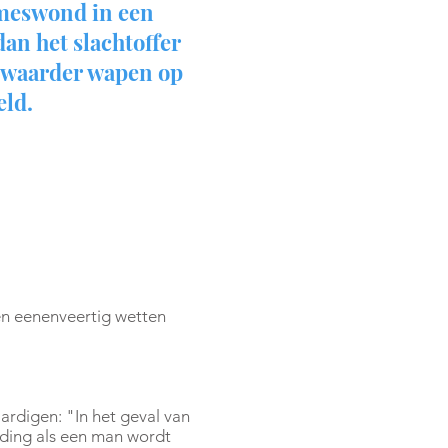
meswond in een
an het slachtoffer
zwaarder wapen op
eld.
den eenenveertig wetten
ardigen: "In het geval van
eding als een man wordt