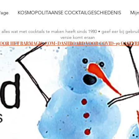
Page
KOSMOPOLITAANSE COCKTAILGESCHIEDENIS
Mij
n alles wat met cocktails te maken heeft sinds 1980 • geef eer bij geb
versie komt eraan
VOOR HET BARMAGIC.COM-DASHBOARD VOOR COVID-19 GASTVR