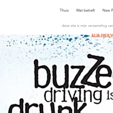
Thuis
Wat betreft
New 
deze site is mijn verzameling va
KLIK HIER 