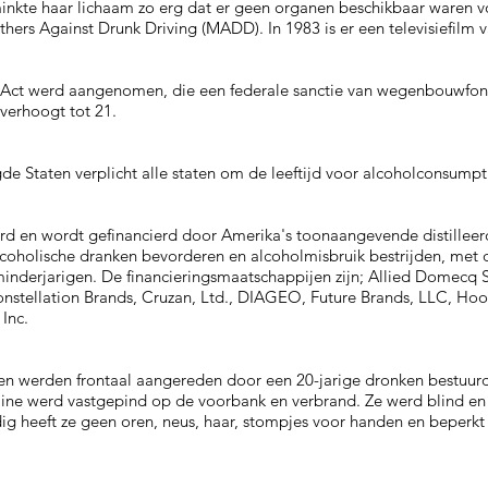
minkte haar lichaam zo erg dat er geen organen beschikbaar waren 
hers Against Drunk Driving (MADD). In 1983 is er een televisiefilm 
ct werd aangenomen, die een federale sanctie van wegenbouwfonds
 verhoogt tot 21.
 Staten verplicht alle staten om de leeftijd voor alcoholconsumpti
rd en wordt gefinancierd door Amerika's toonaangevende distilleer
lcoholische dranken bevorderen en alcoholmisbruik bestrijden, met 
nderjarigen. De financieringsmaatschappijen zijn; Allied Domecq 
nstellation Brands, Cruzan, Ltd., DIAGEO, Future Brands, LLC, Hood 
Inc.
n werden frontaal aangereden door een 20-jarige dronken bestuurd
eline werd vastgepind op de voorbank en verbrand. Ze werd blind en
g heeft ze geen oren, neus, haar, stompjes voor handen en beperkt 