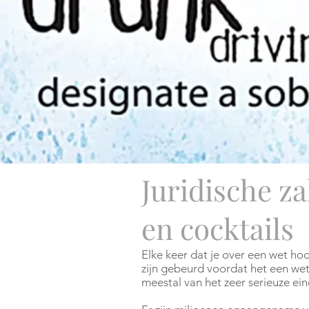
Juridische z
en cocktails
Elke keer dat je over een wet hoo
zijn gebeurd voordat het een wet
meestal van het zeer serieuze ei