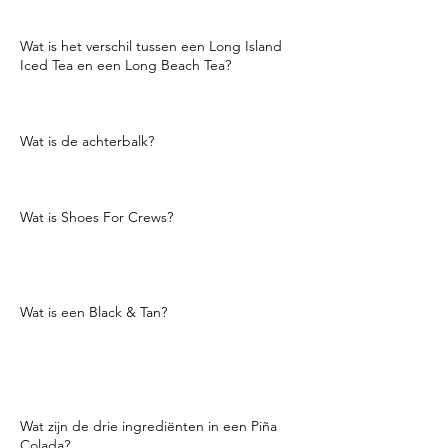
tee).
Wat is het verschil tussen een Long Island
Iced Tea en een Long Beach Tea?
Een Long Beach Tea heeft cranberrysap in
plaats van cola.
Wat is de achterbalk?
De achterkant van de bar. Hier staan veel
drankflessen uitgestald.
Wat is Shoes For Crews?
Shoes For Crews staat bekend om het
maken van antislipschoenen voor mensen
die in de horeca werken.
Wat is een Black & Tan?
Donker bier gelaagd bovenop
bier
.
Guinness en Bass zijn de twee
gemeenschappelijke bieren die worden
gebruikt.
Wat zijn de drie ingrediënten in een Piña
Colada?