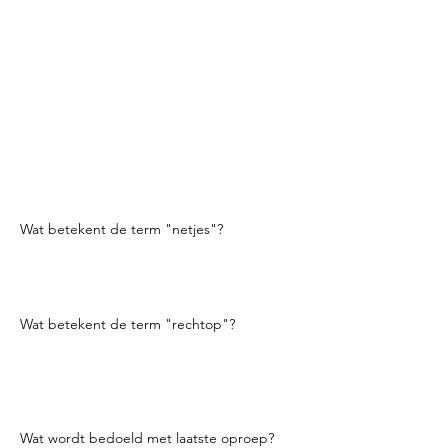
middelgroot, luxe en droomt u verder.
Achter de bar is de wodka die je in je
speedrail bewaart de
putwodka
.
Vervolgens zal Smirnoff waarschijnlijk de call
wodka zijn, dan Absolut voor een premium
wodka en Ketel One voor ultra-premium
wodka. (Zodat je het weet, er was geen
Ultra Premium-categorie totdat de
boetiekwodka's van het type Chopin en
Greygoose eind jaren negentig op de markt
kwamen).
Wat betekent de term "netjes"?
Een sterke drank die rechtstreeks uit de fles
op kamertemperatuur wordt geschonken
en geserveerd.
Wat betekent de term "rechtop"?
Gekoeld
in een shakerblik of geroerd in
een mengglas en vervolgens gezeefd. De
term "omhoog" is een afkorting voor recht
omhoog.
Wat wordt bedoeld met laatste oproep?