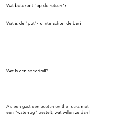
Wat betekent "op de rotsen"?
Boven ijs.
Wat is de "put"-ruimte achter de bar?
Je put is de werkplek waar je drankjes
maakt. Het bevat je ijsput, speedrail, mixers,
barmatten, gereedschap, enz. Het meeste
van alles wat je nodig hebt, zou niet meer
dan een stap verwijderd moeten zijn van de
put.
Wat is een speedrail?
Het is een lange roestvrijstalen plank ter
hoogte van je knieën die de meest
gebruikte bronlikeur in je put bevat. Het is
meestal verbonden met de ijsput.
Als een gast een Scotch on the rocks met
een "waterrug" bestelt, wat willen ze dan?
Ze willen een Scotch over ijs in het ene glas
en een kort glas water met ijs in een ander
glas. Het is meestal ongeveer een
centimeter van het drankje verwijderd.