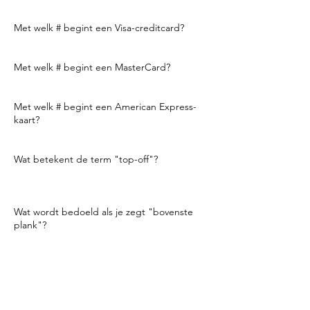
2 1/2-3 ons.
Met welk # begint een Visa-creditcard?
Vier.
Met welk # begint een MasterCard?
Vijf.
Met welk # begint een American Express-
kaart?
Drie.
Wat betekent de term "top-off"?
Om een beetje meer wat iets op de top van
een drankje te zetten.
Wat wordt bedoeld als je zegt "bovenste
plank"?
Bovenste plank verwijst naar hoogwaardige
premium sterke drank die zich meestal op
de bovenste plank van de achterste balk
bevindt. Ze kosten over het algemeen
meer.