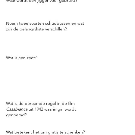
Waar wordt een jigger voor gebruikt?
Voor het afmeten van sterke drank of
andere vloeistoffen.
Noem twee soorten schudbussen en wat
zijn de belangrijkste verschillen?
Boston en schoenmaker. Boston bestaat uit
twee stukken en een schoenmaker heeft er
drie.
Wat is een zeef?
Met een zeef kun je een drankje schudden
en vervolgens in een glas zeven zonder dat
het ijs in het glas valt. Een Hawthorne-zeef
heeft een metalen spiraal en wordt gebruikt
voor een shakerblik. Voor het mengglas
wordt een julep zeef gebruikt.
Wat is de beroemde regel in de film
Casablanca
uit 1942 waarin gin wordt
genoemd?
Van alle gin-tenten in alle steden ter wereld,
moest ze de mijne binnenlopen.
Wat betekent het om gratis te schenken?