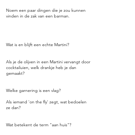
Noem een paar dingen die je zou kunnen
vinden in de zak van een barman.
Wijngereedschap, flesopener, aansteker,
sigarenknipper, mobiele telefoon,
goocheltruc of pepermuntjes.
Wat is en blijft een echte Martini?
Gin en droge vermout.
Als je de olijven in een Martini vervangt door
cocktailuien, welk drankje heb je dan
gemaakt?
Gibson.
Welke garnering is een vlag?
Een schijfje sinaasappel met kers.
Als iemand 'on the fly' zegt, wat bedoelen
ze dan?
Ik heb het nu nodig.
Wat betekent de term "aan huis"?
Het betekent dat het huis/de bar aan het