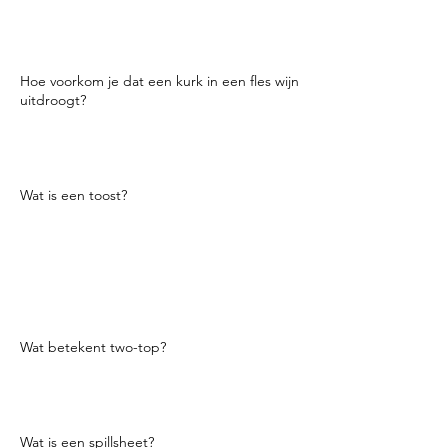
Zowel Smirnoff Ice als bier worden
gebrouwen en hebben ongeveer hetzelfde
alcoholgehalte. Smirnoff Ice wordt echter
gebrouwen op basis van mout.
Hoe voorkom je dat een kurk in een fles wijn
uitdroogt?
De juiste opslag voor wijn is op zijn kant
zodat de wijn de kurk raakt en niet
uitdroogt.
Wat is een toost?
EEN
geroosterd brood
is een korte
toespraak ter
ere
van iemand. Na de
toespraak heft iedereen een alcoholische
drank (het kan ook non-alcoholisch zijn),
rammelt de glazen tegen elkaar en drinkt
op die persoon of personen. Spreek, til op,
rinkel en drink.
Wat betekent two-top?
Twee gasten aan een tafel. Three-top
betekent drie gasten aan een tafel
enzovoort.
Wat is een spillsheet?