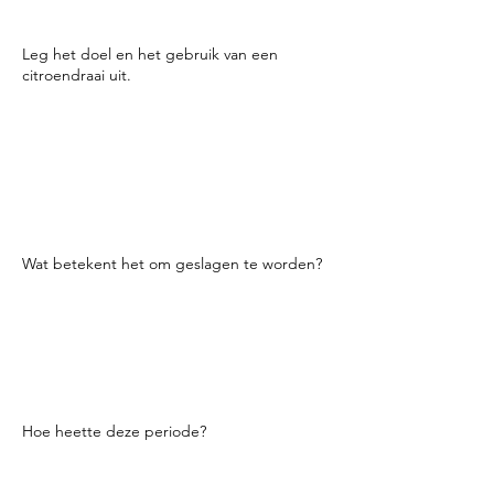
wat er van je wordt gevraagd.
Leg het doel en het gebruik van een
citroendraai uit.
Een lemon twist is een stukje citroenschil. Je
draait eraan om de citroenolie op een
cocktail te laten vallen. Velen zullen ook
lichtjes over de glazen rand wrijven met de
draai. Als je goed kijkt, zie je de olie die
vrijkomt als je draait. Je kunt het ook ruiken.
En het zal ook vlammen als je wilt.
Wat betekent het om geslagen te worden?
Erg druk. Als je wordt geslagen, heb je over
het algemeen een voorraad en werk je als
een machine die cocktails pompt en al het
andere dat nodig is om een barman te zijn.
Als je voorraad opraakt en je loopt achter
dan verandert het in het onkruid.
Hoe heette deze periode?
Het was de Gin-rage van het begin van de
18e eeuw in