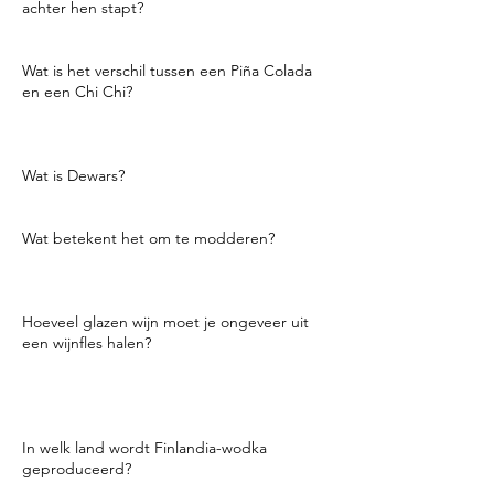
achter hen stapt?
U zegt, "achter" of "achter u".
Wat is het verschil tussen een Piña Colada
en een Chi Chi?
Een Piña Colada wordt gemaakt met rum en
een Chi Chi is een Piña Colada met wodka.
Wat is Dewars?
Gemengde Schotse whisky.
Wat betekent het om te modderen?
Ingrediënten pletten met een dikke stok,
een muddler genaamd.
Hoeveel glazen wijn moet je ongeveer uit
een wijnfles halen?
4-5 afhankelijk van je schenking. Er zitten
ongeveer 25 ounces in een fles, dus als je
ongeveer 6 ounces per glas schenkt, krijg je
4 glazen.
In welk land wordt Finlandia-wodka
geproduceerd?
Finland.