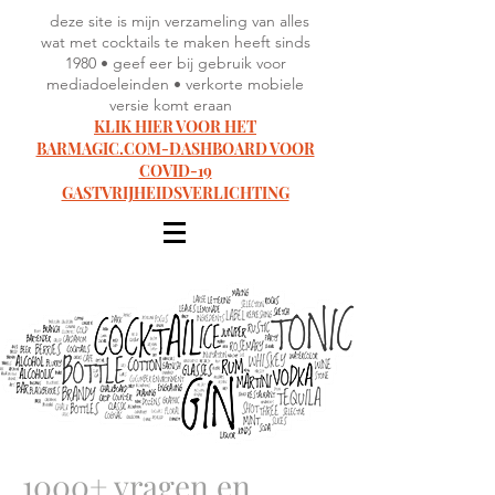
deze site is mijn verzameling van alles
wat met cocktails te maken heeft sinds
1980 • geef eer bij gebruik voor
mediadoeleinden • verkorte mobiele
versie komt eraan
KLIK HIER VOOR HET
BARMAGIC.COM-DASHBOARD VOOR
COVID-19
GASTVRIJHEIDSVERLICHTING
1000+ vragen en