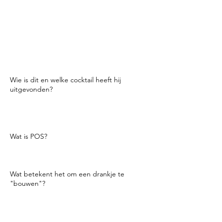
Een term die in een bar aan het einde van
de
nacht om gasten te laten weten dat het tijd
is
om het laatste drankje te bestellen omdat
de bar gaat sluiten.
Wie is dit en welke cocktail heeft hij
uitgevonden?
Hendrik "Carl" Ramos. Hij vond de uit
Ramos Gin Fizz in New Orleans in 1888
aan zijn bar The Imperial Cabinet.
Wat is POS?
Verkooppunt. Het computersysteem dat
wordt gebruikt om transacties uit te voeren.
Wat betekent het om een drankje te
"bouwen"?
Vul een glas met ingrediënten en dat is
alles.
Niet schudden, roeren, niet rollen,
gewoon opbouwen.