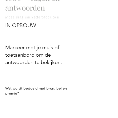
antwoorden
Afbeelding van VectorStock.com
IN OPBOUW
Markeer met je muis
of
toetsenbord
om de
antwoorden te bekijken.
Wat wordt bedoeld met bron, bel en
premie?
Dit verwijst naar de kwaliteit en/of het
prijsniveau van de sterke drank die u aan uw
bar aanbiedt. Alles in het leven heeft
niveaus. Met auto's is het compact,