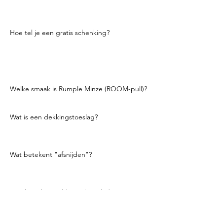
Gebruik geen meetinstrument om vrij uit de
fles te schenken.
Hoe tel je een gratis schenking?
Wanneer je vrij schenkt, tel je in je hoofd om
de geest die je schenkt te meten. Over het
algemeen is een telling van 1/4 ounce, een
telling van twee is een 1/2 ounce enzovoort.
Welke smaak is Rumple Minze (ROOM-pull)?
Pepermunt.
Wat is een dekkingstoeslag?
Een vergoeding betaald om binnen te
komen
een vestiging.
Wat betekent "afsnijden"?
Er mag geen alcohol meer geschonken
worden. Je bent afgesneden.
Hoe heet het geld in je kassalade?
Je bank.
Wat betekent "86'd"?