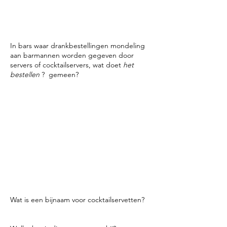
Bacardi & Coke?" ze
belden
hun rum en
het was Bacardi.
In bars waar drankbestellingen mondeling
aan barmannen worden gegeven door
servers of cocktailservers, wat doet
het
bestellen
? gemeen?
Een belopdracht is een manier waarop een
server zijn drankjes naar een barman moet
roepen.
Verkeerde manier:
ik heb een cola, knop,
schroevendraaier, Piña Colada, Corona en
een sprite nodig
Juiste manier:
ze moeten hun bestellingen
groeperen en eerst de Piña Colada roepen
omdat het langer duurt dan de andere. Dus
de belvolgorde voor deze bestelling zou
zijn, Piña Colada, Schroevendraaier, Bud, C
Wat is een bijnaam voor cocktailservetten?
Bev doet een dutje.