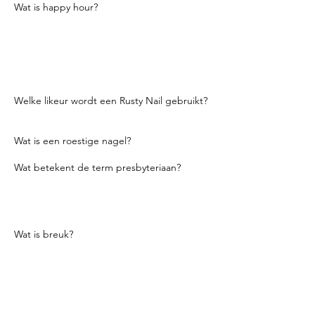
Wat is happy hour?
In moderne tijden betekent dit normaal
gesproken de uren tussen 5-7 na een
normale werkdag, maar ook de tijd dat
drankjes met korting zijn. Sommige staten
hebben geen happy hour.
Welke likeur wordt een Rusty Nail gebruikt?
Drambui.
Wat is een roestige nagel?
Scotch en Drambuie op de rotsen.
Wat betekent de term presbyteriaan?
Het betekent dat de mixer half ginger ale
en half sodawater is. Het heet pers in het
kort als in: "Mag ik een Bourbon Press?"
Wat is breuk?
Uw lege flessen aan het einde van de nacht.
Op sommige plaatsen moet je de lege
flessen daadwerkelijk breken. Zelfs als je ze
niet breekt, worden ze nog steeds breuk
genoemd.