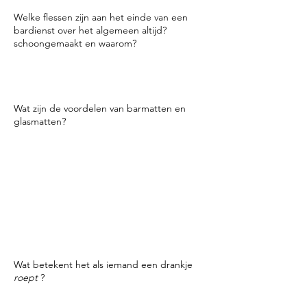
Welke flessen zijn aan het einde van een
bardienst over het algemeen altijd?
schoongemaakt en waarom?
Je
putflessen
worden schoongemaakt
omdat ze het meest zijn gebruikt en
plakkerig zijn.
Wat zijn de voordelen van barmatten en
glasmatten?
Barmatten
Barmat vangt kleine morsingen op terwijl je
drankjes maakt.
Glasmatten
Glasmatten zorgen voor een verhoogd
oppervlak om luchtstroom mogelijk te
maken voor het drogen. In de meeste
staten is het een gezondheidscode om
glaswerk zonder luchtstroom op te slaan.
Wat betekent het als iemand een drankje
roept
?
Bellen is het merk van de geest zeggen bij
het bestellen.
Voorbeeld
is: "Mag ik een