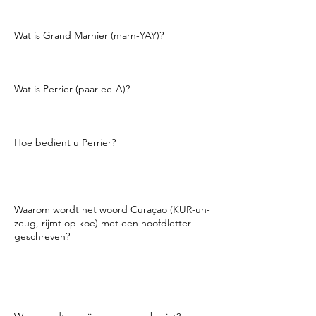
amandelsmaak
.
Wat is Grand Marnier (marn-YAY)?
Het is een sinaasappellikeur op basis van
Cognac uit Frankrijk.
Wat is Perrier (paar-ee-A)?
Frans bruisend gebotteld water. Ze zeggen
dat Julius Caesar dronk uit de bron waaruit
Perrier is gehaald in 58 voor Christus
Hoe bedient u Perrier?
Perrier moet koud geserveerd worden
zonder ijs, bij voorkeur met een wijnglas en
een schijfje limoen op de rand van het glas.
Waarom wordt het woord Curaçao (KUR-uh-
zeug, rijmt op koe) met een hoofdletter
geschreven?
Omdat het een plaats in het Caribisch
gebied is genaamd de
Nederlandse Antillen (Nederlands West-
Indië), dat voor de kust van Venezuela ligt.