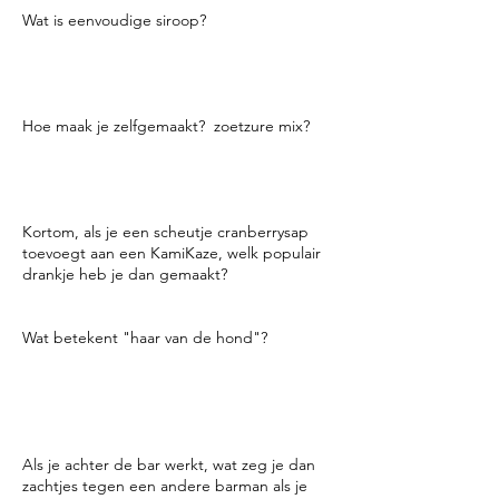
Wat is eenvoudige siroop?
Gelijke delen suiker en water. Verwarm het
water en voeg de suiker toe en roer tot het
gesmolten is.
Hoe maak je zelfgemaakt? zoetzure mix?
Meng eenvoudige siroop, water en vers
geperst citroensap. Om Margarita-mix te
maken, vervangt u limoen door citroen.
Kortom, als je een scheutje cranberrysap
toevoegt aan een KamiKaze, welk populair
drankje heb je dan gemaakt?
Kosmopolitisch.
Wat betekent "haar van de hond"?
Als je een kater hebt, wordt er gezegd dat
je moet drinken van wat je de avond ervoor
hebt gedronken om je beter te voelen. Het
heet Haar van de Hond.
Als je achter de bar werkt, wat zeg je dan
zachtjes tegen een andere barman als je