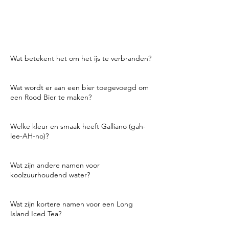
Groot Brittanië. De
overconsumptie
van
gin vernietigde bijna een hele natie.
De ets rechts heet
Gin Lane.
Wat betekent het om het ijs te verbranden?
Smelt het ijs goed in het ijs.
Wat wordt er aan een bier toegevoegd om
een Rood Bier te maken?
Tomatensap.
Welke kleur en smaak heeft Galliano (gah-
lee-AH-no)?
Deze anijs-vanille
smaak
likeur is geel.
Wat zijn andere namen voor
koolzuurhoudend water?
Club frisdrank, sodawater en seltzerwater.
Wat zijn kortere namen voor een Long
Island Iced Tea?
Long Island Tea, Long Island en LIT (el-eye-