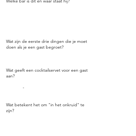
Welke bar is dit en waar staat hij?
De Carousel Bar in The
Hotel Monteleone in New Orleans.
De barkrukken op carrousel de
verplaatsen en het duurt 15 minuten om
een volledige revolutie maken.
Wat zijn de eerste drie dingen die je moet
doen als je een gast begroet?
Goed oogcontact, mooie glimlach, en dan
een cocktail servet voor ze neerleggen.
Wat geeft een cocktailservet voor een gast
aan?
Ze zijn erkend. Als een manager of collega
een
bev
-
dutje in het bijzijn van een gast
ziet, weten ze dat er naar hen is geluisterd.
Wat betekent het om "in het onkruid" te
zijn?
Je hebt het erg druk en je hebt zelfs geen
tijd om je voorraad op peil te houden, je
tabbladen bij te houden, enz. Je hebt
gewoon het gevoel dat je nooit kunt inhalen