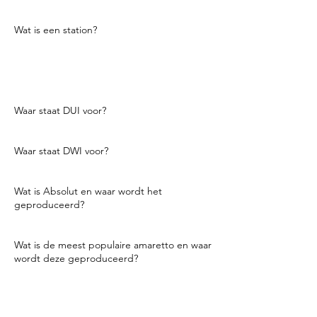
kopen is.
Wat is een station?
Een station is een gedeelte van een bar of
restaurant waaraan een server,
cocktailserver of soms barman is
toegewezen.
Waar staat DUI voor?
Rijden onder invloed
Waar staat DWI voor?
Rijden onder invloed.
Wat is Absolut en waar wordt het
geproduceerd?
Een wodka geproduceerd in Zweden.
Wat is de meest populaire amaretto en waar
wordt deze geproduceerd?
Amaretto di Disaronno (deesa
-
ROW-no) uit
Saronno, Italië. Het wordt geleverd in een
doorzichtige vierkante fles met een grote
vierkante schroefdop en heeft een