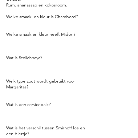
Rum, ananassap en kokosroom.
Welke smaak en kleur is Chambord?
Bordeaux
kleurige
zwarte framboos.
Welke smaak en kleur heeft Midori?
Het is een levendige groene
honingdauwmeloenlikeur.
Wat is Stolichnaya?
Het is Russische wodka en heet in het kort
Stoli.
Welk type zout wordt gebruikt voor
Margaritas?
Koosjer zout.
Wat is een servicebalk?
De bar waar servers hun drankjes halen.
Soms zijn de balken niet zichtbaar voor het
publiek.
Wat is het verschil tussen Smirnoff Ice en
een biertje?