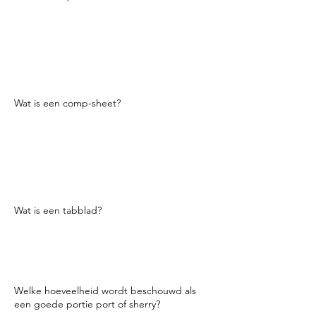
Een blad dat achter de bar wordt bewaard,
zodat wanneer er een fout wordt gemaakt,
gemorst of een fles wordt gebroken, enz.
de alcohol op het morsblad wordt
geschreven. Het is nodig zodat de manager
het aan de inventaris kan toevoegen.
Wat is een comp-sheet?
Een lijst met drankjes die zijn betaald
(weggegeven). In sommige bars kun je een
paar drankjes per nacht kopen, dus maak
de stamgasten blij. U hoeft het alleen maar
op te schrijven voor
inventarisatiedoeleinden.
Wat is een tabblad?
Een lopende rekening voor een gast tijdens
hun bezoek aan de bar.
Meestal wordt een
creditcard gegeven om het tabblad open
te houden.
Welke hoeveelheid wordt beschouwd als
een goede portie port of sherry?