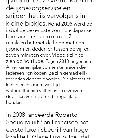
ijsmachines; ze vertrouwen op
de ijsbezorgservice en
snijden het ijs vervolgens in
kleine blokjes.
Rond 2005 werd de
ijsbol de bekendste vorm die Japanse
barmannen zouden maken. Ze
maakten het met de hand met een
ijspriem en deden er tussen de vijf en
zeven minuten over. Video's zijn te
zien op YouTube.
Tegen 2010 begonnen
Amerikanen ijsbalvormen te maken die
iedereen kon kopen. Ze zijn gemakkelijk
te vinden door te googlen. Als alternatief
kun je in een mum van tijd
waterballonnen vullen en ze invriezen
door hun vorm zo rond mogelijk te
houden.
In 2008 lanceerde Roberto
Sequeira uit San Francisco het
eerste luxe ijsbedrijf van hoge
kwaliteit,
Gläce Luxury
Ice
,
dat