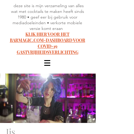
deze site is mijn verzameling van alles
wat met cocktails te maken heeft sinds
1980 • geef eer bij gebruik voor
mediadoeleinden • verkorte mobiele
versie komt eraan
KLIK HIER VOOR HET
BARMAGIC.COM-DASHBOARD VOOR
COVID-19
GASTVRIJHEIDSVERLICHTING
Ijs