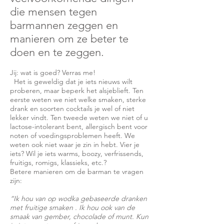
die mensen tegen
barmannen zeggen en
manieren om ze beter te
doen en te zeggen.
Jij: wat is goed? Verras me!
Het is geweldig dat je iets nieuws wilt
proberen, maar beperk het alsjeblieft. Ten
eerste weten we niet welke smaken, sterke
drank en soorten cocktails je wel of niet
lekker vindt. Ten tweede weten we niet of u
lactose-intolerant bent, allergisch bent voor
noten of voedingsproblemen heeft. We
weten ook niet waar je zin in hebt. Vier je
iets? Wil je iets warms, boozy, verfrissends,
fruitigs, romigs, klassieks, etc.?
Betere manieren om de barman te vragen
zijn:
“Ik hou van op wodka gebaseerde dranken
met fruitige
smaken
. Ik hou ook van de
smaak van gember, chocolade of munt. Kun