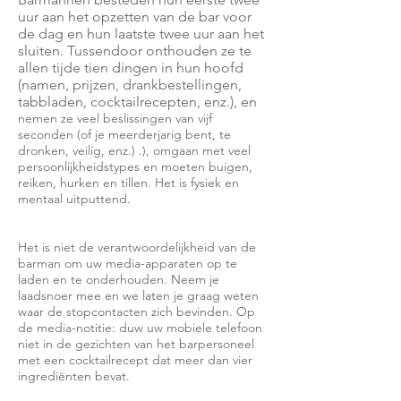
uur aan het opzetten van de bar voor
de dag en hun laatste twee uur aan het
sluiten. Tussendoor onthouden ze te
allen tijde tien dingen in hun hoofd
(namen, prijzen, drankbestellingen,
tabbladen, cocktailrecepten, enz.), en
nemen ze veel beslissingen van vijf
seconden (of je meerderjarig bent, te
dronken, veilig, enz.) .), omgaan met veel
persoonlijkheidstypes en moeten buigen,
reiken, hurken en tillen. Het is fysiek en
mentaal uitputtend.
Het is niet de verantwoordelijkheid van de
barman om uw media-apparaten op te
laden en te onderhouden. Neem je
laadsnoer mee en we laten je graag weten
waar de stopcontacten zich bevinden. Op
de media-notitie: duw uw mobiele telefoon
niet in de gezichten van het barpersoneel
met een cocktailrecept dat meer dan vier
ingrediënten bevat.