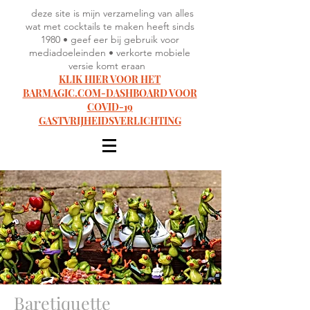
deze site is mijn verzameling van alles
wat met cocktails te maken heeft sinds
1980 • geef eer bij gebruik voor
mediadoeleinden • verkorte mobiele
versie komt eraan
KLIK HIER VOOR HET
BARMAGIC.COM-DASHBOARD VOOR
COVID-19
GASTVRIJHEIDSVERLICHTING
Baretiquette