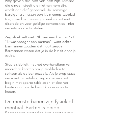
weggeven die niet van hen zijn.
Iemand
die dingen steelt die niet van hem zijn,
wordt een dief genoemd. Ja, sommige
bareigenaren staan een klein comp-tabblad
toe, maar barmannen gebruiken het met
discretie en voor geldige composities - niet
om iets voor je te stelen.
Zeg alsjeblieft niet: "Ik ben een barman" of
"Ik was vroeger een barman", want echte
barmannen zouden dat nooit zeggen.
Barmannen weten dat je in de biz zit door je
acties.
Stop alsjeblieft met het overhandigen van
meerdere kaarten om je tabbladen te
splitsen als de bar bezet is. Als je erop staat
om apart te betalen, begin dan aan het
begin met aparte tabbladen of doe het
beste door om de beurt kooprondes te
kopen.
De meeste banen zijn fysiek of
mentaal. Barten is beide.
Barmannen besteden hun eerste twee