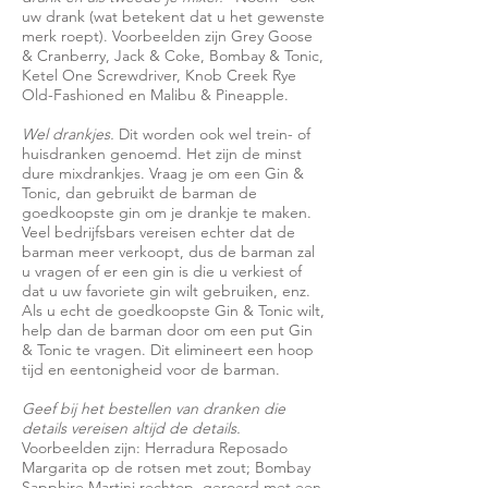
uw drank (wat betekent dat u het gewenste
merk roept). Voorbeelden zijn Grey Goose
& Cranberry, Jack & Coke, Bombay & Tonic,
Ketel One Screwdriver, Knob Creek Rye
Old-Fashioned en Malibu & Pineapple.
Wel
drankjes.
Dit worden ook wel trein- of
huisdranken genoemd. Het zijn de minst
dure mixdrankjes. Vraag je om een Gin &
Tonic, dan gebruikt de barman de
goedkoopste gin om je drankje te maken.
Veel bedrijfsbars vereisen echter dat de
barman meer verkoopt, dus de barman zal
u vragen of er een gin is die u verkiest of
dat u uw favoriete gin wilt gebruiken, enz.
Als u echt de goedkoopste Gin & Tonic wilt,
help dan de barman door om een put Gin
& Tonic te vragen. Dit elimineert een hoop
tijd en eentonigheid voor de barman.
Geef bij het bestellen van dranken die
details vereisen altijd de details.
Voorbeelden zijn: Herradura Reposado
Margarita op de rotsen met zout; Bombay
Sapphire Martini rechtop, geroerd met een