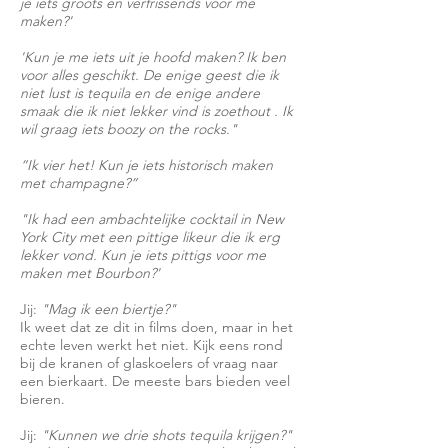
je iets groots en verfrissends voor me
maken?'
'Kun je me iets uit je hoofd maken? Ik ben
voor alles geschikt. De enige geest die ik
niet lust is tequila en de enige andere
smaak
die ik niet lekker vind is
zoethout
. Ik
wil graag iets boozy on the rocks."
“Ik vier het! Kun je iets historisch maken
met champagne?”
"Ik had een ambachtelijke cocktail in New
York City met een pittige likeur die ik erg
lekker vond. Kun je iets pittigs voor me
maken met Bourbon?'
Jij:
"Mag ik een biertje?"
Ik weet dat ze dit in films doen, maar in het
echte leven werkt het niet. Kijk eens rond
bij de kranen of glaskoelers of vraag naar
een bierkaart. De meeste bars bieden veel
bieren.
Jij:
"Kunnen we drie shots tequila krijgen?"