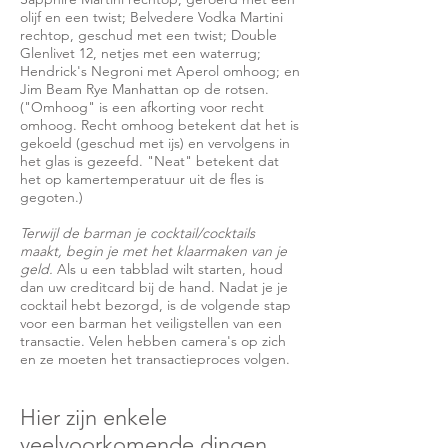
olijf en een twist; Belvedere Vodka Martini
rechtop, geschud met een twist; Double
Glenlivet 12, netjes met een waterrug;
Hendrick's Negroni met Aperol omhoog; en
Jim Beam Rye Manhattan op de rotsen.
("Omhoog" is een afkorting voor recht
omhoog. Recht omhoog betekent dat het is
gekoeld (geschud met ijs) en vervolgens in
het glas is gezeefd. "Neat" betekent dat
het op kamertemperatuur uit de fles is
gegoten.)
Terwijl de barman je cocktail/cocktails
maakt, begin je met het klaarmaken van je
geld.
Als u een tabblad wilt starten, houd
dan uw creditcard bij de hand. Nadat je je
cocktail hebt bezorgd, is de volgende stap
voor een barman het veiligstellen van een
transactie. Velen hebben camera's op zich
en ze moeten het transactieproces volgen.
Hier zijn enkele
veelvoorkomende dingen