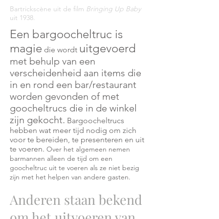
Bartrickscène uit de film
Bringing Up Baby
uit 1938.
Een bargoocheltruc is
magie
uitgevoerd
die wordt
met behulp van een
verscheidenheid aan items die
in en rond een bar/restaurant
worden gevonden of met
goocheltrucs die in de winkel
zijn gekocht.
Bargoocheltrucs
hebben wat meer tijd nodig om zich
voor te bereiden, te presenteren en uit
te voeren.
Over het algemeen nemen
barmannen alleen de tijd om een
goocheltruc uit te voeren als ze niet bezig
zijn met het helpen van andere gasten.
Anderen
staan bekend
om het uitvoeren van