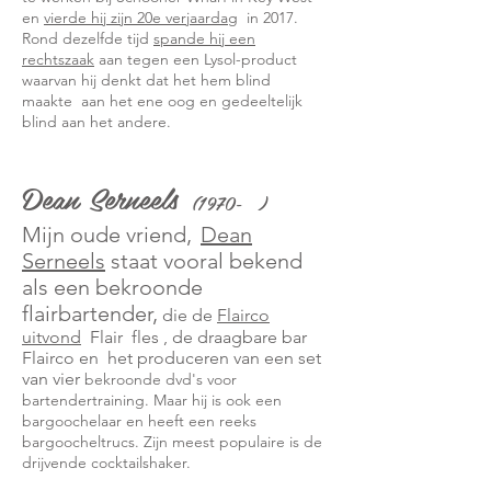
en
vierde hij zijn 20e verjaardag
in 2017.
Rond dezelfde tijd
spande hij een
rechtszaak
aan tegen een Lysol-product
waarvan hij denkt dat het hem blind
maakte
aan het ene oog en gedeeltelijk
blind aan het andere.
Dean Serneels
(1970-
)
Mijn oude vriend,
Dean
Serneels
staat vooral bekend
als een bekroonde
flairbartender,
die de
Flairco
uitvond
Flair
fles
, de draagbare bar
Flairco en
het produceren van een set
van vier
bekroonde dvd's voor
bartendertraining. Maar hij is ook een
bargoochelaar en heeft een reeks
bargoocheltrucs. Zijn meest populaire is de
drijvende cocktailshaker.