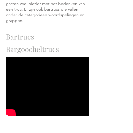
gasten veel plezier met het bedenken van
een truc. Er zijn ook bartrucs die vallen
onder de categorieën woordspelingen en
grappen.
Bartrucs
Bargoocheltrucs