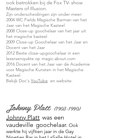
ook betrokken bij de
Fox TV-
show
Masters of Illusion.
Zijn onderscheidingen zijn onder meer:
2004 WC Fields Magische Barman van het
Jaar van het Magische Kasteel
2008 Close-up goochelaar van het jaar uit
het magische kasteel
2009 Close-up Goochelaar van het Jaar en
Docent van het Jaar
2012 Beste close-upgoochelaar in een
lezersenquête op magic.about.com
2016 Docent van het Jaar van de Academie
voor Magische Kunsten in het Magische
Kasteel
Bekijk Doc's
YouTube
en website.
Johnny Platt
(1903-1990)
Johnny Platt
was een
vaudeville
goochelaar.
Ook
werkte hij vijftien jaar in de Gay
Nineties Bar in het LaSalle Hotel in