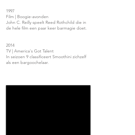
1997
Film | Boogie-avonden
John C. Reilly speelt Reed Rothchild die in
de hele film een paar keer barmagie doet.
2014
TV | America's Got Talent
In seizoen 9 classificeert Smoothini zichzelf
als een bargoochelaar.