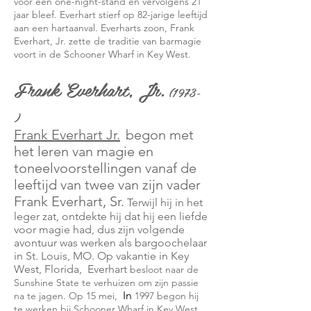
voor een one-night-stand en vervolgens 21
jaar bleef. Everhart stierf op 82-jarige leeftijd
aan een hartaanval. Everharts zoon, Frank
Everhart, Jr. zette de traditie van barmagie
voort in de Schooner Wharf in Key West.
Frank Everhart, Jr.
(1973-
)
Frank Everhart Jr.
begon met
het leren van magie en
toneelvoorstellingen vanaf de
leeftijd van twee van zijn vader
Frank Everhart, Sr.
Terwijl hij in het
leger zat, ontdekte hij dat hij een liefde
voor magie had, dus zijn volgende
avontuur was werken als bargoochelaar
in St. Louis, MO. Op
vakantie
in
Key
West, Florida,
Everhart
besloot naar de
Sunshine State te verhuizen om zijn passie
In
na te jagen. Op 15 mei,
1997 begon hij
te werken bij
Schooner Wharf in Key West