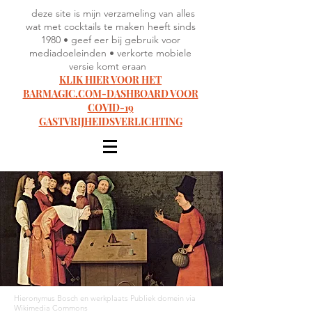
deze site is mijn verzameling van alles
wat met cocktails te maken heeft sinds
1980 • geef eer bij gebruik voor
mediadoeleinden • verkorte mobiele
versie komt eraan
KLIK HIER VOOR HET
BARMAGIC.COM-DASHBOARD VOOR
COVID-19
GASTVRIJHEIDSVERLICHTING
Hieronymus Bosch en werkplaats Publiek domein via
Wikimedia Commons