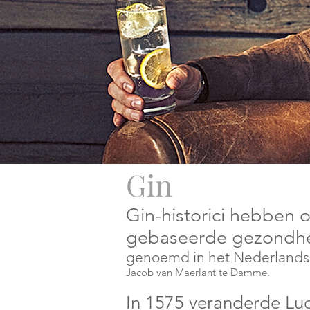
Gin
Gin-historici hebben 
gebaseerde gezondhe
genoemd in het Nederlands
Jacob van Maerlant te Damme.
In 1575 veranderde Luca