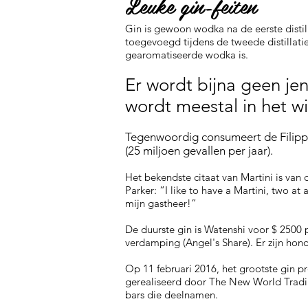
Leuke gin-feiten
Gin is gewoon wodka na de eerste distil
toegevoegd tijdens de tweede distillatie
gearomatiseerde wodka is.
Er wordt
bijna geen
je
wordt meestal in het wi
Tegenwoordig consumeert de Filippi
(25 miljoen gevallen per jaar).
Het bekendste citaat van Martini is van
Parker: “I like to have a Martini, two at a
mijn gastheer!”
De duurste gin is Watenshi voor $ 2500 
verdamping (Angel's Share). Er zijn honde
Op 11 februari 2016, het grootste gin 
gerealiseerd door The New World Trad
bars die deelnamen.