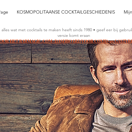
Page
KOSMOPOLITAANSE COCKTAILGESCHIEDENIS
Mij
n alles wat met cocktails te maken heeft sinds 1980 • geef eer bij geb
versie komt eraan
VOOR HET BARMAGIC.COM-DASHBOARD VOOR COVID-19 GASTVR