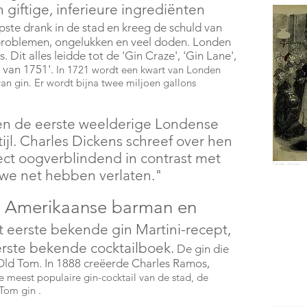
n giftige, inferieure ingrediënten
ste drank in de stad en kreeg de schuld van
problemen, ongelukken en veel doden. Londen
Dit alles leidde tot de 'Gin Craze', 'Gin Lane',
 van 1751'.
In 1721 wordt een kwart van Londen
an gin. Er wordt bijna twee miljoen gallons
en de eerste weelderige Londense
ijl. Charles Dickens schreef over hen
ct oogverblindend in contrast met
Publiek domein
t we net hebben verlaten."
e Amerikaanse barman en
t eerste bekende gin Martini-recept,
rste bekende cocktailboek.
De gin die
Old Tom. In 1888 creëerde Charles Ramos,
 meest populaire gin-cocktail van de stad, de
 Tom
gin
.