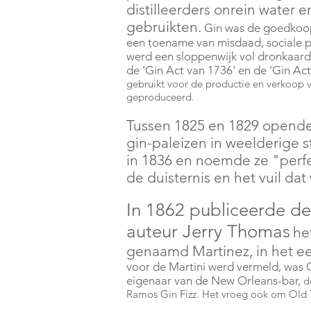
distilleerders onrein water e
gebruikten.
Gin was de goedkoop
een toename van misdaad, sociale 
werd een sloppenwijk vol dronkaards. 
de 'Gin Act van 1736' en de 'Gin Act
gebruikt voor de productie en verkoop v
geproduceerd.
Tussen 1825 en 1829 opend
gin-paleizen in weelderige st
in 1836 en noemde ze "perfe
de duisternis en het vuil da
In 1862 publiceerde d
auteur Jerry Thomas
he
genaamd Martinez, in het ee
voor de Martini werd vermeld, was 
eigenaar van de New Orleans-bar,
de
Ramos Gin Fizz. Het vroeg ook om Old