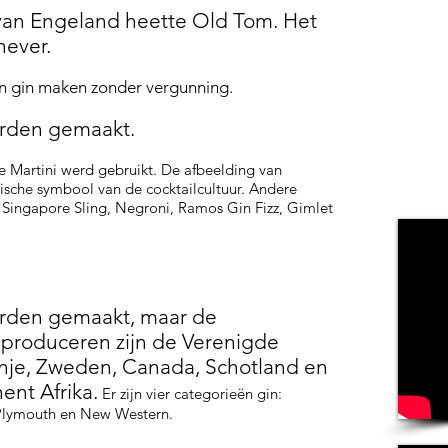
van Engeland heette Old Tom. Het
never.
n gin maken zonder vergunning.
orden gemaakt.
de Martini werd gebruikt. De afbeelding van
nische symbool van de cocktailcultuur. Andere
s, Singapore Sling, Negroni, Ramos Gin Fizz, Gimlet
worden gemaakt, maar de
t produceren zijn de Verenigde
panje, Zweden, Canada, Schotland en
ent Afrika.
Er zijn vier categorieën gin:
 Plymouth en New Western.