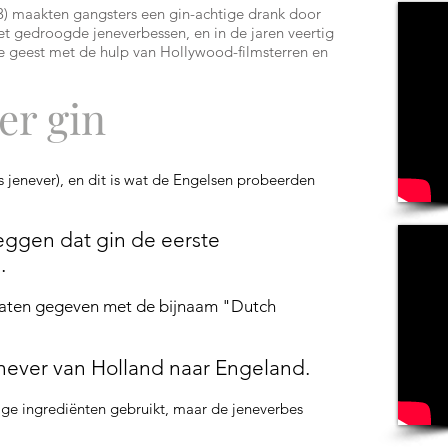
3) maakten gangsters een gin-achtige drank door
t gedroogde jeneverbessen, en in de jaren veertig
 geest met de hulp van Hollywood-filmsterren en
er gin
 jenever), en dit is wat de Engelsen probeerden
eggen dat gin de eerste
.
daten gegeven met de bijnaam "Dutch
never van Holland naar Engeland.
ige ingrediënten gebruikt, maar de jeneverbes