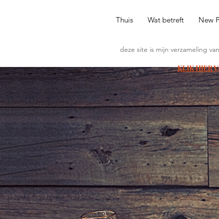
Thuis
Wat betreft
New 
deze site is mijn verzameling va
KLIK HIER 