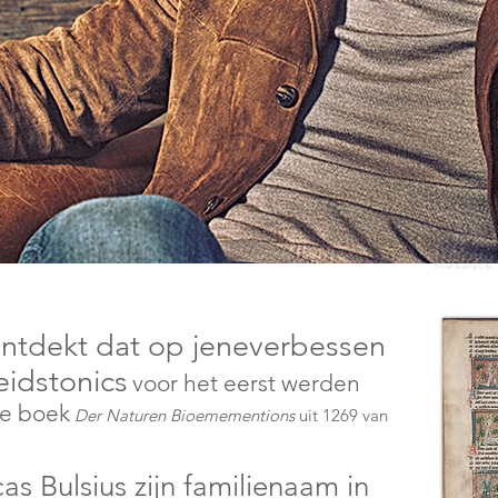
Foto van Aviationgin.com
ontdekt dat op jeneverbessen
idstonics
voor het eerst werden
e boek
Der Naturen Bioemementions
uit 1269 van
s Bulsius zijn familienaam in