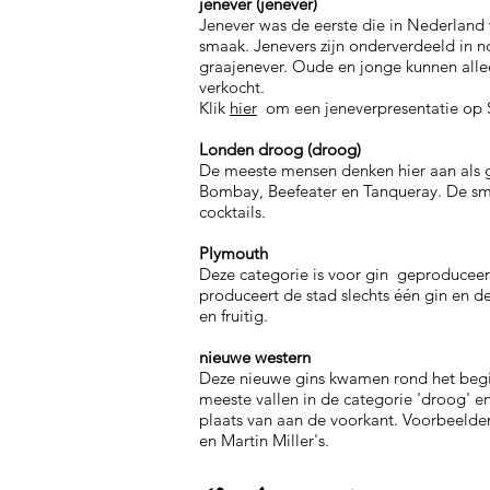
jenever (jenever)
Jenever was de eerste die in Nederland
smaak. Jenevers zijn onderverdeeld in n
graajenever. Oude en jonge kunnen all
verkocht.
Klik
hier
om een jeneverpresentatie op S
Londen droog (droog)
De meeste mensen denken hier aan als 
Bombay, Beefeater en Tanqueray. De sm
cocktails.
Plymouth
Deze categorie is voor gin geproducee
produceert de stad slechts één gin en 
en fruitig.
nieuwe western
Deze nieuwe gins kwamen rond het begi
meeste vallen in de categorie 'droog' en 
plaats van aan de voorkant. Voorbeelde
en Martin Miller's.