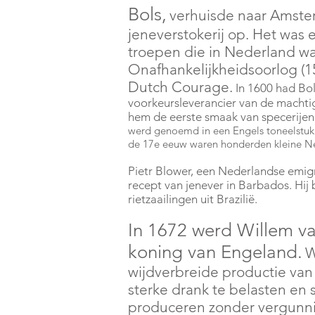
Bols,
verhuisde naar Amster
jeneverstokerij op. Het was 
troepen die in Nederland w
Onafhankelijkheidsoorlog (1
Dutch Courage.
In 1600 had Bo
voorkeursleverancier van de machti
hem de eerste smaak van specerijen 
werd genoemd in een Engels toneelstuk
de 17e eeuw waren honderden kleine Ned
Pietr Blower, een Nederlandse emigr
recept van jenever in Barbados. Hij 
rietzaailingen uit Brazilië.
In 1672 werd Willem va
koning van Engeland.
W
wijdverbreide productie va
sterke drank te belasten en 
produceren zonder vergunnin