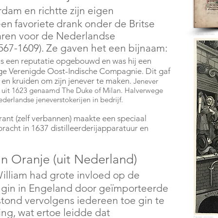
dam en richtte zijn eigen
een
favoriete
drank onder de Britse
aren voor de Nederlandse
Publiek domein
567-1609). Ze gaven het een bijnaam:
ls een reputatie opgebouwd en was hij een
ge Verenigde Oost-Indische Compagnie. Dit gaf
en kruiden om zijn jenever te maken.
Jenever
 uit 1623 genaamd The Duke of Milan. Halverwege
erlandse jeneverstokerijen in bedrijf.
ant (zelf verbannen) maakte een speciaal
bracht in 1637 distilleerderijapparatuur en
n Oranje (uit Nederland)
illiam had grote invloed op de
n gin in Engeland door geïmporteerde
stond vervolgens iedereen toe gin te
g, wat ertoe leidde dat
Publiek domein