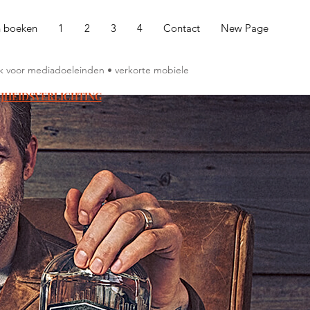
n boeken
1
2
3
4
Contact
New Page
ruik voor mediadoeleinden • verkorte mobiele
IJHEIDSVERLICHTING