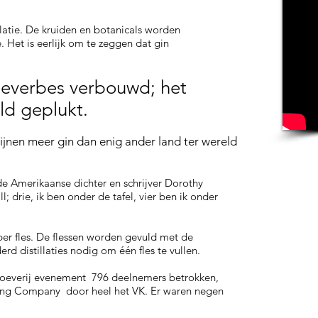
latie. De kruiden en botanicals worden
. Het is eerlijk om te zeggen dat gin
neverbes
verbouwd; het
ld geplukt.
jnen meer gin dan enig ander land ter wereld
 de Amerikaanse dichter en schrijver Dorothy
ll; drie, ik ben onder de tafel, vier ben ik onder
per fles. De flessen worden gevuld met de
rd distillaties nodig om één fles te vullen.
proeverij evenement 796 deelnemers betrokken,
ing Company door heel het VK. Er waren negen