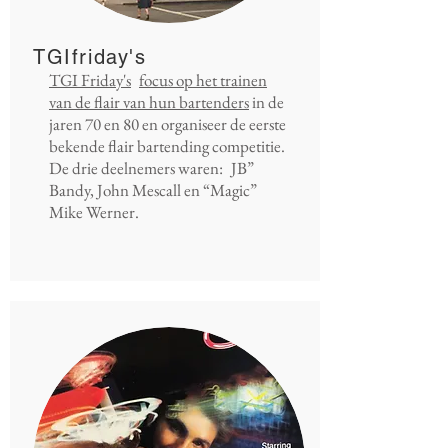
TGIfriday's
TGI Friday's
focus op het trainen
van de flair van hun bartenders
in de
jaren 70 en 80 en organiseer de eerste
bekende flair bartending competitie.
De drie deelnemers waren:
JB”
Bandy, John Mescall en “Magic”
Mike Werner.