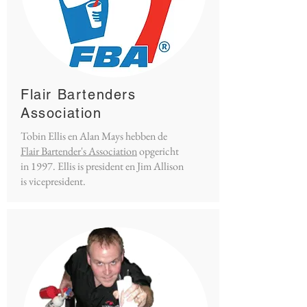
Flair Bartenders
Association
Tobin Ellis en Alan Mays hebben de
Flair Bartender's Association
opgericht
in 1997. Ellis is president en Jim Allison
is vicepresident.