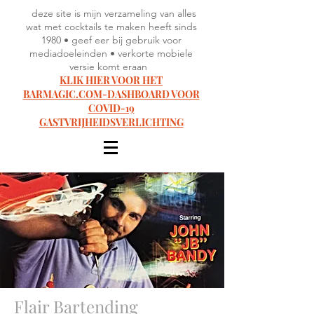
deze site is mijn verzameling van alles
wat met cocktails te maken heeft sinds
1980 • geef eer bij gebruik voor
mediadoeleinden • verkorte mobiele
versie komt eraan
KLIK HIER VOOR HET
BARMAGIC.COM-DASHBOARD VOOR
COVID-19
GASTVRIJHEIDSVERLICHTING
Flair Bartending