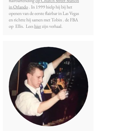
flairbartending
op Church Street Station
in Orlando
. In 1999 hielp hij bij het
openen van de eerste flairbar in Las Vegas
en richtte hij samen met Tobin . de FBA
op Ellis. Lees
hier
zijn verhaal.