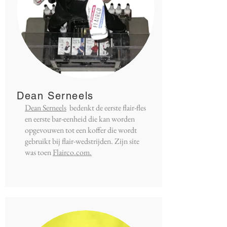
Dean Serneels
Dean Serneels
bedenkt de eerste flair-fles
en eerste bar-eenheid die kan worden
opgevouwen tot een koffer die wordt
gebruikt bij flair-wedstrijden. Zijn site
was toen
Flairco.com.