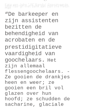
Foto van John "JB" Bandy/ Geanimeerde
1998 flair gif met dank aan Dan the Melon
Man
“De barkeeper en
zijn assistenten
bezitten de
behendigheid van
acrobaten en de
prestidigitatieve
vaardigheid van
goochelaars.
Het
zijn allemaal
flessengoochelaars. -
Ze gooien de drankjes
heen en weer; ze
gooien een bril vol
glazen over hun
hoofd; ze schudden de
sacharine, glaciale