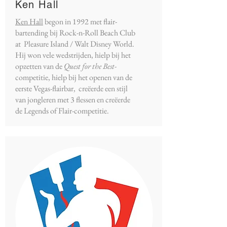
Ken Hall
Ken Hall
begon in 1992 met flair-
bartending bij Rock-n-Roll Beach Club
at Pleasure Island / Walt Disney World.
Hij won vele wedstrijden, hielp bij het
opzetten van de
Quest for the Best-
competitie, hielp bij het openen van de
eerste Vegas-flairbar, creëerde een stijl
van jongleren met 3 flessen en creëerde
de Legends of Flair-competitie.