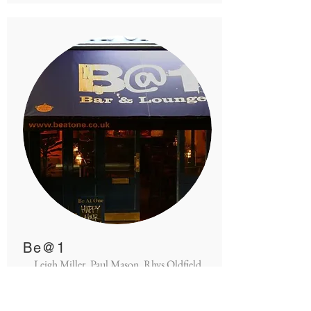
Be@1
Leigh Miller, Paul Mason, Rhys Oldfield
en Steve Lock starten de eerste
onafhankelijke flairbar in Londen,
bekend als B@1 (Be at One).