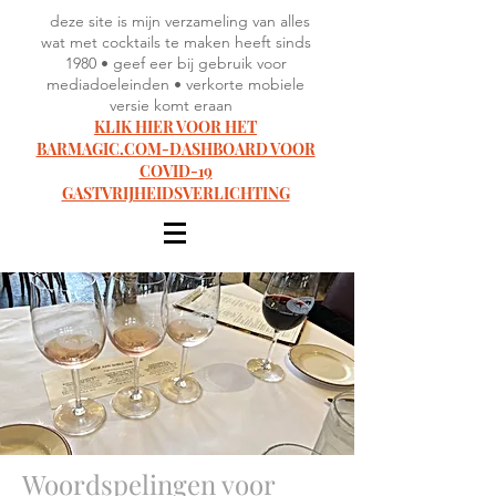
deze site is mijn verzameling van alles
wat met cocktails te maken heeft sinds
1980 • geef eer bij gebruik voor
mediadoeleinden • verkorte mobiele
versie komt eraan
KLIK HIER VOOR HET
BARMAGIC.COM-DASHBOARD VOOR
COVID-19
GASTVRIJHEIDSVERLICHTING
Woordspelingen voor