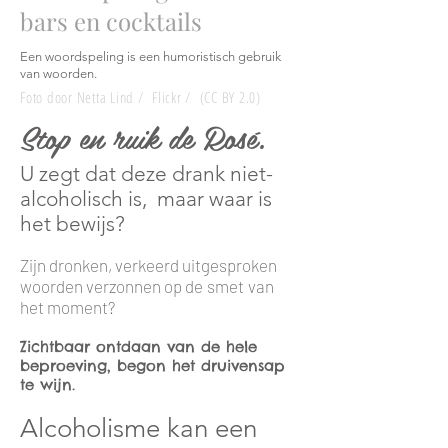
bars en cocktails
Een woordspeling is een humoristisch gebruik
van woorden.
Foto door Netta Lind / Flickr / (CC BY 2.0)
Stop en ruik de Rosé.
U zegt dat deze drank
niet-
alcoholisch is,
maar
waar is
het bewijs?
Zijn dronken, verkeerd uitgesproken
woorden verzonnen op de
smet
van
het moment?
Zichtbaar ontdaan van de hele
beproeving, begon het druivensap
te wijn.
Alcoholisme kan een