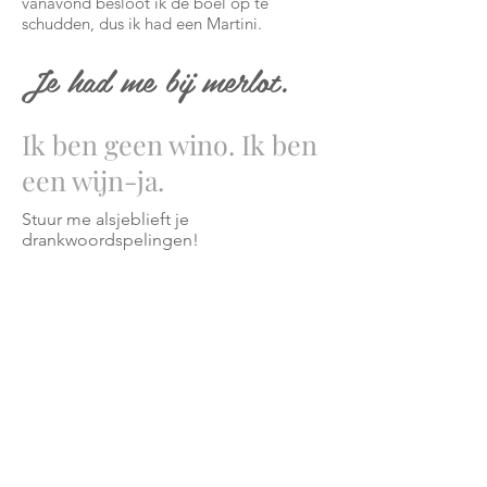
vanavond besloot ik de boel op te
schudden, dus ik had een Martini.
Je had me bij merlot.
Ik ben geen wino. Ik ben
een wijn-ja.
Stuur me alsjeblieft je
drankwoordspelingen!
Neem contact met
mij op!
cheryl@misscharming.com
U kunt dit adres of de
contact
vorm
naar rechts ... aan jou.
Als je niets hoort van
mij op tijd dan
Facebook-bericht mij.