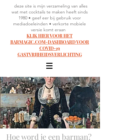
deze site is mijn verzameling van alles
wat met cocktails te maken heeft sinds
1980 • geef eer bij gebruik voor
mediadoeleinden • verkorte mobiele
versie komt eraan
KLIK HIER VOOR HET
BARMAGIC.COM-DASHBOARD VOOR
COVID-19
GASTVRIJHEIDSVERLICHTING
Hoe word je een barman?