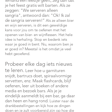
iemand een feestje geeft, zeg dan dat
je het feest gratis wilt barten. Als ze
zeggen: "We serveren alleen
sangria", antwoord dan: "Ok! Ik zal
de sangria serveren!”
Als ze alleen bier
en wijn serveren, is dit een geweldige
kans voor jou om te oefenen met het
openen van bier- en wijnflessen. Het hele
idee is herhaling. Stop en bedenk iets
waar je goed in bent. Nu, waarom ben je
er goed in? Meestal is het omdat je veel
hebt geoefend.
Probeer elke dag iets nieuws
te leren.
Leer hoe u garnituren
snijdt, bartrucs doet, spiraalvormige
servetten, enz. Maak flashcards, blijf
oefenen, leer uit boeken of andere
media en bezoek bars. Als je je
eindelijk aanmeldt bij een bar, ga daar
dan heen en hang rond.
Luister naar de
drankbestellingen en kijk hoe ze dingen
doen en je zult voorbereid zijn op hoe die