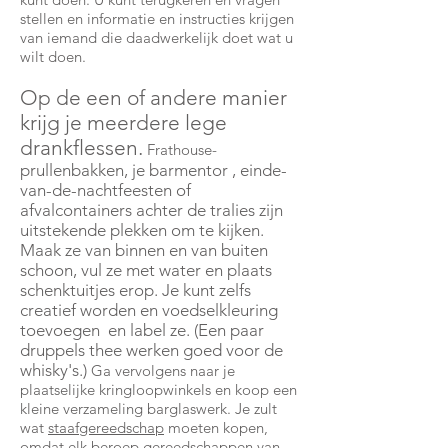
stellen en informatie en instructies krijgen
van iemand die daadwerkelijk doet wat u
wilt doen.
Op de een of andere manier
krijg je meerdere lege
drankflessen.
Frathouse-
prullenbakken, je
barmentor
, einde-
van-de-nachtfeesten of
afvalcontainers achter de tralies zijn
uitstekende plekken om te kijken.
Maak ze van binnen en van buiten
schoon, vul ze met water en plaats
schenktuitjes erop. Je kunt zelfs
creatief worden en voedselkleuring
toevoegen
en label ze. (Een paar
druppels thee werken goed voor de
whisky's.)
Ga vervolgens naar je
plaatselijke kringloopwinkels en koop een
kleine verzameling barglaswerk. Je zult
wat
staafgereedschap
moeten kopen,
omdat elk beroep gereedschappen van