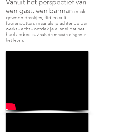
Vanuit het perspectief van
een gast, een barman
maakt
gewoon drankjes, flirt en vult
fooienpotten, maar als je achter de bar
werkt - echt - ontdek je al snel dat het
heel anders is.
Zoals
de
meeste dingen in
het leven.