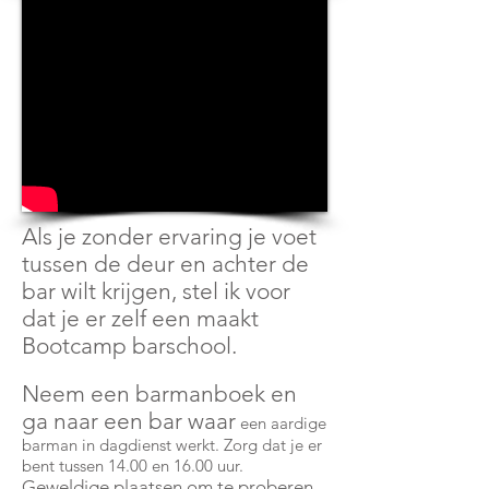
Als je zonder ervaring je voet
tussen de deur en achter de
bar wilt krijgen, stel ik voor
dat je er zelf een maakt
Bootcamp barschool.
Neem een barmanboek en
ga naar een bar waar
een aardige
barman in dagdienst werkt. Zorg dat je er
bent tussen 14.00 en 16.00 uur.
Geweldige plaatsen om te proberen