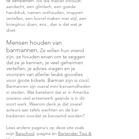
te verdienen.
Als die manier inhoudt:
aandacht, een glimlach, een goede
handdruk, namen onthouden, moppen
vertellen, een borrel maken met stijl, een
kroegtruc doen, enz., dan is dat wat je
doet.
Mensen houden van
barmannen.
Ze willen hun vriend
zijn, ze houden ervan om te zeggen
dat ze je kennen, je veel geheimen
vertellen, je advies vragen en je
voorzien van allerlei leuke goodies
voor grote tickets. Barman zijn is cool.
Barmannen zijn overal mini-beroemdheden
in steden. Wat betekent dat er in Amerika
sowieso veel acteerwerk gaande is in dit
soort werk. Waarom denk je dat zoveel
acteurs aan tafels wachten en de bar
bedienen voordat ze beroemd worden?
Lees andere pagina's op deze site zoals
mijn
Barschool
-pagina en
Bartender Tips &