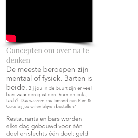
Concepten om over na te
denken
De meeste beroepen
zijn
mentaal of fysiek. Barten is
beide.
Bij jou in de buurt zijn er veel
bars waar een gast een
Rum en cola,
toch?
Dus waarom zou iemand een Rum &
Coke bij jou willen blijven bestellen?
Restaurants en bars worden
elke dag gebouwd voor één
doel en
slechts één doel: geld