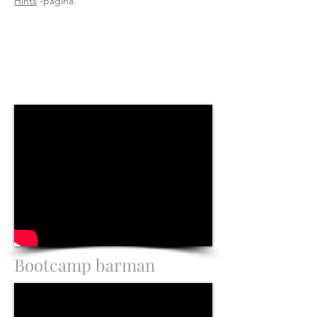
Hints
-pagina.
Bootcamp barman