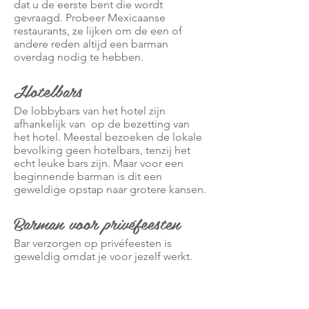
dat u de eerste bent die wordt
gevraagd. Probeer Mexicaanse
restaurants, ze lijken om de een of
andere reden altijd een barman
overdag nodig te hebben.
Hotelbars
De lobbybars van het hotel zijn
afhankelijk van
op de bezetting van
het hotel. Meestal bezoeken de lokale
bevolking geen hotelbars, tenzij het
echt leuke bars zijn. Maar voor een
beginnende barman is dit een
geweldige opstap naar grotere kansen.
Barman voor privéfeesten
Bar verzorgen op privéfeesten is
geweldig omdat je voor jezelf werkt.
Prijzen worden vooraf afgerekend, je
maakt gebruik van wat de gastheer
biedt en gasten zijn altijd in een
vrolijke bui.