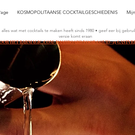
Page
KOSMOPOLITAANSE COCKTAILGESCHIEDENIS
Mij
n alles wat met cocktails te maken heeft sinds 1980 • geef eer bij geb
versie komt eraan
VOOR HET BARMAGIC.COM-DASHBOARD VOOR COVID-19 GASTVR