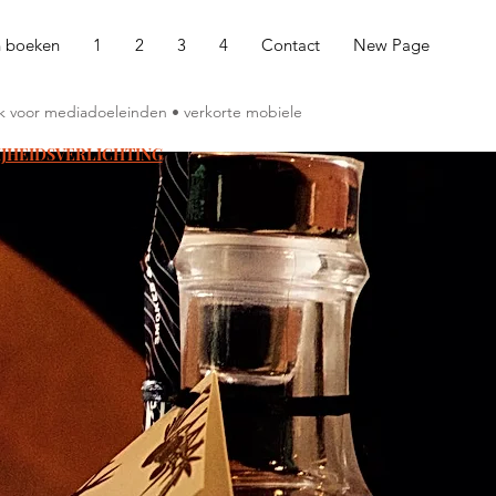
n boeken
1
2
3
4
Contact
New Page
ruik voor mediadoeleinden • verkorte mobiele
IJHEIDSVERLICHTING