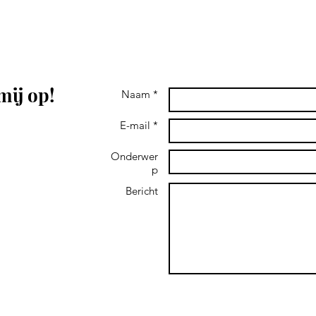
mij op!
Naam *
E-mail *
Onderwer
p
and don't hear
 message me on
Bericht