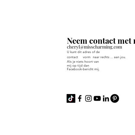
Neem contact met 
cheryl@misscharming.com
U kunt dit adres of de
contact
vorm
naar rechts ... aan jou.
Als je niets hoort van
mij op tijd dan
Facebook-bericht mij.
If you use the
contact form to the right 
back from me in a timely manner, then
Facebook or Instagram.