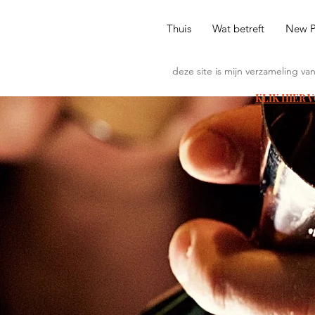
Thuis
Wat betreft
New 
deze site is mijn verzameling va
KLIK HIER 