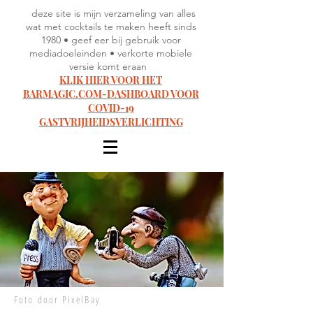
deze site is mijn verzameling van alles
wat met cocktails te maken heeft sinds
1980 • geef eer bij gebruik voor
mediadoeleinden • verkorte mobiele
versie komt eraan
KLIK HIER VOOR HET
BARMAGIC.COM-DASHBOARD VOOR
COVID-19
GASTVRIJHEIDSVERLICHTING
Foto door PixelBay