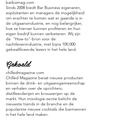
barbizmag.com
Sinds 2008 biedt Bar Business eigenaren,
exploitanten en managers de mogelijkheid
om erachter te komen wat er gaande is in
de uitgaansindustrie, en nog belangrijker,
hoe ze hiervan kunnen profiteren en hun
eigen bedrijf kunnen verbeteren. Wij zijn
de "How-to"-bron voor de
nachtlevenindustrie, met bijna 100.000
gekwalificeerde lezers in het hele land.
Gekoeld
chilledmagazine.com
Chilled Magazine bevat nieuwe producten
binnen de drink- en uitgaansgemeenschap
en verhalen over de oprichters,
distilleerderijen en brouwerijen op de
markt. Hun mixologie-sectie belicht de
nieuwste trends in de branche en de
populairste nieuwe cocktails die barmannen
in het hele land maken.
Whisky advocaat