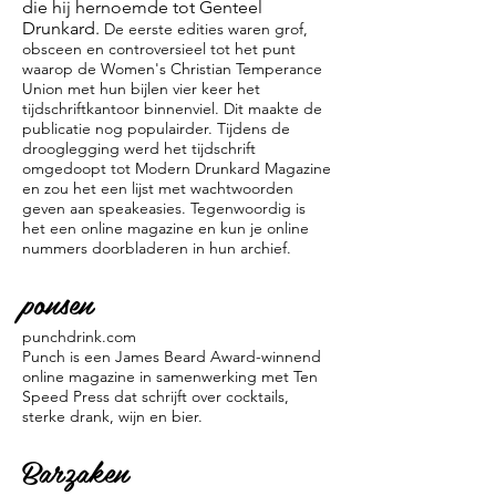
die hij hernoemde tot Genteel
Drunkard.
De eerste edities waren grof,
obsceen en controversieel tot het punt
waarop de Women's Christian Temperance
Union met hun bijlen vier keer het
tijdschriftkantoor binnenviel. Dit maakte de
publicatie nog populairder. Tijdens de
drooglegging werd het tijdschrift
omgedoopt tot Modern Drunkard Magazine
en zou het een lijst met wachtwoorden
geven aan speakeasies. Tegenwoordig is
het een online magazine en kun je online
nummers doorbladeren in hun archief.
ponsen
punchdrink.com
Punch is een James Beard Award-winnend
online magazine in samenwerking met Ten
Speed Press dat schrijft over cocktails,
sterke drank, wijn en bier.
Barzaken