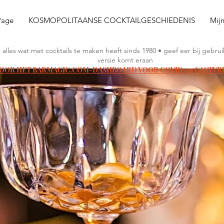
Page
KOSMOPOLITAANSE COCKTAILGESCHIEDENIS
Mij
n alles wat met cocktails te maken heeft sinds 1980 • geef eer bij geb
versie komt eraan
VOOR HET BARMAGIC.COM-DASHBOARD VOOR COVID-19 GASTVR