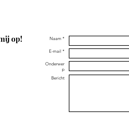
mij op!
Naam *
E-mail *
Onderwer
p
and don't hear
 message me on
Bericht