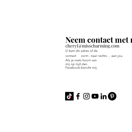
Neem contact met 
cheryl@misscharming.com
U kunt dit adres of de
contact
vorm
naar rechts ... aan jou.
Als je niets hoort van
mij op tijd dan
Facebook-bericht mij.
If you use the
contact form to the right 
back from me in a timely manner, then
Facebook or Instagram.