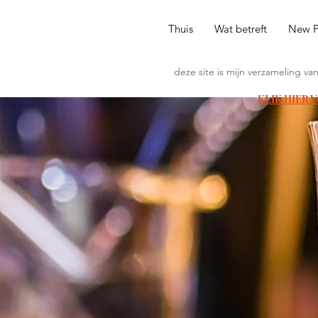
Thuis
Wat betreft
New 
deze site is mijn verzameling va
KLIK HIER 