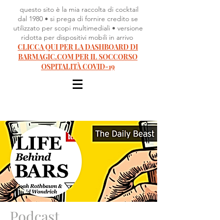
questo sito è la mia raccolta di cocktail
dal 1980 • si prega di fornire credito se
utilizzato per scopi multimediali • versione
ridotta per dispositivi mobili in arrivo
CLICCA QUI PER LA DASHBOARD DI
BARMAGIC.COM PER IL SOCCORSO
OSPITALITÀ COVID-19
Podcast