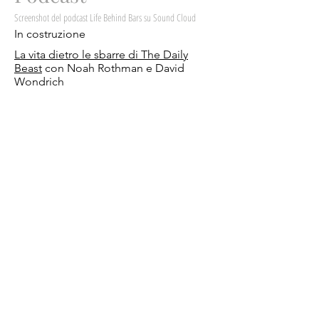
Screenshot del podcast Life Behind Bars su Sound Cloud
In costruzione
La vita dietro le sbarre di The Daily
Beast
con Noah Rothman e David
Wondrich