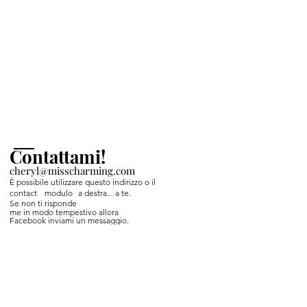
Contattami!
cheryl@misscharming.com
È possibile utilizzare questo indirizzo o il
contact
modulo
a destra... a te.
Se non ti risponde
me in modo tempestivo allora
Facebook inviami un messaggio.
Nome *