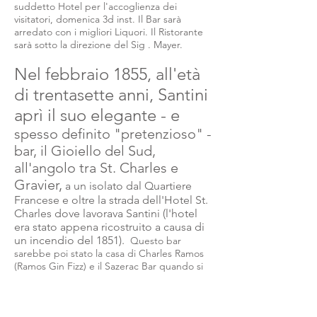
suddetto Hotel per l'accoglienza dei
visitatori, domenica 3d inst. Il Bar sarà
arredato con i migliori Liquori. Il Ristorante
sarà sotto la direzione del
Sig
. Mayer.
Nel febbraio 1855, all'età
di trentasette anni, Santini
aprì il suo elegante - e
spesso definito "pretenzioso" -
bar, il Gioiello del Sud,
all'angolo tra St. Charles e
Gravier,
a un isolato dal Quartiere
Francese e oltre la strada dell'Hotel St.
Charles dove lavorava Santini (l'hotel
era stato appena ricostruito a causa di
un incendio del 1851).
Questo bar
sarebbe poi stato la casa di Charles Ramos
(Ramos Gin Fizz) e il Sazerac Bar quando si
sono trasferiti dal quartiere francese dopo il
proibizionismo.