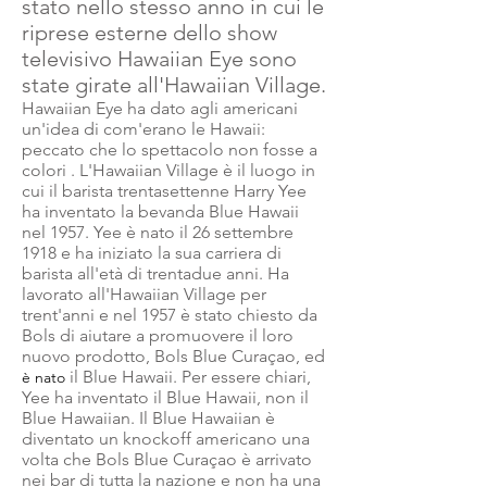
stato nello stesso anno in cui le
riprese esterne dello show
televisivo Hawaiian Eye sono
state girate all'Hawaiian Village.
Hawaiian Eye ha dato agli americani
un'idea di com'erano le Hawaii:
peccato che lo spettacolo non fosse a
colori
. L'Hawaiian Village è il luogo in
cui il barista trentasettenne Harry Yee
ha inventato la bevanda Blue Hawaii
nel 1957. Yee è nato il 26 settembre
1918
e ha iniziato la sua carriera di
barista all'età di trentadue anni. Ha
lavorato all'Hawaiian Village per
trent'anni e nel 1957 è stato chiesto da
Bols di aiutare a promuovere il loro
nuovo prodotto, Bols Blue Curaçao, ed
il Blue
Hawaii. Per essere chiari,
è nato
Yee ha inventato
il Blue
Hawaii, non il
Blue Hawaiian. Il Blue Hawaiian è
diventato un knockoff americano una
volta che Bols Blue Curaçao è arrivato
nei bar di tutta la nazione e non ha una