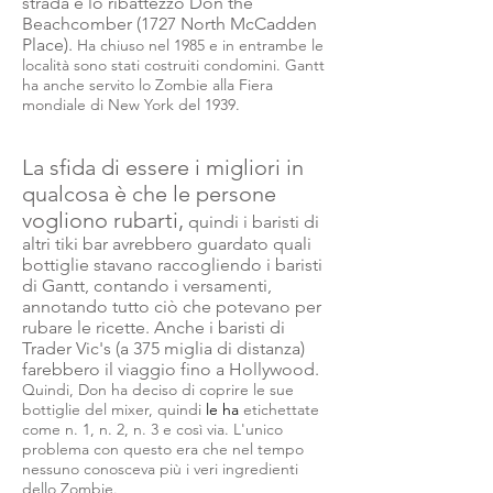
strada e lo ribattezzò Don the
Beachcomber (1727 North McCadden
Place).
Ha chiuso nel 1985 e in entrambe le
località sono stati costruiti condomini. Gantt
ha anche servito lo Zombie alla Fiera
mondiale di New York del 1939.
La sfida di essere i migliori in
qualcosa è che le persone
vogliono rubarti,
quindi i baristi di
altri tiki bar avrebbero guardato quali
bottiglie stavano raccogliendo i baristi
di Gantt, contando i versamenti,
annotando tutto ciò che potevano per
rubare le ricette. Anche i baristi di
Trader Vic's (a 375 miglia di distanza)
farebbero il viaggio fino a Hollywood.
Quindi, Don ha deciso di coprire le sue
bottiglie del mixer, quindi
le ha
etichettate
come n. 1, n. 2, n. 3 e così via. L'unico
problema con questo era che nel tempo
nessuno conosceva più i veri ingredienti
dello Zombie.