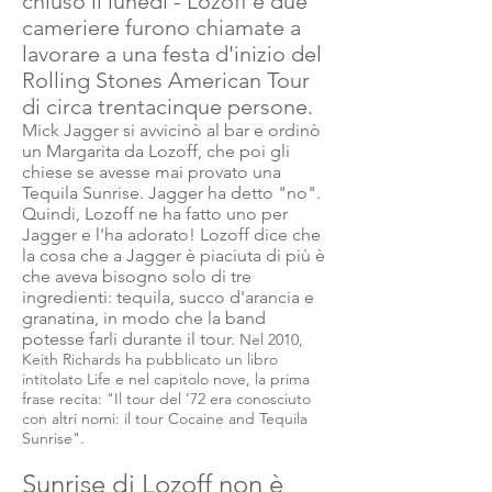
chiuso il lunedì - Lozoff e due
cameriere furono chiamate a
lavorare a una festa d'inizio del
Rolling Stones American Tour
di circa trentacinque persone.
Mick Jagger si avvicinò al bar e ordinò
un Margarita da Lozoff, che poi gli
chiese se avesse mai provato una
Tequila Sunrise. Jagger ha detto "no".
Quindi, Lozoff ne ha fatto uno per
Jagger e l'ha adorato! Lozoff dice che
la cosa che a Jagger è piaciuta di più è
che aveva bisogno solo di tre
ingredienti: tequila, succo d'arancia e
granatina, in modo che la band
potesse farli durante il tour.
Nel 2010,
Keith Richards ha pubblicato un libro
intitolato Life e nel capitolo nove, la prima
frase recita: "Il tour del '72 era conosciuto
con altri nomi: il tour Cocaine and Tequila
Sunrise".
Sunrise di Lozoff non è