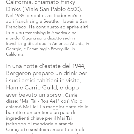
California, chiamato Hinky
Dinks ( Viale San Pablo 6500).
Nel 1939 lo ribattezzò Trader Vic's e
aprì franchising a Seattle, Hawaii e San
Francisco. Ha continuato ad aprire altri
trentuno
franchising in America e nel
mondo. Oggi ci sono diciotto sedi in
franchising di cui due in America: Atlanta, in
Georgia, e l'ammiraglia Emeryville, in
California.
In una notte d'estate del 1944,
Bergeron preparò un drink per
i suoi amici tahitiani in visita,
Ham e Carrie Guild, e dopo
aver bevuto un sorso
Carrie
,
disse: "Mai Tai - Roa Ae!" così Vic lo
chiamò Mai Tai. La maggior parte delle
barrette non contiene un paio di
ingredienti chiave per il Mai Tai
(sciroppo di mandorle e arancia
Curaçao) e sostituirà amaretto e triple