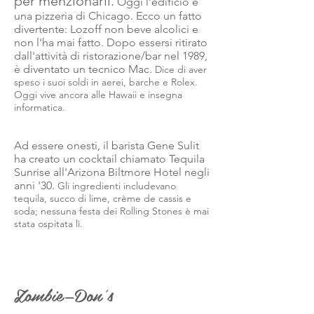
per menzionarli.
Oggi l'edificio è
una pizzeria di Chicago. Ecco un fatto
divertente: Lozoff non beve alcolici e
non l'ha mai fatto. Dopo essersi ritirato
dall'attività di ristorazione/bar nel 1989,
è diventato un tecnico Mac.
Dice di aver
speso i suoi soldi in aerei, barche e Rolex.
Oggi vive ancora alle Hawaii e insegna
informatica.
Ad essere onesti, il barista Gene Sulit
ha creato un cocktail chiamato Tequila
Sunrise all'Arizona Biltmore Hotel negli
anni '30.
Gli ingredienti includevano
tequila, succo di lime, crème de cassis e
soda; nessuna festa dei Rolling Stones è mai
stata ospitata lì.
Zombie—Don's