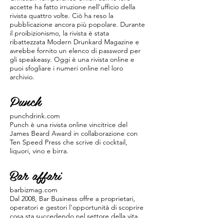
accette ha fatto irruzione nell'ufficio della
rivista quattro volte. Ciò ha reso la
pubblicazione ancora più popolare. Durante
il proibizionismo, la rivista è stata
ribattezzata Modern Drunkard Magazine e
avrebbe fornito un elenco di password per
gli speakeasy. Oggi è una rivista online e
puoi sfogliare i numeri online nel loro
archivio.
Punch
punchdrink.com
Punch è una rivista online vincitrice del
James Beard Award in collaborazione con
Ten Speed Press che scrive di cocktail,
liquori, vino e birra.
Bar affari
barbizmag.com
Dal 2008, Bar Business offre a proprietari,
operatori e gestori l'opportunità di scoprire
cosa sta succedendo nel settore della vita