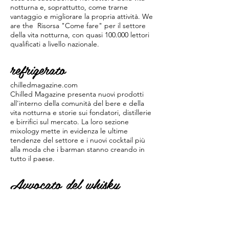
notturna e, soprattutto, come trarne
vantaggio e migliorare la propria attività. We
are the Risorsa "Come fare" per il settore
della vita notturna, con quasi 100.000 lettori
qualificati a livello nazionale.
refrigerato
chilledmagazine.com
Chilled Magazine presenta nuovi prodotti
all'interno della comunità del bere e della
vita notturna e storie sui fondatori, distillerie
e birrifici sul mercato. La loro sezione
mixology mette in evidenza le ultime
tendenze del settore e i nuovi cocktail più
alla moda che i barman stanno creando in
tutto il paese.
Avvocato del whisky
http://whiskyadvocate.com
Dal 2008 Bar Business è