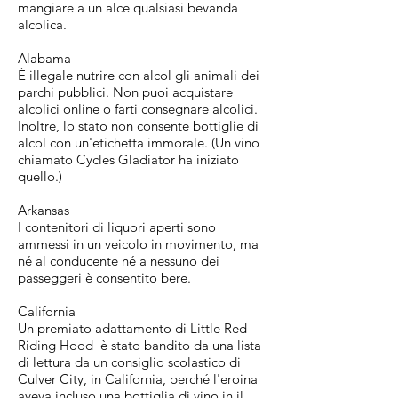
mangiare a un alce qualsiasi bevanda
alcolica.
Alabama
È illegale nutrire con alcol gli animali dei
parchi pubblici. Non puoi acquistare
alcolici online o farti consegnare alcolici.
Inoltre, lo stato non consente bottiglie di
alcol con un'etichetta immorale. (Un vino
chiamato Cycles Gladiator ha iniziato
quello.)
Arkansas
I contenitori di liquori aperti sono
ammessi in un veicolo in movimento, ma
né al conducente né a nessuno dei
passeggeri è consentito bere.
California
Un premiato adattamento di Little Red
Riding Hood è stato bandito da una lista
di lettura da un consiglio scolastico di
Culver City, in California, perché l'eroina
aveva incluso una bottiglia di vino in il