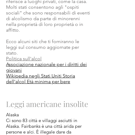
riferisce a luoghi privati, come la casa.
Molti stati consentono agli "ospiti
sociali" che sono responsabili di eventi
di alcolismo da parte di minorenni
nella proprietà di loro proprietà o in
affitto.
Ecco alcuni siti che ti forniranno le
leggi sul consumo aggiornate per
stato.
Politica sull'alcol
Associazione nazionale per i diritti dei
giovani
Wikipedia negli Stati Uniti Storia
dell'alcol Età minima per bere
Leggi americane insolite
Alaska
Ci sono 83 città e villaggi asciutti in
Alaska. Fairbanks è una città arida per
persone e alci. È illegale dare da