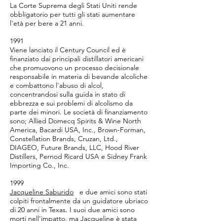
La Corte Suprema degli Stati Uniti rende
obbligatorio per tutti gli stati aumentare
l'età per bere a 21 anni.
1991
Viene lanciato il Century Council ed è
finanziato dai principali distillatori americani
che promuovono un processo decisionale
responsabile in materia di bevande alcoliche
e combattono l'abuso di alcol,
concentrandosi sulla guida in stato di
ebbrezza e sui problemi di alcolismo da
parte dei minori. Le società di finanziamento
sono; Allied Domecq Spirits & Wine North
America, Bacardi USA, Inc., Brown-Forman,
Constellation Brands, Cruzan, Ltd.,
DIAGEO, Future Brands, LLC, Hood River
Distillers, Pernod Ricard USA e Sidney Frank
Importing Co., Inc.
1999
Jacqueline Saburido
e due amici sono stati
colpiti frontalmente da un guidatore ubriaco
di 20 anni in Texas. I suoi due amici sono
morti nell'impatto, ma Jacqueline è stata