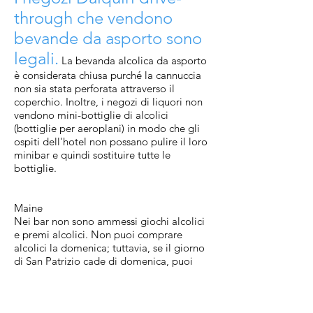
through che vendono
bevande da asporto sono
legali.
La bevanda alcolica da asporto
è considerata chiusa purché la cannuccia
non sia stata perforata attraverso il
coperchio. Inoltre, i negozi di liquori non
vendono mini-bottiglie di alcolici
(bottiglie per aeroplani) in modo che gli
ospiti dell'hotel non possano pulire il loro
minibar e quindi sostituire tutte le
bottiglie.
Maine
Nei bar non sono ammessi giochi alcolici
e premi alcolici. Non puoi comprare
alcolici la domenica; tuttavia, se il giorno
di San Patrizio cade di domenica, puoi
farlo. L'alcol non è consentito nei parchi
statali del Maine. I bambini possono bere
con i genitori a casa. Inoltre, non puoi