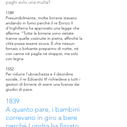
paghi solo una multa?
1189
Presumibilmente, molte birrerie stavano
andando in fumo perché il re Enrico II
d'Inghilterra ha approvato una legge che
afferma: "Tutte le birrerie sono vietate
tranne quelle costruite in pietra, affinché la
città possa essere sicura. E che nessun
fornaio o birbante preparino di notte, né
con canne né paglia né stoppie, ma solo
con legna.
1552
Per ridurre l'ubriachezza e il disordine
sociale, il re Edoardo VI richiedeva a tutti i
gestori di birrerie di avere una licenza dai
giudici di pace.
1839
A quanto pare, i bambini
correvano in giro a bere
perché Londra ha fissato