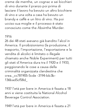
creme de menthe, un cognac e sei bicchieri
di vino durante il pranzo poi prima di
lasciare il lavoro ha bevuto un altro bicchiere
di vino e una volta a casa ha bevuto un
brandy e caffè e un litro di vino. Ha poi
ucciso sua moglie e il processo è stato
conosciuto come the Absinthe Murder.
1916
26 dei 48 stati avevano già bandito l'alcol in
America. Il proibizionismo (la produzione, il
trasporto, l'importazione, l'esportazione e la
vendita di alcolici è limitato o illegale
chiamato anche Noble Experiment) per tutti
gli stati d'America dura tra il 1920 e il 1933,
peggiorando le cose a causa della
criminalità organizzata clandestina che
crea._cc781905-5cde -3194-bb3b-
136bad5cf58d_
1937 l'età per bere in America è fissata a 18
anni e viene costituita la National Alcohol
Beverage Control Association.
1949 l'età per bere in America è fissata a 21