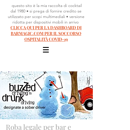
questo sito è la mia raccolta di cocktail
dal 1980 • si prega di fornire credito se
utilizzato per scopi multimediali • versione
ridotta per dispositivi mobili in arrivo
CLICCA QUI PER LA DASHBOARD DI
BARMAGIC.COM PER IL SOCCORSO
OSPITALITÀ COVID-19
Roba legale per bar e