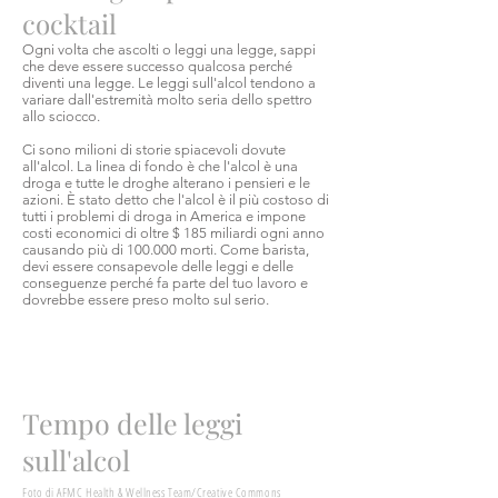
cocktail
Ogni volta che ascolti o leggi una legge, sappi
che deve essere successo qualcosa perché
diventi una legge. Le leggi sull'alcol tendono a
variare dall'estremità molto seria dello spettro
allo sciocco.
Ci sono milioni di storie spiacevoli dovute
all'alcol. La linea di fondo è che l'alcol è una
droga e tutte le droghe alterano i pensieri e le
azioni. È stato detto che l'alcol è il più costoso di
tutti i problemi di droga in America e impone
costi economici di oltre $ 185 miliardi ogni anno
causando più di 100.000 morti. Come barista,
devi essere consapevole delle leggi e delle
conseguenze perché fa parte del tuo lavoro e
dovrebbe essere preso molto sul serio.
Tempo delle leggi
sull'alcol
Foto di AFMC Health & Wellness Team/Creative Commons