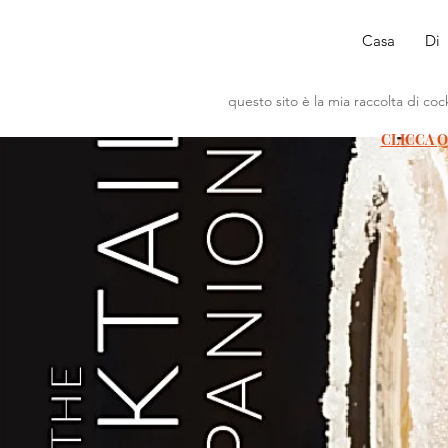
Casa
Di
questo sito è la mia raccolta di cock
CLICCA Q