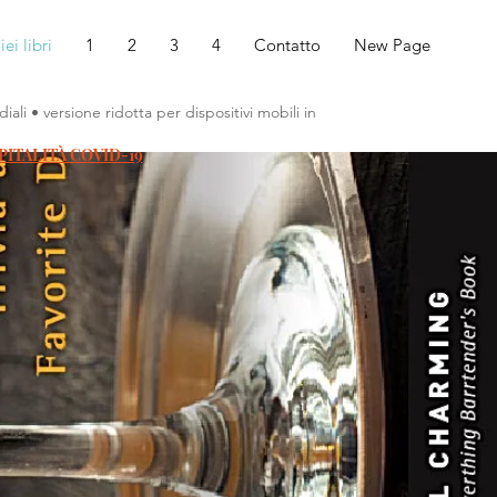
iei libri
1
2
3
4
Contatto
New Page
iali • versione ridotta per dispositivi mobili in
ITALITÀ COVID-19