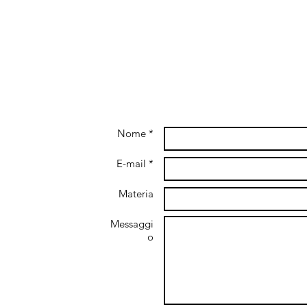
Nome *
E-mail *
Materia
and don't hear
Messaggi
 message me on
o