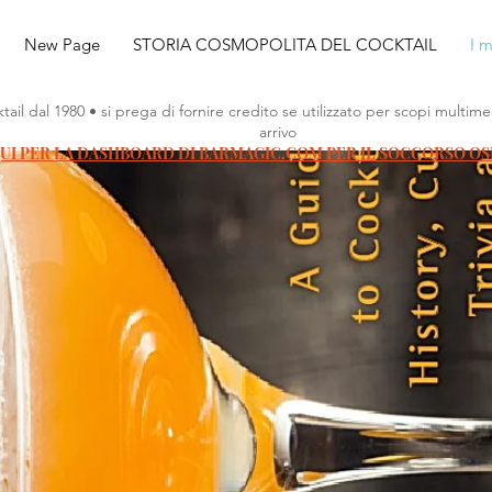
New Page
STORIA COSMOPOLITA DEL COCKTAIL
I m
tail dal 1980 • si prega di fornire credito se utilizzato per scopi multimed
arrivo
UI PER LA DASHBOARD DI BARMAGIC.COM PER IL SOCCORSO OSP