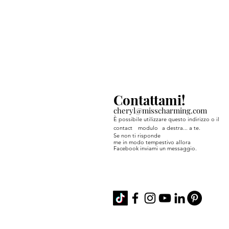
Contattami!
cheryl@misscharming.com
È possibile utilizzare questo indirizzo o il
contact
modulo
a destra... a te.
Se non ti risponde
me in modo tempestivo allora
Facebook inviami un messaggio.
If you use the
contact form to the right 
back from me in a timely manner, then
Facebook or Instagram.