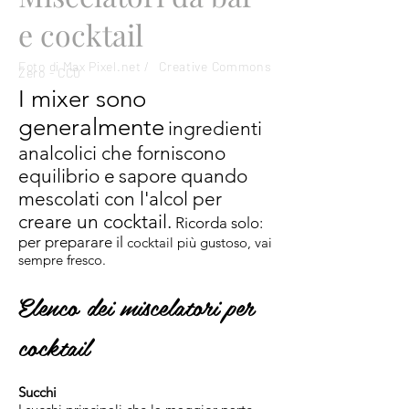
e cocktail
Foto di Max Pixel.net /
Creative Commons
Zero - CC0
I mixer sono
generalmente
ingredienti
analcolici che forniscono
equilibrio e
sapore
quando
mescolati con l'alcol per
creare un cocktail.
Ricorda solo:
per preparare il
cocktail più gustoso, vai
sempre fresco.
Elenco dei miscelatori per
cocktail
Succhi