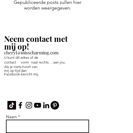
Gepubliceerde posts zullen hier
worden weergegeven.
Neem contact met
mij op!
cheryl@misscharming.com
U kunt dit adres of de
contact
vorm
naar rechts ... aan jou.
Als je niets hoort van
mij op tijd dan
Facebook-bericht mij.
If you use the
contact form to the right and
don't hear back from me in a timely manner,
then message me on Facebook or Instagram.
Naam *