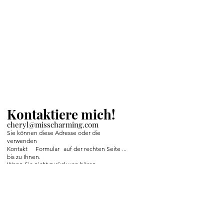
Kontaktiere mich!
cheryl@misscharming.com
Sie können diese Adresse oder die
verwenden
Kontakt
Formular
auf der rechten Seite ...
bis zu Ihnen.
Wenn Sie nicht zurück von hören
mich dann rechtzeitig
Facebook-Nachricht an mich.
If you use the
contact form to the right and
don't hear back from me in a timely manner,
then message me on Facebook or Instagram.