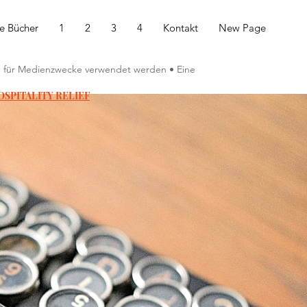
e Bücher
1
2
3
4
Kontakt
New Page
ie für Medienzwecke verwendet werden • Eine
SPITALITY RELIEF