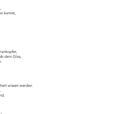
,
un kannst,
Trankopfer,
eb dein Glas,
e.
hrheit wissen werden
.
nd,