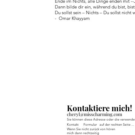
Ende im Nichts, alle Dinge enden mit --
Dann bilde dir ein, während du bist, bis
Du sollst sein – Nichts – Du sollst nicht 
- Omar Khayyam
Kontaktiere mich!
cheryl@misscharming.com
Sie können diese Adresse oder die verwende
Kontakt
Formular
auf der rechten Seite ...
Wenn Sie nicht zurück von hören
mich dann rechtzeitig