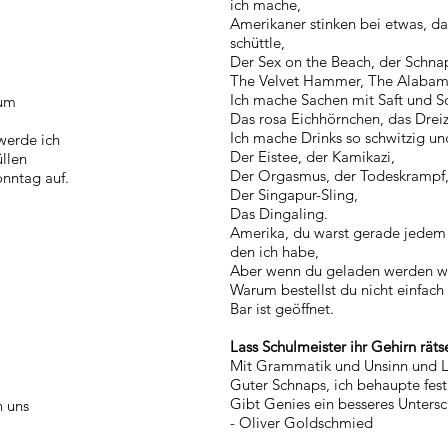
ich mache,
Amerikaner stinken bei etwas, da
schüttle,
Der Sex on the Beach, der Schnap
The Velvet Hammer, The Alaba
Ich mache Sachen mit Saft und 
rum
Das rosa Eichhörnchen, das Dreiz
Ich mache Drinks so schwitzig un
 werde ich
Der Eistee, der Kamikazi,
üllen
Der Orgasmus, der Todeskrampf
onntag auf.
Der Singapur-Sling,
Das Dingaling.
Amerika, du warst gerade jede
den ich habe,
Aber wenn du geladen werden wil
Warum bestellst du nicht einfach
Bar ist geöffnet.
Lass Schulmeister ihr Gehirn räts
Mit Grammatik und Unsinn und L
Guter Schnaps, ich behaupte fest
Gibt Genies ein besseres Unter
n uns
- Oliver Goldschmied