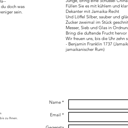
Junge, bring eine Schüssel China
Ja--
Füllen Sie es mit kühlem und kla
t du doch was
Dekanter mit Jamaika-Recht
weniger sein.
Und Löffel Silber, sauber und gl
Zucker zweimal im Stück geschnit
Messer, Sieb und Glas in Ordnun
Bring die duftende Frucht hervo
Wir freuen uns, bis die Uhr zehn s
- Benjamin Franklin 1737 (Jamai
jamaikanischer Rum)
Name *
n
Email *
 bis zu Ihnen.
Gegensta