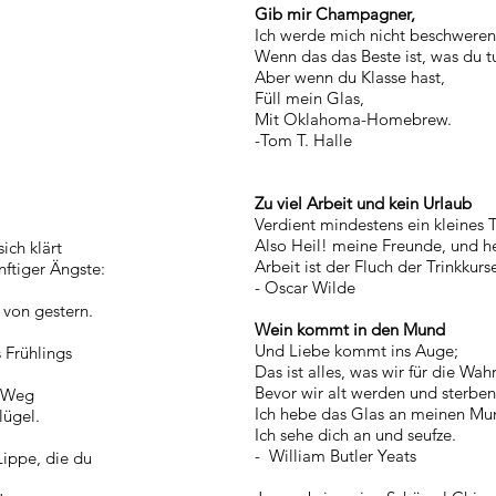
Gib mir Champagner,
Ich werde mich nicht beschweren
Wenn das das Beste ist, was du t
Aber wenn du Klasse hast,
Füll mein Glas,
Mit Oklahoma-Homebrew.
-Tom T. Halle
Zu viel Arbeit und kein Urlaub
Verdient mindestens ein kleines 
Also Heil! meine Freunde, und h
ich klärt
Arbeit ist der Fluch der Trinkkurs
ftiger Ängste:
- Oscar Wilde
 von gestern.
Wein kommt in den Mund
Und Liebe kommt ins Auge;
 Frühlings
Das ist alles, was wir für die Wa
Bevor wir alt werden und sterben
n Weg
Ich hebe das Glas an meinen Mu
lügel.
Ich sehe dich an und seufze.
- William Butler Yeats
Lippe, die du