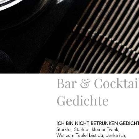
Bar & Cocktai
Gedichte
ICH BIN NICHT BETRUNKEN GEDICH
Starkle,
Starkle
, kleiner Twink,
Wer zum Teufel bist du, denke ich,