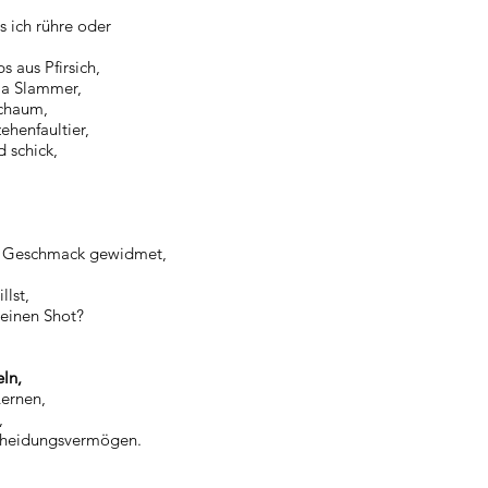
s ich rühre oder
s aus Pfirsich,
ma Slammer,
Schaum,
ehenfaultier,
d schick,
,
m Geschmack gewidmet,
lst,
 einen Shot?
eln,
ernen,
,
scheidungsvermögen.