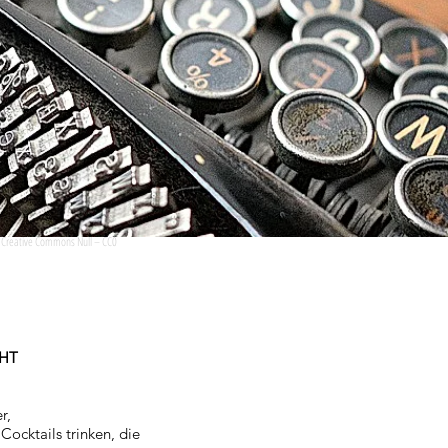
/
Creative Commons Null – CC0
HT
r,
Cocktails trinken, die