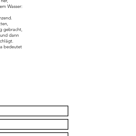
 her,
rem Wasser:
änzend.
ten,
g gebracht,
r und dann
chlägt.
ka bedeutet