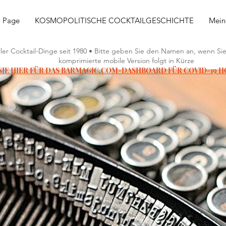
 Page
KOSMOPOLITISCHE COCKTAILGESCHICHTE
Mein
ller Cocktail-Dinge seit 1980 • Bitte geben Sie den Namen an, wenn S
komprimierte mobile Version folgt in Kürze
SIE HIER FÜR DAS BARMAGIC.COM-DASHBOARD FÜR COVID-19 HO