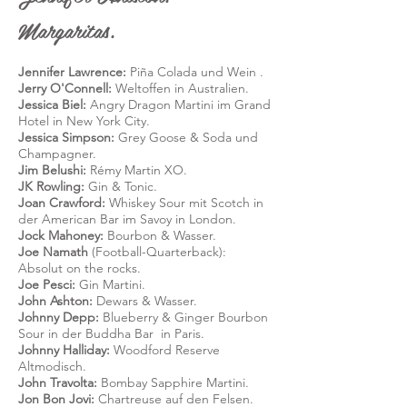
Margaritas.
Jennifer Lawrence:
Piña Colada und Wein
.
Jerry O'Connell:
Weltoffen in Australien.
Jessica Biel:
Angry Dragon Martini im Grand
Hotel in New York City.
Jessica Simpson:
Grey Goose & Soda und
Champagner.
Jim Belushi:
Rémy Martin XO.
JK Rowling:
Gin & Tonic.
Joan Crawford:
Whiskey Sour mit Scotch in
der American Bar im Savoy in London.
Jock Mahoney:
Bourbon & Wasser.
Joe Namath
(Football-Quarterback):
Absolut on the rocks.
Joe Pesci:
Gin Martini.
John Ashton:
Dewars & Wasser.
Johnny Depp:
Blueberry & Ginger Bourbon
Sour in der
Buddha Bar
in Paris.
Johnny Halliday:
Woodford Reserve
Altmodisch.
John Travolta:
Bombay Sapphire Martini.
Jon Bon Jovi:
Chartreuse auf den Felsen.