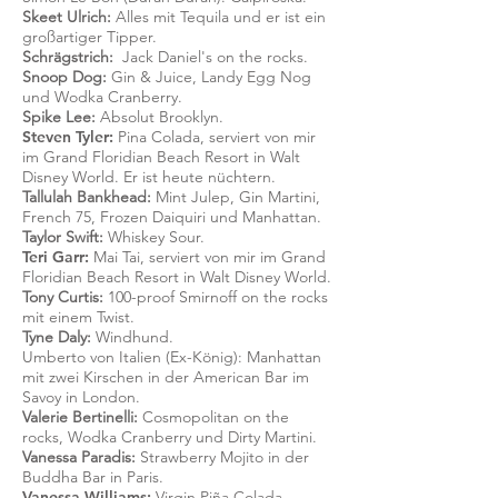
Skeet Ulrich:
Alles mit Tequila und er ist ein
großartiger Tipper.
Schrägstrich:
Jack Daniel's on the rocks.
Snoop Dog:
Gin & Juice, Landy Egg Nog
und Wodka Cranberry.
Spike Lee:
Absolut Brooklyn.
Steven Tyler:
Pina Colada, serviert von mir
im Grand Floridian Beach Resort in Walt
Disney World. Er ist heute nüchtern.
Tallulah Bankhead:
Mint Julep, Gin Martini,
French 75, Frozen Daiquiri und Manhattan.
Taylor Swift:
Whiskey Sour.
Teri Garr:
Mai Tai, serviert von mir im Grand
Floridian Beach Resort in Walt Disney World.
Tony Curtis:
100-proof Smirnoff on the rocks
mit einem Twist.
Tyne Daly:
Windhund.
Umberto von Italien (Ex-König): Manhattan
mit zwei Kirschen in der American Bar im
Savoy in London.
Valerie Bertinelli:
Cosmopolitan on the
rocks, Wodka Cranberry und Dirty Martini.
Vanessa Paradis:
Strawberry Mojito in der
Buddha Bar in Paris.
Vanessa Williams:
Virgin Piña Colada,