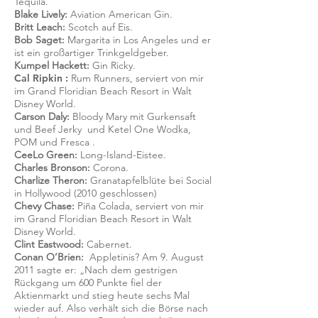
Tequila.
Blake Lively:
Aviation American Gin.
Britt Leach:
Scotch auf Eis.
Bob Saget:
Margarita in Los Angeles und er
ist ein großartiger Trinkgeldgeber.
Kumpel Hackett:
Gin Ricky.
Cal
Ripkin
:
Rum Runners, serviert von mir
im Grand Floridian Beach Resort in Walt
Disney World.
Carson Daly:
Bloody Mary mit Gurkensaft
und Beef Jerky
und
Ketel One Wodka,
POM und Fresca
.
CeeLo Green:
Long-Island-Eistee.
Charles Bronson:
Corona.
Charlize Theron:
Granatapfelblüte bei Social
in Hollywood (2010 geschlossen)
Chevy Chase:
Piña Colada, serviert von mir
im Grand Floridian Beach Resort in Walt
Disney World.
Clint Eastwood:
Cabernet.
Conan O’Brien:
Appletinis? Am 9. August
2011
sagte er:
„Nach dem gestrigen
Rückgang um 600 Punkte fiel der
Aktienmarkt und stieg heute sechs Mal
wieder auf. Also verhält sich die Börse nach