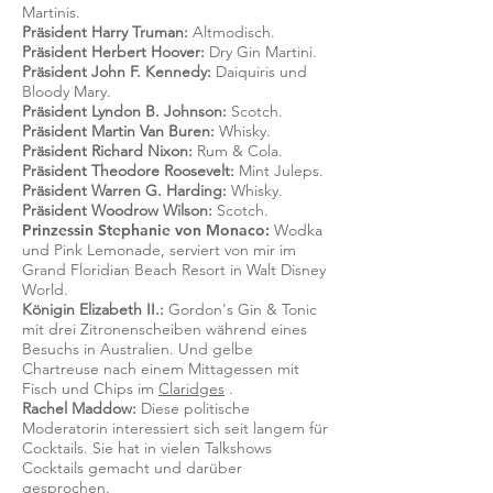
Martinis.
Präsident Harry Truman:
Altmodisch.
Präsident Herbert Hoover:
Dry Gin Martini.
Präsident John F. Kennedy:
Daiquiris und
Bloody Mary.
Präsident Lyndon B. Johnson:
Scotch.
Präsident Martin Van Buren:
Whisky.
Präsident Richard Nixon:
Rum & Cola.
Präsident Theodore Roosevelt:
Mint Juleps.
Präsident Warren G. Harding:
Whisky.
Präsident Woodrow Wilson:
Scotch.
Prinzessin Stephanie von Monaco:
Wodka
und Pink Lemonade, serviert von mir im
Grand Floridian Beach Resort in Walt Disney
World.
Königin Elizabeth II.:
Gordon's Gin & Tonic
mit drei Zitronenscheiben während eines
Besuchs in Australien. Und gelbe
Chartreuse nach einem Mittagessen mit
Fisch und Chips im
Claridges
.
Rachel Maddow:
Diese politische
Moderatorin interessiert sich seit langem für
Cocktails. Sie hat in vielen Talkshows
Cocktails gemacht und darüber
gesprochen.