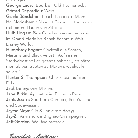
George Lucas:
Bourbon Old-Fashioneds.
Gérard Depardieu:
Wein.
Gisele Bündchen:
Peach Passion in Miami.
Hal
Nederham
:
Absolut Citron on the rocks
mit einem Hauch von Zitrone.
Hulk Hogan:
Piña Coladas, serviert von mir
im Grand Floridian Beach Resort in Walt
Disney World.
Humphrey Bogart:
Cocktail aus Scotch,
Martinis und Black Velvet.
Auf seinem
Sterbebett soll er gesagt haben: „Ich hätte
niemals von Scotch zu Martinis wechseln
sollen.“
Hunter S. Thompson:
Chartreuse auf den
Felsen.
Jack Benny:
Gin-Martini.
Jane Birkin:
Appletini im Fubar in Paris.
Janis Joplin:
Southern Comfort, Rose's Lime
und Sodawasser.
Jayma Mays:
Gin & Tonic mit Honig.
Jay-Z:
Armand de Brignac-Champagner.
Jeff Gordon:
Weißweinschorle.
Jennifer Aniston: