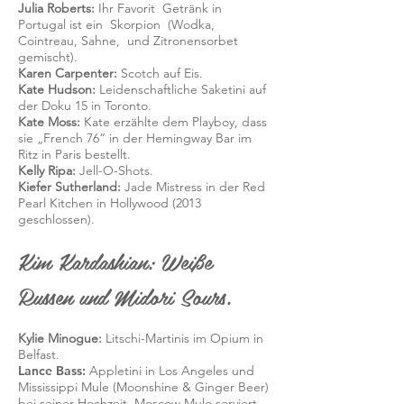
Julia Roberts:
Ihr
Favorit
Getränk in
Portugal ist ein
Skorpion
(Wodka,
Cointreau, Sahne,
und Zitronensorbet
gemischt).
Karen Carpenter:
Scotch auf Eis.
Kate Hudson:
Leidenschaftliche Saketini auf
der Doku 15 in Toronto.
Kate Moss:
Kate erzählte dem Playboy, dass
sie „French 76“ in der Hemingway Bar im
Ritz in Paris bestellt.
Kelly Ripa:
Jell-O-Shots.
Kiefer Sutherland:
Jade Mistress in der Red
Pearl Kitchen in Hollywood (2013
geschlossen).
Kim Kardashian: Weiße
Russen und Midori Sours.
Kylie Minogue:
Litschi-Martinis im Opium in
Belfast.
Lance Bass:
Appletini in Los Angeles und
Mississippi Mule (Moonshine & Ginger Beer)
bei seiner Hochzeit. Moscow Mule serviert