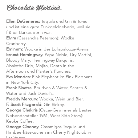
Chocolate Martinis.
Ellen DeGeneres:
Tequila und Gin & Tonic
und ist eine gute Trinkgeldgeberin, weil sie
früher Barkeeperin war.
Elvira
(Cassandra Peterson): Wodka
Cranberry.
Eminem:
Wodka in der Lollapalooza-Arena.
Ernest Hemingway:
Papa Noble, Dry Martini,
Bloody Mary, Hemingway Daiquiris,
Absinthe Drip, Mojito, Death in the
Afternoon und Planter's Punches.
Eva Mendes:
Pink Elephant im Pink Elephant
in New York City.
Frank Sinatra:
Bourbon & Water, Scotch &
Water und Jack Daniel's.
Freddy Mercury:
Wodka, Wein und Bier.
F. Scott Fitzgerald:
Gin Rickey.
George Chakiris
(Oscar-Gewinner als bester
Nebendarsteller 1961, West Side Story):
Keoke Coffee.
George Clooney:
Casamigos Tequila und
Himbeerkäsekuchen im Cherry Nightclub in
Las Vegas.