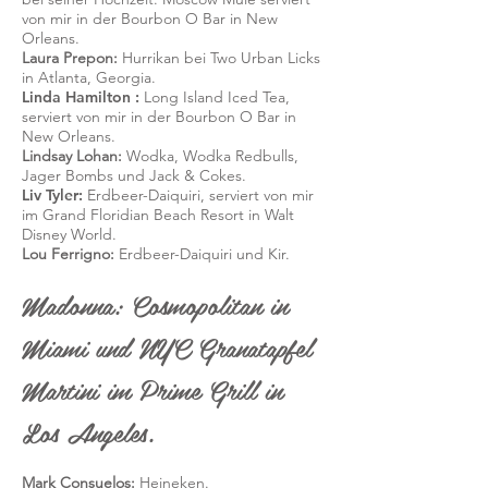
von mir in der Bourbon O Bar in New
Orleans.
Laura Prepon:
Hurrikan bei Two Urban Licks
in Atlanta, Georgia.
Linda Hamilton
:
Long Island Iced Tea,
serviert von mir in der Bourbon O Bar in
New Orleans.
Lindsay Lohan:
Wodka, Wodka Redbulls,
Jager Bombs und Jack & Cokes.
Liv Tyler:
Erdbeer-Daiquiri, serviert von mir
im Grand Floridian Beach Resort in Walt
Disney World.
Lou Ferrigno:
Erdbeer-Daiquiri und Kir.
Madonna: Cosmopolitan in
Miami und NYC Granatapfel
Martini im Prime Grill in
Los Angeles.
Mark Consuelos:
Heineken.