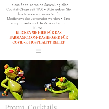
diese Seite ist meine Sammlung aller
Cocktail-Dinge seit 1980 • Bitte geben Sie
den Namen an, wenn Sie für
Medienzwecke verwendet werden • Eine
komprimierte mobile Version folgt in
Kürze
KLICKEN SIE HIER FÜR DAS
BARMAGIC.COM-DASHBOARD FÜR
COVID-19 HOSPITALITY RELIEF
Promi-Cocktails