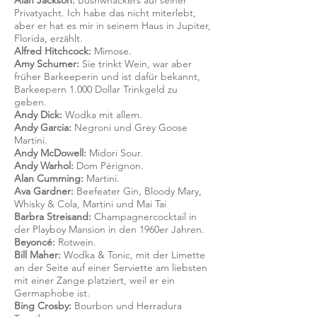
Alan Jackson:
Bushwhackers auf seiner
Privatyacht. Ich habe das nicht miterlebt,
aber er hat es mir in seinem Haus in Jupiter,
Florida, erzählt.
Alfred Hitchcock:
Mimose.
Amy Schumer:
Sie trinkt Wein, war aber
früher Barkeeperin und ist dafür bekannt,
Barkeepern 1.000 Dollar Trinkgeld zu
geben.
Andy Dick:
Wodka mit allem.
Andy Garcia:
Negroni und Grey Goose
Martini.
Andy McDowell:
Midori Sour.
Andy Warhol:
Dom Pérignon.
Alan Cumming:
Martini.
Ava Gardner:
Beefeater Gin, Bloody Mary,
Whisky & Cola, Martini und Mai Tai
Barbra Streisand:
Champagnercocktail in
der Playboy Mansion in den 1960er Jahren.
Beyoncé:
Rotwein.
Bill Maher:
Wodka & Tonic, mit der Limette
an der Seite auf einer Serviette am liebsten
mit einer Zange platziert, weil er ein
Germaphobe ist.
Bing Crosby:
Bourbon und Herradura