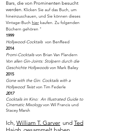
Bars, die von Prominenten besucht
werden.
Klicken Sie auf das Buch, um
hineinzuschauen, und Sie können dieses
Vintage-Buch
hier
kaufen. Zu folgenden
Büchern gehören "
1999
Hollywood-Cocktails
von BenReed
2014
Promi-Cocktails
von Brian Van Flandern
Von allen Gin-Joints: Stolpern durch die
Geschichte Hollywoods
von Mark Bailey
2015
Gone with the Gin: Cocktails with a
Hollywood Twist
von Tim Federle
2017
Cocktails im Kino:
An Illustrated Guide to
Cinematic Mixology
von Wil Francis und
Stacey Marsh
Ich,
William T. Garver
und
Ted
Haigh
gesammelt haben