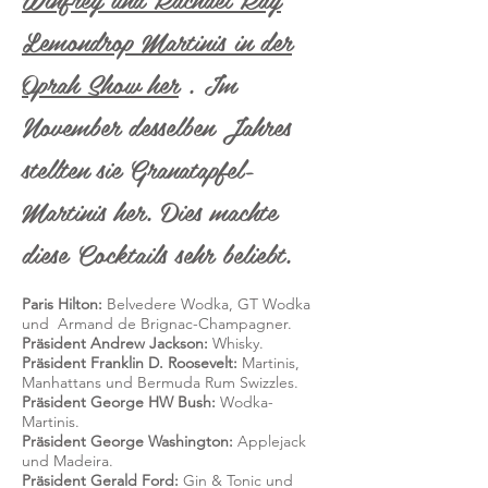
Lemondrop Martinis in der
Oprah Show her
. Im
November desselben Jahres
stellten sie Granatapfel-
Martinis her. Dies machte
diese Cocktails sehr beliebt.
Paris Hilton:
Belvedere Wodka, GT Wodka
und
Armand de Brignac-Champagner.
Präsident Andrew Jackson:
Whisky.
Präsident Franklin D. Roosevelt:
Martinis,
Manhattans und Bermuda Rum Swizzles.
Präsident George HW Bush:
Wodka-
Martinis.
Präsident George Washington:
Applejack
und Madeira.
Präsident Gerald Ford:
Gin & Tonic und