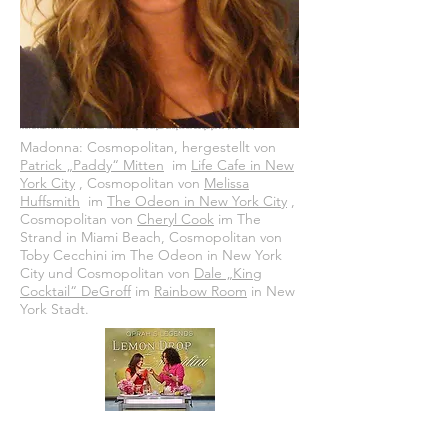
Foto von
Andres Useche
/
Creative Commons
Namensnennung – Weitergabe unter gleichen Bedingungen 2.0
(CC BY-NC 2.0)
Madonna: Cosmopolitan, hergestellt von
Patrick „Paddy“ Mitten
im
Life Cafe in New
York City
, Cosmopolitan von
Melissa
Huffsmith
im
The Odeon in New York City
,
Cosmopolitan von
Cheryl Cook
im The
Strand in Miami Beach, Cosmopolitan von
Toby Cecchini im The Odeon in New York
City und Cosmopolitan von
Dale „King
Cocktail“ DeGroff
im
Rainbow Room
in New
York Stadt.