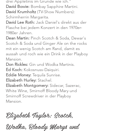
drei Appletinis im Grunde wie ich.“
David Bowie:
Bombay Sapphire Martini.
David Krumholtz
(TV-Show Numbers):
Schirmherrin Margarita.
David Lee Roth:
Jack Daniel's direkt aus der
Flasche bei jedem Konzert in den 1970er-
1980er Jahren.
Dean Martin:
Pinch Scotch & Soda, Dewar's
Scotch & Soda und Ginger Ale on the rocks
mit ein wenig Scotch am Rand, damit es
aussah und roch wie ein Drink in der Playboy
Mansion.
Don Rickles:
Gin und Wodka Martinis.
Ed Koch:
Kokosnuss-Daiquiri.
Eddie Money:
Tequila Sunrise.
Elizabeth Hurley:
Stachel.
Elizabeth Montgomery:
Sidecar, Sazerac,
White Wine, Smirnoff Bloody Mary und
Smirnoff Screwdriver in der Playboy
Mansion.
Elizabeth Taylor: Scotch,
Wodka, Bloody Marys und