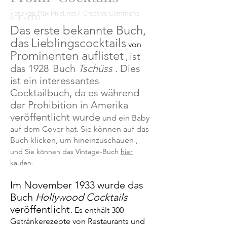
Foto von Max Pixel.net /
Creative Commons
Null – CC0
Das erste bekannte Buch,
das
Lieblingscocktails
von
Prominenten auflistet
ist
,
das 1928
Buch
Tschüss
. Dies
ist ein interessantes
Cocktailbuch, da es während
der Prohibition in Amerika
veröffentlicht wurde
und ein Baby
auf dem Cover hat. Sie können auf das
Buch klicken, um hineinzuschauen
,
und Sie können das Vintage-Buch
hier
kaufen.
Im November 1933 wurde das
Buch
Hollywood Cocktails
veröffentlicht.
Es enthält 300
Getränkerezepte von Restaurants und