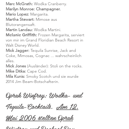
Marc McGrath:
Wodka Cranberry.
Marilyn Monroe: Champagner.
Mario Lopez:
Margarita.
Martha Stewart:
Mimose aus
Blutorangensaft.
Martin Landau:
Wodka Martini.
Melanie Griffith:
Frozen Margarita, serviert
von mir im Grand Floridian Beach Resort in
Walt Disney World.
Mick Jagger:
Tequila Sunrise, Jack and
Coke, Mimosas, Cognac ... wahrscheinlich
alles.
Mick Jones
(Ausländer): Stoli on the rocks.
Mike Ditka:
Cape Cod.
Mila Kunis:
Smoky Scotch und sie wurde
2014 Jim Beam-Botschafterin.
Oprah Winfrey: Wodka- und
Tequila-Cocktails.
Am 12.
Mai 2006 stellten Oprah
Winfrey und Rachael Ray