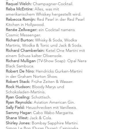
Raquel Welch:
Champagner-Cocktail.
Reba McEntire:
Alles, was mit
amerikanischem Whiskey hergestellt wird.
Rebecca Romijn:
Red Pearl in der Red Pearl
Kitchen in Hollywood.
Renée Zellweger:
ein Cocktail namens
Cosmic Messenger.
Richard Burton:
Whisky & Soda, Wodka
Martinis, Wodka & Tonic und Jack & Soda.
Richard Chamberlain:
Ketel One Martini mit
einem Schuss kalter Olivensole.
Richard Mulligan
(TV-Show Soap): Opal Nera
Black Sambuca.
Robert De Niro:
Hendricks Gurken-Martini
in der Graham Norton Show.
Robert Stack:
Frühe Zeiten & Wasser.
Rock Hudson:
Bloody Marys und
Schokoladen-Martinis.
Ryan Gosling:
Schottisch.
Ryan Reynolds:
Aviation American Gin.
Sally Field:
Heuschrecken mit Vanilleeis.
Sammy Hagar:
Cabo Wabo Margarita.
Shane West:
Jack & Cola.
Shirley Jones:
Bombay Sapphire Martini.
Simon Le Bon (Duran Duran): Caipiroska.