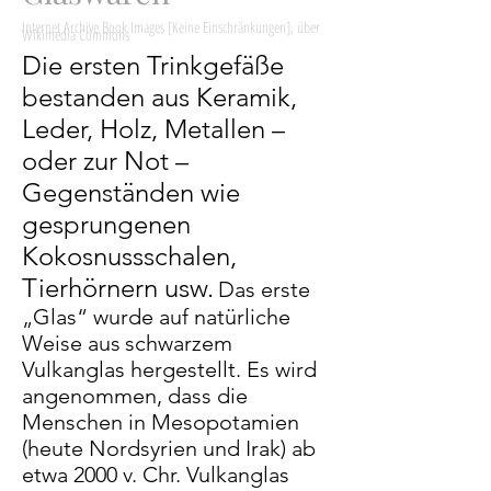
Internet Archive Book Images [Keine Einschränkungen], über
Wikimedia Commons
Die ersten Trinkgefäße
bestanden aus Keramik,
Leder, Holz, Metallen –
oder zur Not –
Gegenständen wie
gesprungenen
Kokosnussschalen,
Tierhörnern usw.
Das erste
„Glas“ wurde auf natürliche
Weise aus
schwarzem
Vulkanglas hergestellt. Es wird
angenommen, dass die
Menschen in Mesopotamien
(heute Nordsyrien und Irak) ab
etwa 2000 v. Chr. Vulkanglas