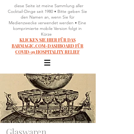
diese Seite ist meine Sammlung aller
Cocktail-Dinge seit 1980 • Bitte geben Sie
den Namen an, wenn Sie für
Medienzwecke verwendet werden • Eine
komprimierte mobile Version folgt in
Kürze
KLICKEN SIE HIER FÜR DAS
BARMAGIC.COM-DASHBOARD FÜR
COVID-19 HOSPITALITY RELIEF
Glaswaren