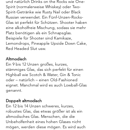
und natürlich Drinks on the Rocks wie One-
Spirit (normalerweise Whiskey) oder Two-
Spirit-Getränke wie Rusty Nail oder Black
Russian verwendet. Ein Fünf-Unzen-Rocks-
Glas ist perfekt für Schützen. Shooter haben
eine alkoholfreie Mischung, sodass sie mehr
Platz benötigen als ein Schnapsglas.
Beispiele für Shooter sind Kamikaze,
Lemondrops, Pineapple Upside Down Cake,
Red Headed Slut usw.
Altmodisch
Ein 9 bis 12 Unzen großes, kurzes,
stämmiges Glas, das sich perfekt für einen
Highball wie Scotch & Water, Gin & Tonic
oder – natürlich – einen Old-Fashioned
eignet. Manchmal wird es auch Lowball-Glas
genannt.
Doppelt altmodisch
Ein 12 bis 14 Unzen schweres, kurzes,
robustes Glas, das etwas größer ist als ein
altmodisches Glas. Menschen, die die
Unbeholfenheit eines hohen Glases nicht
mögen, werden diese mögen. Es wird auch