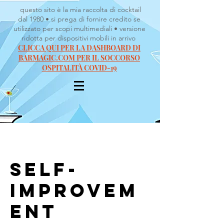
questo sito è la mia raccolta di cocktail
dal 1980 • si prega di fornire credito se
utilizzato per scopi multimediali • versione
ridotta per dispositivi mobili in arrivo
CLICCA QUI PER LA DASHBOARD DI
BARMAGIC.COM PER IL SOCCORSO
OSPITALITÀ COVID-19
Self-
Improvem
ent