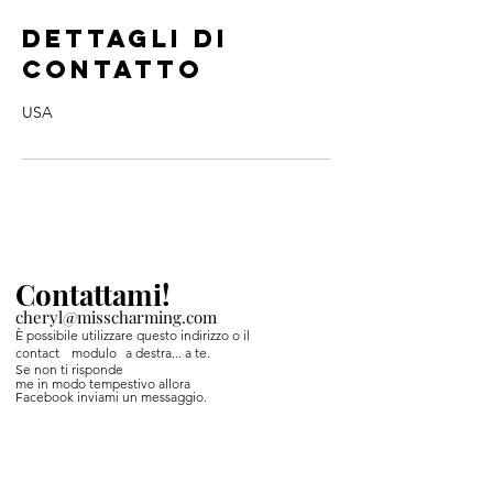
Dettagli di
contatto
USA
Contattami!
cheryl@misscharming.com
È possibile utilizzare questo indirizzo o il
contact
modulo
a destra... a te.
Se non ti risponde
me in modo tempestivo allora
Facebook inviami un messaggio.
If you use the
contact form to the right and
don't hear back from me in a timely manner,
then message me on Facebook or Instagram.