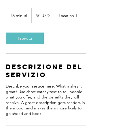
90
dollari
45 minuti
4
90 USD
Location 1
statunitensi
5
m
i
n
Prenota
u
t
i
Descrizione del
servizio
Describe your service here. What makes it
great? Use short catchy text to tell people
what you offer, and the benefits they will
receive. A great description gets readers in
the mood, and makes them more likely to
go ahead and book.