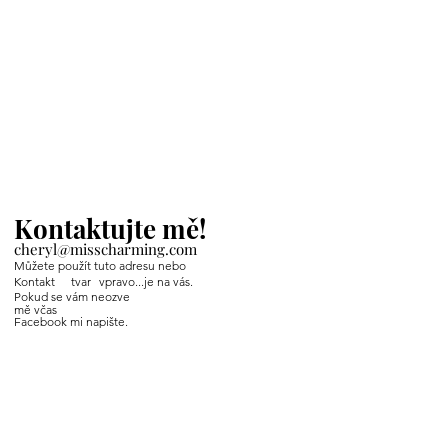
Kontaktujte mě!
cheryl@misscharming.com
Můžete použít tuto adresu nebo
Kontakt
tvar
vpravo...je na vás.
Pokud se vám neozve
mě včas
Facebook mi napište.
If you use the
contact form to the right and
don't hear back from me in a timely manner,
then message me on Facebook or Instagram.