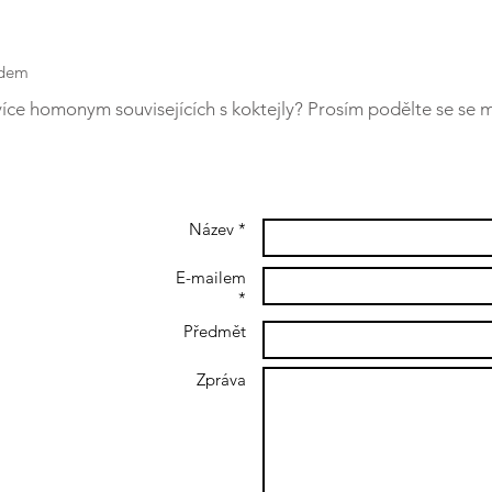
edem
více homonym souvisejících s koktejly? Prosím podělte se se 
Název *
E-mailem
*
Předmět
and don't hear
 message me on
Zpráva