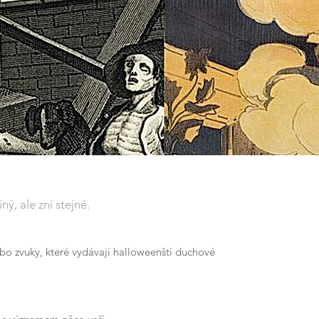
jiný,
ale zní stejně.
bo zvuky, které vydávají halloweenští duchové