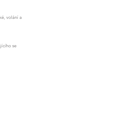
ké, volání a
ícího se