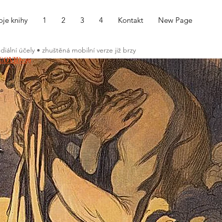
je knihy
1
2
3
4
Kontakt
New Page
ální účely • zhuštěná mobilní verze již brzy
COVID-19