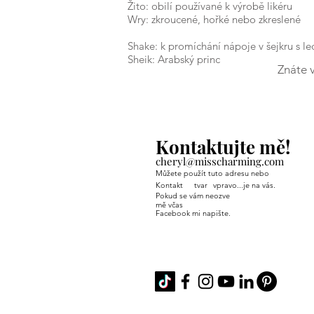
Žito: obilí používané k výrobě likéru
Wry: zkroucené, hořké nebo zkreslené
Shake: k promíchání nápoje v šejkru s l
Sheik: Arabský princ
Znáte 
Kontaktujte mě!
cheryl@misscharming.com
Můžete použít tuto adresu nebo
Kontakt
tvar
vpravo...je na vás.
Pokud se vám neozve
mě včas
Facebook mi napište.
If you use the
contact form to the right 
back from me in a timely manner, then
Facebook or Instagram.