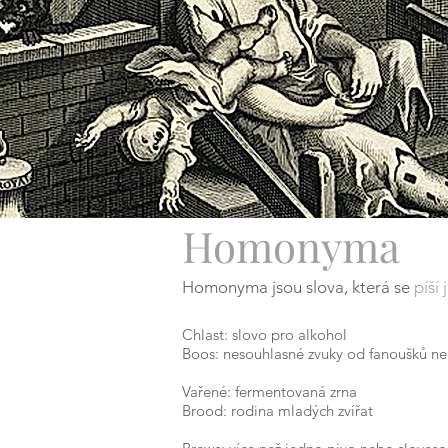
Homonyma
Homonyma jsou slova, která se
píší
Chlast: slovo pro alkohol
Boos: nesouhlasné zvuky od fanoušků ne
Vařené: fermentovaná zrna
Brood: rodina mladých zvířat