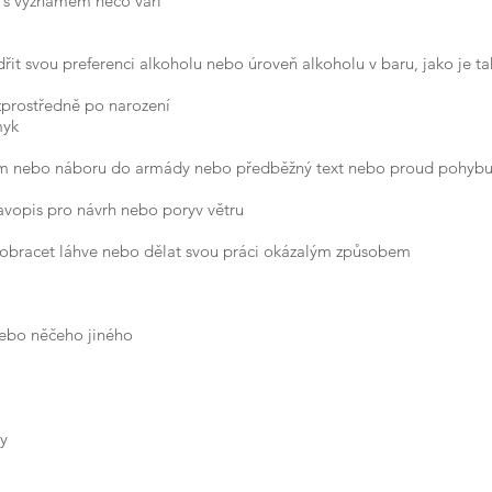
o s významem něco vaří
dřit svou preferenci alkoholu nebo úroveň alkoholu v baru, jako je ta
zprostředně po narození
myk
m nebo náboru do armády nebo předběžný text nebo proud pohybuj
avopis pro návrh nebo poryv větru
 obracet láhve nebo dělat svou práci okázalým způsobem
nebo něčeho jiného
ny