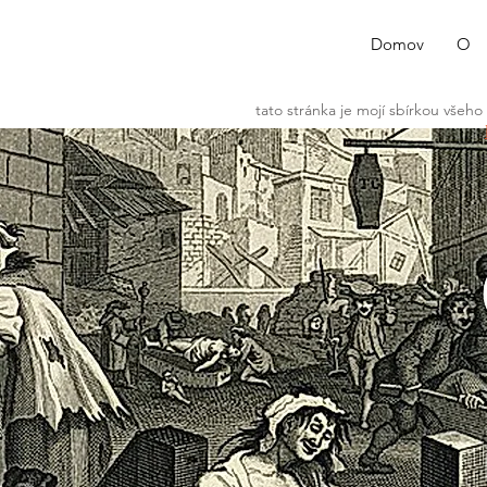
Domov
O
tato stránka je mojí sbírkou všeho