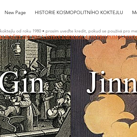
New Page
HISTORIE KOSMOPOLITNÍHO KOKTEJLU
Mo
 koktejlu od roku 1980 • prosím uveďte kredit, pokud se používá pro medi
KLIKNĚTE ZDE PRO NÁSTROJ BARMAGIC.COM PRO POMOCNOST 