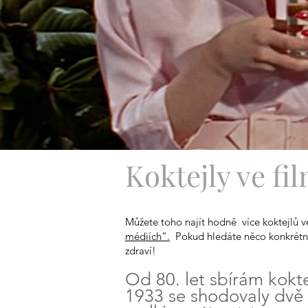
Koktejly ve fi
Můžete toho najít hodně
více koktejlů v
médiích“.
Pokud hledáte něco konkrétní
zdraví!
Od 80. let sbírám kokte
1933 se shodovaly dvě 