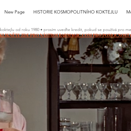
New Page
HISTORIE KOSMOPOLITNÍHO KOKTEJLU
Mo
 koktejlu od roku 1980 • prosím uveďte kredit, pokud se používá pro medi
KLIKNĚTE ZDE PRO NÁSTROJ BARMAGIC.COM PRO POMOCNOST 