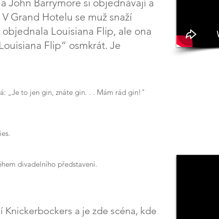
a John Barrymore si objednávají a
u. V Grand Hotelu se muž snaží
 objednala Louisiana Flip, ale ona
Louisiana Flip“ osmkrát. Je
á: „Je to jen gin, znáte gin. . . Mám rád gin!"
ies.
během divadelního představení.
jí Knickerbockers a je zde scéna, kde