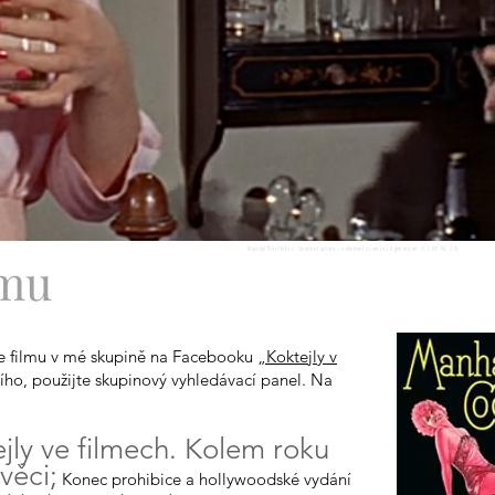
Klasický film Flickr / Uvedení autora – nekomerční verze 2.0 generické (CC BY-NC 2.0)
lmu
e
filmu
v mé skupině na Facebooku
„Koktejly v
ho, použijte skupinový vyhledávací panel. Na
jly ve filmech. Kolem roku
věci;
Konec prohibice a hollywoodské vydání