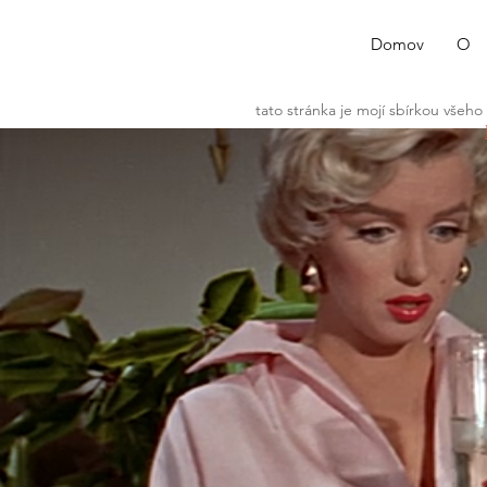
Domov
O
tato stránka je mojí sbírkou všeho