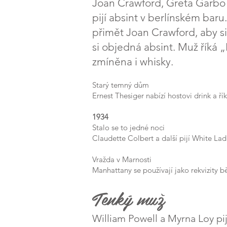
Joan Crawford, Greta Garbo 
pijí absint v berlínském bar
přimět Joan Crawford, aby si
si objedná absint. Muž říká „
zmíněna i whisky.
Starý temný dům
Ernest Thesiger nabízí hostovi drink a řík
1934
Stalo se to jedné noci
Claudette Colbert a další pijí White Lad
Vražda v Marnosti
Manhattany se používají jako rekvizity 
Tenký muž
William Powell a Myrna Loy pi