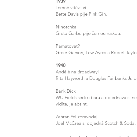
1939
Temné vítězství
Bette Davis pije Pink Gin.
Ninotchka
Greta Garbo pije černou ruskou.
Pamatovat?
Greer Garson, Lew Ayres a Robert Taylor 
1940
Andělé na Broadwayi
Rita Hayworth a Douglas Fairbanks Jr. p
Bank Dick
WC Fields sedí u baru a objednává si něko
vidíte, je absint.
Zahraniční zpravodaj
Joel McCrea si objedná Scotch & Soda.