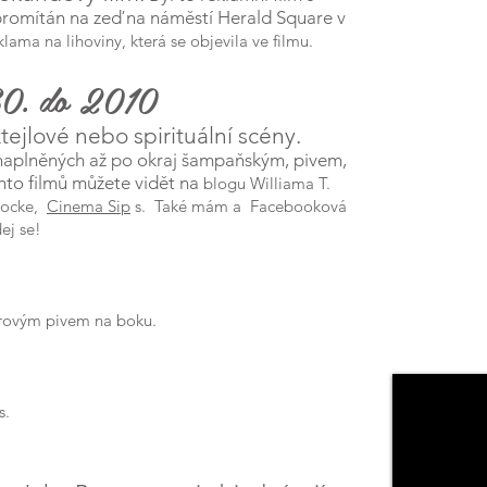
romítán na zeď na náměstí Herald Square v
klama na lihoviny, která se objevila ve filmu.
 30. do 2010
tejlové nebo spirituální scény.
 naplněných až po okraj šampaňským, pivem,
chto filmů můžete vidět na
blogu Williama T.
Locke,
Cinema Sip
s.
Také mám a
Facebooková
dej se!
orovým pivem na boku.
s.