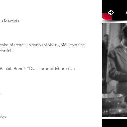
 Martinis.
m také představil slavnou vložku: „Měli byste se
artini.“
 Beulah Bondi: "Dva staromódní pro dva
.
sky.