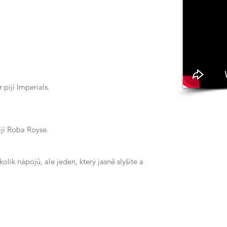
pijí Imperials.
ijí Roba Royse.
lik nápojů, ale jeden, který jasně slyšíte a