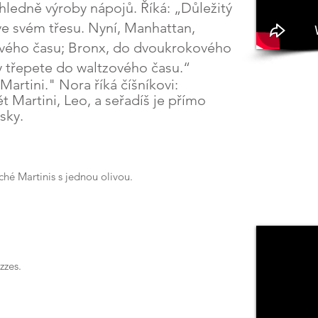
ledně výroby nápojů. Říká: „Důležitý
ve svém třesu. Nyní, Manhattan,
ového času; Bronx, do dvoukrokového
dy třepete do waltzového času.“
Martini." Nora říká číšníkovi:
t Martini, Leo, a seřadíš je přímo
sky.
ché Martinis s jednou olivou.
zzes.