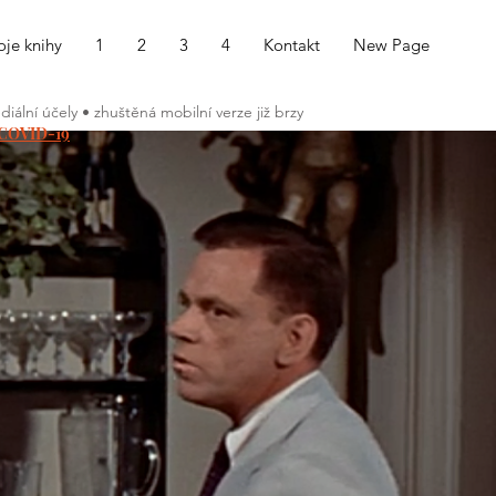
je knihy
1
2
3
4
Kontakt
New Page
ální účely • zhuštěná mobilní verze již brzy
COVID-19