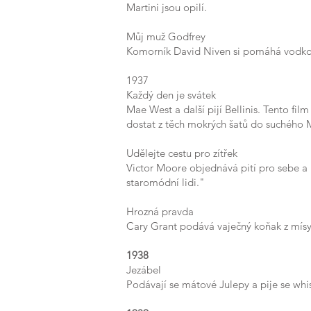
Martini jsou opilí.
Můj muž Godfrey
Komorník David Niven si pomáhá vodkou
1937
Každý den je svátek
Mae West a další pijí Bellinis. Tento fil
dostat z těch mokrých šatů do suchého M
Udělejte cestu pro zítřek
Victor Moore objednává pití pro sebe a
staromódní lidi."
Hrozná pravda
Cary Grant podává vaječný koňak z mísy
1938
Jezábel
Podávají se mátové Julepy a pije se whi