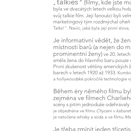
talkies
“ (filmy, kde jste m
„
byla ve dvacátých letech velkou hv
svůj talkie film.
Její fanoušci byli velm
marketingový tým rozdmýchal oheň t
Talks!“. Navíc, jaká byla její první slova
Je informativní vědět, že že
místnosti barů (a nejen do
prominentní ženy)
ve 20. letec
směla žena do hlavního baru pouze 
První zkušenost většiny amerických ž
barech v letech 1920 až 1933.
Kombina
a hollywoodské pokročilé technologie vyt
Během éry němého filmu by
zejména ve filmech Charlieh
scény s pitím jednoduše odehrávaly v
je objednána ve filmu
Chyceni v kabaret
je natočena whisky a soda a ve filmu
Ma
Je třeba zmínit jeden třiceti