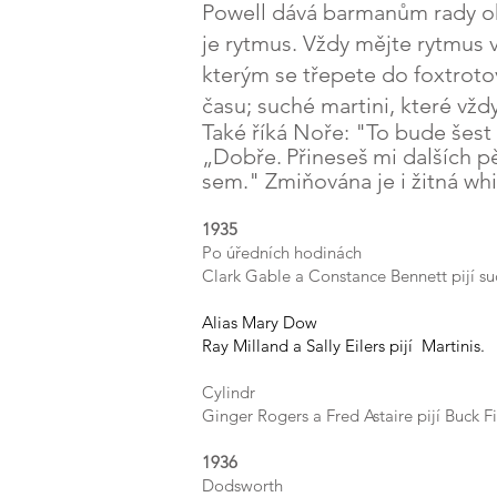
Powell dává barmanům rady oh
je rytmus. Vždy mějte rytmus 
kterým se třepete do foxtrot
času; suché martini, které vž
Také říká Noře: "To bude šest 
„Dobře.
Přineseš
mi dalších pě
sem." Zmiňována je i žitná whi
1935
Po úředních hodinách
Clark Gable a Constance Bennett pijí su
Alias Mary Dow
Ray Milland a Sally Eilers pijí Martinis.
Cylindr
Ginger Rogers a Fred Astaire pijí Buck Fi
1936
Dodsworth