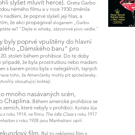
ohli slyšet mluvit herce).
Greta Garbo
ězdou němého filmu a v roce 1930 změnila
i nadšeni, že poprvé slyšeli její hlas, a
ím, že akci propagoval
sloganem „Garbo
, ptáte se? "Dejte si whisky, zázvorové pivo vedle."
ny byly poprvé vpuštěny do hlavní
 malého „Dámského baru“ pro
h 20. století během prohibice. Do té doby
v případě, že byla prostitutkou nebo madam.
en s barem proto byla v nelegálních, tajných
ce toho, že Američanky mohly pít společensky,
vořily okouzlující koktejl.
lo mnoho nasávaných scén,
o Chaplina.
Během americké prohibice se
 zemích, které nebyly v prohibici.
Koňská šíje
u
z roku 1914, ve filmu
The Idle Class
z roku 1917
nhattan
z roku 1928 jsou Manhattani opilí.
sekundový film.
Byl to reklamní film s