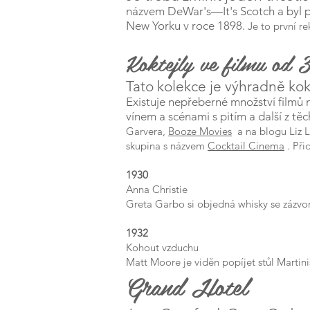
názvem DeWar's—It's Scotch a byl p
New Yorku v roce 1898.
Je to první re
Koktejly ve filmu od
Tato kolekce je výhradně kok
Existuje nepřeberné množství filmů
vínem a scénami s pitím a další z tě
Garvera,
Booze Movies
a na blogu Liz 
skupina s názvem
Cocktail Cinema
. Při
1930
Anna Christie
Greta Garbo si objedná whisky se zázv
1932
Kohout vzduchu
Matt Moore je viděn popíjet stůl Martini
Grand Hotel