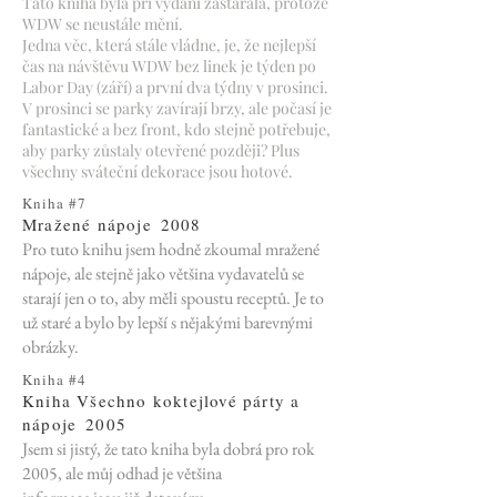
Tato kniha byla při vydání zastaralá, protože
WDW se neustále mění.
Jedna věc, která stále vládne, je, že nejlepší
čas na návštěvu WDW bez linek je týden po
Labor Day (září) a první dva týdny v prosinci.
V prosinci se parky zavírají brzy, ale počasí je
fantastické a bez front, kdo stejně potřebuje,
aby parky zůstaly otevřené později? Plus
všechny sváteční dekorace
jsou hotové.
Kniha #7
Mražené nápoje
2008
Pro tuto knihu jsem hodně zkoumal mražené
nápoje, ale stejně jako většina vydavatelů se
starají jen o to, aby měli spoustu receptů. Je to
už staré a bylo by lepší s nějakými barevnými
obrázky.
Kniha #4
Kniha Všechno koktejlové párty a
nápoje
2005
Jsem si jistý, že tato kniha byla dobrá pro rok
2005, ale můj odhad je většina