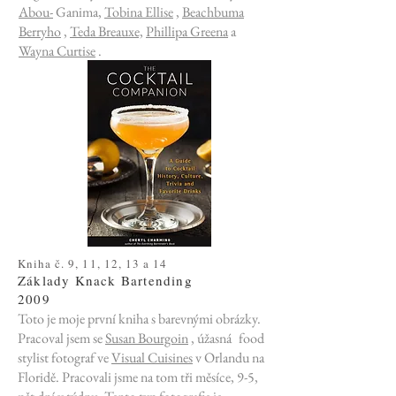
Abou-
Ganima,
Tobina Ellise
,
Beachbuma
Berryho
,
Teda Breauxe,
Phillipa Greena
a
Wayna Curtise
.
Kniha č. 9, 11, 12, 13 a 14
Základy Knack Bartending
2009
Toto je moje první kniha s barevnými obrázky.
Pracoval jsem se
Susan Bourgoin
, úžasná
food
stylist fotograf ve
Visual Cuisines
v Orlandu na
Floridě. Pracovali jsme na tom tři měsíce, 9-5,