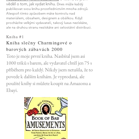
věděl o tom, jak vydat knihu.
Dnes může každý
publikovat svou knihu prostřednictvím mnoha zdrojů.
Alespoň tímto způsobem máte kontrolu nad
materiálem, obsahem, designem a obálkou. Když
procházíte velkými vydavateli, takový luxus nezískáte,
ale na druhou stranu nezískáte ani celostátní distribuci.
Kniha #1
Kniha slečny Charmingové o
barových zábavách 2000
Toto je moje první kniha. Nasbíral jsem asi
1000 triků s barem, ale vydavatel chtěl jen 75 s
příběhem pro každý. Nikdy jsem netušila, že to
povede k dalším knihám. Je vyprodaná, ale
použité knihy si můžete koupit na Amazonu a
Ebayi.