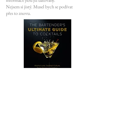
informace jsou již datovány.
Nejsem si jistý. Musel bych se podívat
přes to znovu.
Book #17
The Bartender's Ultimate Guide to
Cocktails: A Guide to Cocktail
History, Culture, Trivia and Favorite
Drinks
2022
The publisher took book #16, cut ten