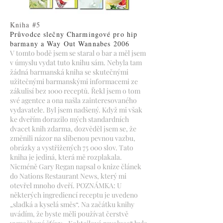
Kniha #5
Průvodce slečny Charmingové pro hip
barmany a Way Out Wannabes
2006
V tomto bodě jsem se staral o bar a měl jsem
v úmyslu vydat tuto knihu sám. Nebyla tam
žádná barmanská kniha se skutečnými
užitečnými barmanskými informacemi ze
zákulisí bez 1000 receptů. Řekl jsem o tom
své agentce a ona našla zainteresovaného
vydavatele. Byl jsem nadšený. Když mi však
ke dveřím dorazilo mých standardních
dvacet knih zdarma, dozvěděl jsem se, že
změnili názor na slíbenou pevnou vazbu,
obrázky a vystřižených 75 000 slov. Tato
kniha je jediná, která mě rozplakala.
Nicméně Gary Regan napsal o knize článek
do Nations Restaurant News, který mi
otevřel mnoho dveří. POZNÁMKA: U
některých ingrediencí receptu je uvedeno
„sladká a kyselá směs“. Na začátku knihy
uvádím, že byste měli používat čerstvě