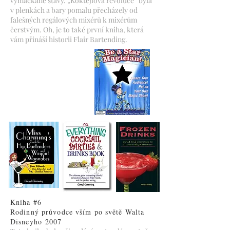
vymačkané šťávy. „Koktejlová revoluce“ byla
v plenkách a bary pomalu přecházely od
falešných regálových mixérů k mixérům
čerstvým. Oh, je to také první kniha, která
vám přináší historii Flair Bartending.
Kniha #6
Rodinný průvodce vším po světě Walta
Disneyho
2007