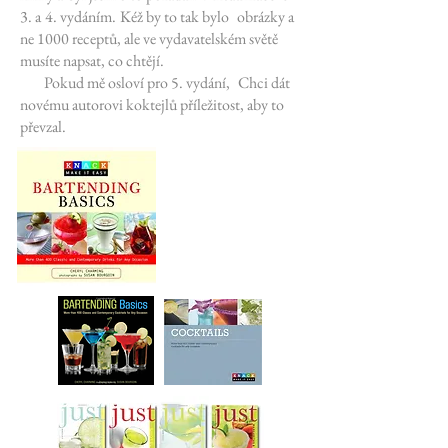
3. a
4. vydáním.
Kéž by to tak bylo
obrázky a
ne 1000 receptů, ale ve vydavatelském světě
musíte napsat, co chtějí.
Pokud mě osloví pro 5. vydání,
Chci dát
novému autorovi koktejlů příležitost, aby to
převzal.