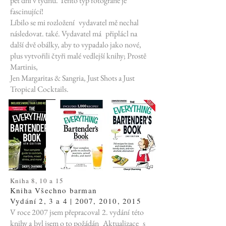
pět dní v týdnu. Tento typ fotografie je
fascinující!
Líbilo se mi rozložení
vydavatel mě nechal
následovat. také. Vydavatel má
připlácl na
další dvě obálky, aby to vypadalo jako nové,
plus vytvořili čtyři malé vedlejší knihy; Prostě
Martinis,
Jen Margaritas & Sangria, Just Shots a Just
Tropical Cocktails.
Kniha 8, 10 a 15
Kniha Všechno barman
Vydání 2, 3 a 4 | 2007, 2010, 2015
V roce 2007 jsem přepracoval
2. vydání
této
knihy a
byl jsem o to požádán
Aktualizace
s