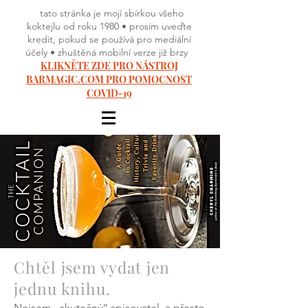
tato stránka je mojí sbírkou všeho
koktejlu od roku 1980 • prosím uveďte
kredit, pokud se používá pro mediální
účely • zhuštěná mobilní verze již brzy
KLIKNĚTE ZDE PRO NÁSTROJ
BARMAGIC.COM PRO POMOCNOST
COVID-19
Chtěl jsem vydat jen
jednu knihu.
Nejsem „skutečný“ spisovatel, a přesto