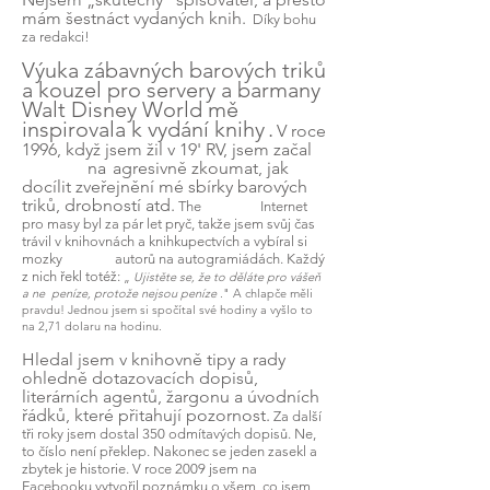
mám šestnáct vydaných knih.
Díky bohu
za redakci!
Výuka zábavných barových triků
a kouzel pro servery a barmany
Walt Disney World mě
inspirovala k vydání knihy
.
V roce
1996, když jsem žil v 19' RV, jsem začal
na
agresivně zkoumat, jak
docílit zveřejnění mé sbírky barových
triků, drobností atd.
The
Internet
pro masy byl za pár let pryč, takže jsem svůj čas
trávil v knihovnách a knihkupectvích a vybíral si
mozky
autorů na autogramiádách. Každý
z nich řekl totéž:
„
Ujistěte se, že to děláte pro vášeň
a ne
peníze, protože nejsou peníze
." A chlapče měli
pravdu! Jednou jsem si spočítal své hodiny a vyšlo to
na 2,71 dolaru na hodinu.
Hledal jsem v knihovně tipy a rady
ohledně dotazovacích dopisů,
literárních agentů, žargonu a úvodních
řádků, které přitahují pozornost.
Za další
tři roky jsem dostal 350 odmítavých dopisů. Ne,
to číslo není překlep. Nakonec se jeden zasekl a
zbytek je historie. V roce 2009 jsem na
Facebooku vytvořil poznámku
o všem, co jsem