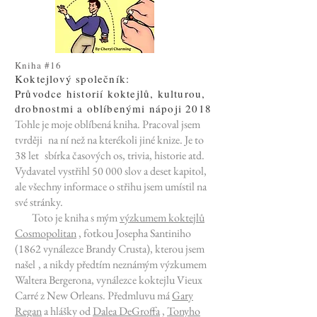
Kniha #16
Koktejlový společník:
Průvodce historií koktejlů, kulturou,
drobnostmi a oblíbenými nápoji 2018
Tohle je moje oblíbená kniha. Pracoval jsem
tvrději
na ní než na kterékoli jiné knize. Je to
38 let
sbírka časových os, trivia, historie atd.
Vydavatel vystřihl 50 000 slov a deset kapitol,
ale všechny informace o střihu jsem umístil na
své stránky.
Toto je kniha s mým
výzkumem koktejlů
Cosmopolitan
, fotkou Josepha Santiniho
(1862 vynálezce Brandy Crusta), kterou jsem
našel
, a nikdy předtím neznámým výzkumem
Waltera Bergerona, vynálezce koktejlu Vieux
Carré z New Orleans. Předmluvu má
Gary
Regan
a hlášky od
Dalea DeGroffa
,
Tonyho