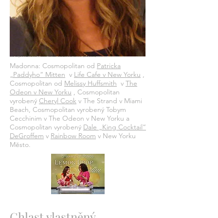
Autor fotografie
Andres Useche
/
Creative Commons
Attribution-Share Alike 2.0
(CC BY-NC 2.0)
Madonna: Cosmopolitan od
Patricka
„Paddyho“ Mitten
v
Life Cafe v New Yorku
,
Cosmopolitan od
Melissy Huffsmith
v
The
Odeon v New Yorku
, Cosmopolitan
vyrobený
Cheryl Cook
v The Strand v Miami
Beach, Cosmopolitan vyrobený Tobym
Cecchinim v The Odeon v New Yorku a
Cosmopolitan vyrobený
Dale „King Cocktail“
DeGroffem
v
Rainbow Room
v New Yorku
Město.
Chlast vlastněný