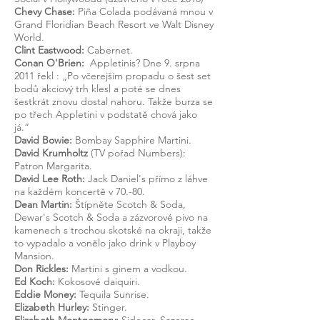
Chevy Chase:
Piña Colada podávaná mnou v
Grand Floridian Beach Resort ve Walt Disney
World.
Clint Eastwood:
Cabernet.
Conan O'Brien:
Appletinis? Dne 9. srpna
2011
řekl
: „Po včerejším propadu o šest set
bodů akciový trh klesl a poté se dnes
šestkrát znovu dostal nahoru. Takže burza se
po třech Appletini v podstatě chová jako
já.“
David Bowie:
Bombay Sapphire Martini.
David Krumholtz
(TV pořad Numbers):
Patron Margarita.
David Lee Roth:
Jack Daniel's přímo z láhve
na každém koncertě v 70.-80.
Dean Martin:
Štípněte Scotch & Soda,
Dewar's Scotch & Soda a zázvorové pivo na
kamenech s trochou skotské na okraji, takže
to vypadalo a vonělo jako drink v Playboy
Mansion.
Don Rickles:
Martini s ginem a vodkou.
Ed Koch:
Kokosové daiquiri.
Eddie Money:
Tequila Sunrise.
Elizabeth Hurley:
Stinger.