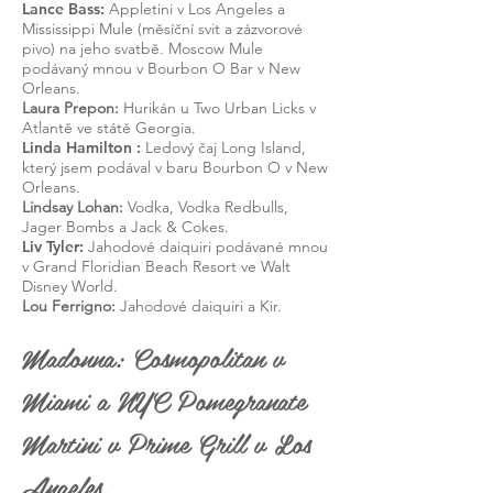
Lance Bass:
Appletini v Los Angeles a
Mississippi Mule (měsíční svit a zázvorové
pivo) na jeho svatbě. Moscow Mule
podávaný mnou v Bourbon O Bar v New
Orleans.
Laura Prepon:
Hurikán u Two Urban Licks v
Atlantě ve státě Georgia.
Linda Hamilton
:
Ledový čaj Long Island,
který jsem podával v baru Bourbon O v New
Orleans.
Lindsay Lohan:
Vodka, Vodka Redbulls,
Jager Bombs a Jack & Cokes.
Liv Tyler:
Jahodové daiquiri podávané mnou
v Grand Floridian Beach Resort ve Walt
Disney World.
Lou Ferrigno:
Jahodové daiquiri a Kir.
Madonna: Cosmopolitan v
Miami a NYC Pomegranate
Martini v Prime Grill v Los
Angeles.