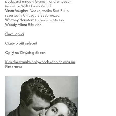
podávaná mnou v Grand Floridian Beach
Resort ve Walt Disney World.
Vince Vaughn:
Vodka, vodka Red Bull v
rezervaci v Chicagu a Seabreezes.
Whitney Houston:
Belvedere Martini.
Woody Allen:
Bílé víno.
Slavní opilci
Citáty o pití celebrit
Opilý na Zlatých glóbech
Klasická stránka hollywoodského chlastu na
Pinterestu