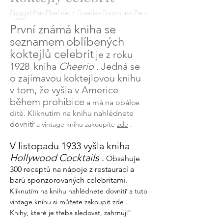
Foto od Max Pixel.net /
Creative Commons Zero
– CC0
První známá kniha se
seznamem
oblíbených
koktejlů celebrit
je z roku
1928
kniha
Cheerio
. Jedná se
o zajímavou koktejlovou knihu
v tom, že vyšla v Americe
během prohibice
a má na obálce
dítě. Kliknutím na knihu nahlédnete
dovnitř
a vintage knihu zakoupíte
zde
.
V listopadu 1933 vyšla kniha
Hollywood Cocktails
.
Obsahuje
300 receptů na nápoje z restaurací a
barů sponzorovaných celebritami.
Kliknutím na knihu nahlédnete dovnitř a tuto
vintage knihu si můžete zakoupit
zde
.
Knihy, které je třeba sledovat, zahrnují"