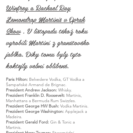
Winfrey a Rachael Ray
Lemondrop Martinis v Oprah
Show
. V listopadu téhož roku
vyrobili Martini z granátového
jablka. Díky tomu byly tyto
koktejly velmi oblíbené.
Paris Hilton:
Belvedere Vodka, GT Vodka a
Šampaňské Armand de Brignac.
President Andrew Jackson:
Whisky.
Prezident Franklin D. Roosevelt:
Martinis,
Manhattans a Bermuda Rum Swizzles.
Prezident George HW Bush:
Vodka Martinis.
Prezident George Washington:
Applejack a
Madeira.
Prezident Gerald Ford:
Gin & Tonic a
Martinis.
Prezident Harry Truman:
Staromódní.