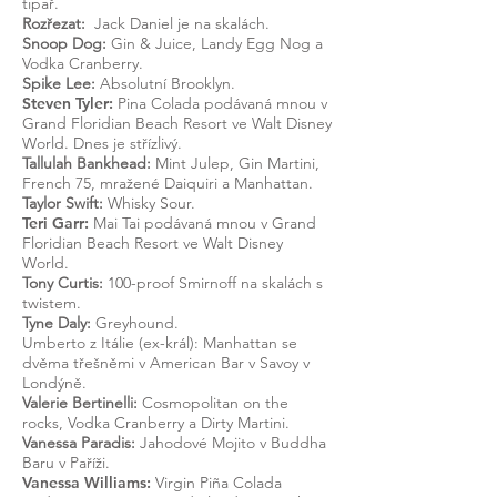
tipař.
Rozřezat:
Jack Daniel je na skalách.
Snoop Dog:
Gin & Juice, Landy Egg Nog a
Vodka Cranberry.
Spike Lee:
Absolutní Brooklyn.
Steven Tyler:
Pina Colada podávaná mnou v
Grand Floridian Beach Resort ve Walt Disney
World. Dnes je střízlivý.
Tallulah Bankhead:
Mint Julep, Gin Martini,
French 75, mražené Daiquiri a Manhattan.
Taylor Swift:
Whisky Sour.
Teri Garr:
Mai Tai podávaná mnou v Grand
Floridian Beach Resort ve Walt Disney
World.
Tony Curtis:
100-proof Smirnoff na skalách s
twistem.
Tyne Daly:
Greyhound.
Umberto z Itálie (ex-král): Manhattan se
dvěma třešněmi v American Bar v Savoy v
Londýně.
Valerie Bertinelli:
Cosmopolitan on the
rocks, Vodka Cranberry a Dirty Martini.
Vanessa Paradis:
Jahodové Mojito v Buddha
Baru v Paříži.
Vanessa Williams:
Virgin Piña Colada