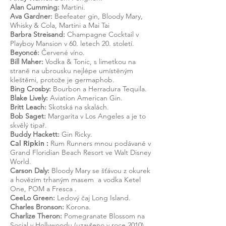
Alan Cumming:
Martini.
Ava Gardner:
Beefeater gin, Bloody Mary,
Whisky & Cola, Martini a Mai Tai
Barbra Streisand:
Champagne Cocktail v
Playboy Mansion v 60. letech 20. století.
Beyoncé:
Červené víno.
Bill Maher:
Vodka & Tonic, s limetkou na
straně na ubrousku nejlépe umístěným
kleštěmi, protože je germaphob.
Bing Crosby:
Bourbon a Herradura Tequila.
Blake Lively:
Aviation American Gin.
Britt Leach:
Skotská na skalách.
Bob Saget:
Margarita v Los Angeles a je to
skvělý tipař.
Buddy Hackett:
Gin Ricky.
Cal
Ripkin
:
Rum Runners mnou podávané v
Grand Floridian Beach Resort ve Walt Disney
World.
Carson Daly:
Bloody Mary se šťávou z okurek
a hovězím trhaným masem
a
vodka Ketel
One, POM a Fresca
.
CeeLo Green:
Ledový čaj Long Island.
Charles Bronson:
Korona.
Charlize Theron:
Pomegranate Blossom na
Social v Hollywoodu (uzavřeno v roce 2010)