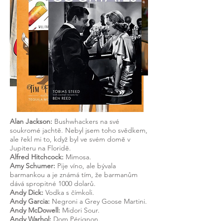
Alan Jackson:
Bushwhackers na své
soukromé jachtě. Nebyl jsem toho svědkem,
ale řekl mi to, když byl ve svém domě v
Jupiteru na Floridě.
Alfred Hitchcock:
Mimosa.
Amy Schumer:
Pije víno, ale bývala
barmankou a je známá tím, že barmanům
dává spropitné 1000 dolarů.
Andy Dick:
Vodka s čímkoli.
Andy Garcia:
Negroni a Grey Goose Martini.
Andy McDowell:
Midori Sour.
Andy Warhol:
Dom Pérignon.