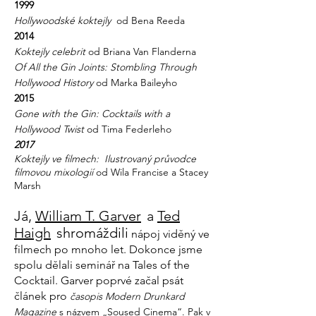
1999
Hollywoodské koktejly
od Bena Reeda
2014
Koktejly celebrit
od Briana Van Flanderna
Of All the Gin Joints: Stombling Through
Hollywood History
od Marka Baileyho
2015
Gone with the Gin: Cocktails with a
Hollywood Twist
od Tima Federleho
2017
Koktejly ve filmech:
Ilustrovaný průvodce
filmovou mixologií
od Wila Francise a Stacey
Marsh
Já,
William T. Garver
a
Ted
Haigh
shromáždili
nápoj viděný ve
filmech
po mnoho let. Dokonce jsme
spolu dělali seminář na Tales of the
Cocktail. Garver poprvé začal psát
článek pro
časopis Modern Drunkard
Magazine
s názvem „Soused Cinema“. Pak v