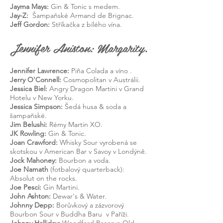
Jayma Mays:
Gin & Tonic s medem.
Jay-Z:
Šampaňské Armand de Brignac.
Jeff Gordon:
Stříkačka z bílého vína.
Jennifer Aniston: Margarity.
Jennifer Lawrence:
Piña Colada a víno
.
Jerry O'Connell:
Cosmopolitan v Austrálii.
Jessica Biel:
Angry Dragon Martini v Grand
Hotelu v New Yorku.
Jessica Simpson:
Šedá husa & soda a
šampaňské.
Jim Belushi:
Rémy Martin XO.
JK Rowling:
Gin & Tonic.
Joan Crawford:
Whisky Sour vyrobená se
skotskou v American Bar v Savoy v Londýně.
Jock Mahoney:
Bourbon a voda.
Joe Namath
(fotbalový quarterback):
Absolut on the rocks.
Joe Pesci:
Gin Martini.
John Ashton:
Dewar's & Water.
Johnny Depp:
Borůvkový a zázvorový
Bourbon Sour v
Buddha Baru
v Paříži.