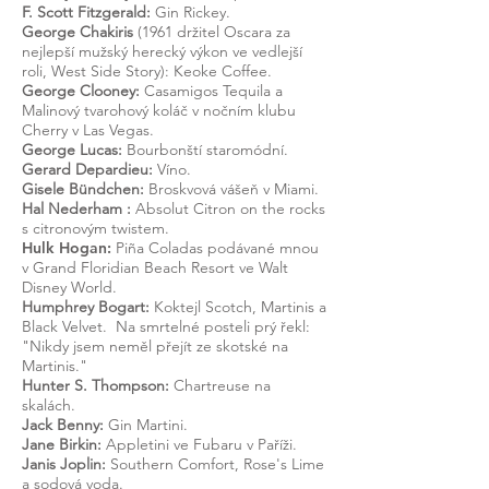
F. Scott Fitzgerald:
Gin Rickey.
George Chakiris
(1961 držitel Oscara za
nejlepší mužský herecký výkon ve vedlejší
roli, West Side Story): Keoke Coffee.
George Clooney:
Casamigos Tequila a
Malinový tvarohový koláč v nočním klubu
Cherry v Las Vegas.
George Lucas:
Bourbonští staromódní.
Gerard Depardieu:
Víno.
Gisele Bündchen:
Broskvová vášeň v Miami.
Hal
Nederham
:
Absolut Citron on the rocks
s citronovým twistem.
Hulk Hogan:
Piña Coladas podávané mnou
v Grand Floridian Beach Resort ve Walt
Disney World.
Humphrey Bogart:
Koktejl Scotch, Martinis a
Black Velvet.
Na smrtelné posteli prý řekl:
"Nikdy jsem neměl přejít ze skotské na
Martinis."
Hunter S. Thompson:
Chartreuse na
skalách.
Jack Benny:
Gin Martini.
Jane Birkin:
Appletini ve Fubaru v Paříži.
Janis Joplin:
Southern Comfort, Rose's Lime
a sodová voda.