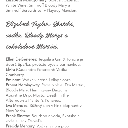
Elizabeth Montgomery:
Sidecar, Sazerac,
White Wine, Smirnoff Bloody Mary a
Smirnoff Screwdriver v Playboy Mansion.
Elizabeth Taylor: Skotská,
vodka, Bloody Marys a
čokoládové Martini.
Ellen DeGeneres:
Tequila a Gin & Tonic a je
dobrá tipařka, protože bývala barmankou.
Elvira
(Cassandra Peterson): Vodka
Cranberry.
Eminem:
Vodka v aréně Lollapalooza.
Ernest Hemingway:
Papa Noble, Dry Martini,
Bloody Mary, Hemingway Daiquiris,
Absinthe Drip, Mojito, Death in the
Afternoon a Planter's Punches.
Eva Mendes:
Růžový slon v Pink Elephant v
New Yorku.
Frank Sinatra:
Bourbon a voda, Skotsko a
voda a Jack Daniel's.
Freddy Mercury:
Vodka, víno a pivo.