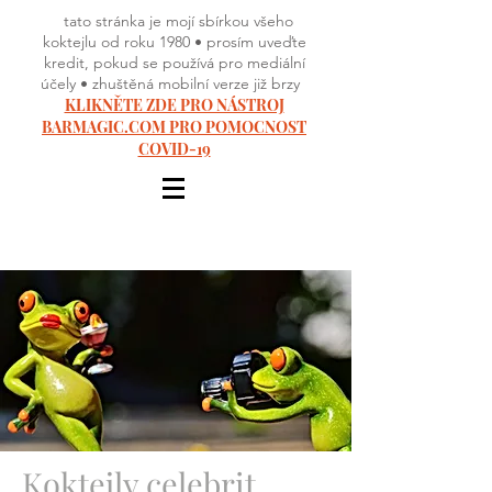
tato stránka je mojí sbírkou všeho
koktejlu od roku 1980 • prosím uveďte
kredit, pokud se používá pro mediální
účely • zhuštěná mobilní verze již brzy
KLIKNĚTE ZDE PRO NÁSTROJ
BARMAGIC.COM PRO POMOCNOST
COVID-19
Koktejly celebrit