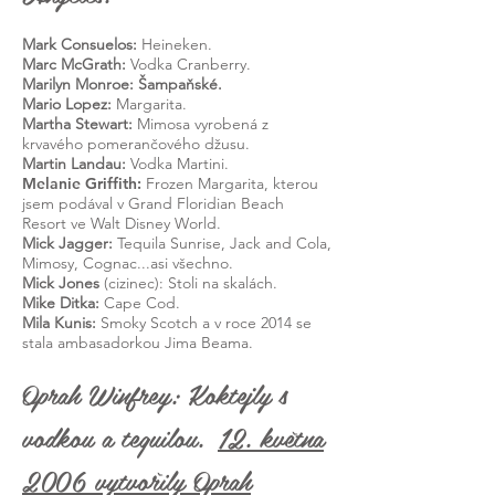
Mark Consuelos:
Heineken.
Marc McGrath:
Vodka Cranberry.
Marilyn Monroe: Šampaňské.
Mario Lopez:
Margarita.
Martha Stewart:
Mimosa vyrobená z
krvavého pomerančového džusu.
Martin Landau:
Vodka Martini.
Melanie Griffith:
Frozen Margarita, kterou
jsem podával v Grand Floridian Beach
Resort ve Walt Disney World.
Mick Jagger:
Tequila Sunrise, Jack and Cola,
Mimosy, Cognac...asi všechno.
Mick Jones
(cizinec): Stoli na skalách.
Mike Ditka:
Cape Cod.
Mila Kunis:
Smoky Scotch a v roce 2014 se
stala ambasadorkou Jima Beama.
Oprah Winfrey: Koktejly s
vodkou a tequilou.
12. května
2006 vytvořily Oprah