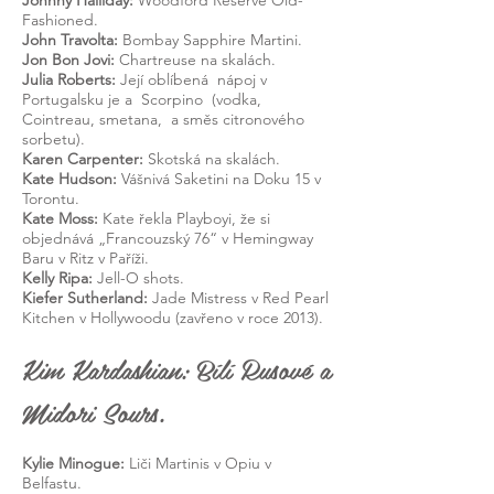
Johnny Halliday:
Woodford Reserve Old-
Fashioned.
John Travolta:
Bombay Sapphire Martini.
Jon Bon Jovi:
Chartreuse na skalách.
Julia Roberts:
Její
oblíbená
nápoj v
Portugalsku je a
Scorpino
(vodka,
Cointreau, smetana,
a směs citronového
sorbetu).
Karen Carpenter:
Skotská na skalách.
Kate Hudson:
Vášnivá Saketini na Doku 15 v
Torontu.
Kate Moss:
Kate řekla Playboyi, že si
objednává „Francouzský 76“ v Hemingway
Baru v Ritz v Paříži.
Kelly Ripa:
Jell-O shots.
Kiefer Sutherland:
Jade Mistress v Red Pearl
Kitchen v Hollywoodu (zavřeno v roce 2013).
Kim Kardashian: Bílí Rusové a
Midori Sours.
Kylie Minogue:
Liči Martinis v Opiu v
Belfastu.