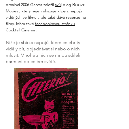
Booze
prosinci 2006 Garver založil
svůj
blog
Movies
, který nejen ukazuje klipy z nápojů
.
viděných ve
filmu
ale také dává recenze na
filmy. Mám také
facebookovou stránku
Cocktail Cinema
.
Níže je sbírka nápojů, které celebrity
viděly pít, objednávat si nebo o nich
mluvit. Mnohé z nich se mnou sdíleli
barmani po celém světě.