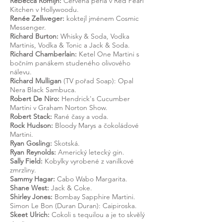
Rebecca Romijn:
Červená perla v Red Pearl
Kitchen v Hollywoodu.
Renée Zellweger:
koktejl jménem Cosmic
Messenger.
Richard Burton:
Whisky & Soda, Vodka
Martinis, Vodka & Tonic a Jack & Soda.
Richard Chamberlain:
Ketel One Martini s
bočním panákem studeného olivového
nálevu.
Richard Mulligan
(TV pořad Soap): Opal
Nera Black Sambuca.
Robert De Niro:
Hendrick's Cucumber
Martini v Graham Norton Show.
Robert Stack:
Rané časy a voda.
Rock Hudson:
Bloody Marys a čokoládové
Martini.
Ryan Gosling:
Skotská.
Ryan Reynolds:
Americký letecký gin.
Sally Field:
Kobylky vyrobené z vanilkové
zmrzliny.
Sammy Hagar:
Cabo Wabo Margarita.
Shane West:
Jack & Coke.
Shirley Jones:
Bombay Sapphire Martini.
Simon Le Bon (Duran Duran): Caipiroska.
Skeet Ulrich:
Cokoli s tequilou a je to skvělý