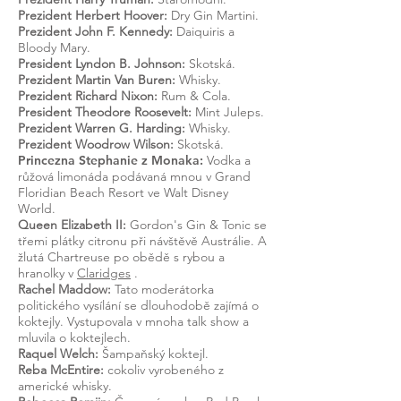
Prezident Herbert Hoover:
Dry Gin Martini.
Prezident John F. Kennedy:
Daiquiris a
Bloody Mary.
President Lyndon B. Johnson:
Skotská.
Prezident Martin Van Buren:
Whisky.
Prezident Richard Nixon:
Rum & Cola.
President Theodore Roosevelt:
Mint Juleps.
Prezident Warren G. Harding:
Whisky.
Prezident Woodrow Wilson:
Skotská.
Princezna Stephanie z Monaka:
Vodka a
růžová limonáda podávaná mnou v Grand
Floridian Beach Resort ve Walt Disney
World.
Queen Elizabeth II:
Gordon's Gin & Tonic se
třemi plátky citronu při návštěvě Austrálie. A
žlutá Chartreuse po obědě s rybou a
hranolky v
Claridges
.
Rachel Maddow:
Tato moderátorka
politického vysílání se dlouhodobě zajímá o
koktejly. Vystupovala v mnoha talk show a
mluvila o koktejlech.
Raquel Welch:
Šampaňský koktejl.
Reba McEntire:
cokoliv vyrobeného z
americké whisky.