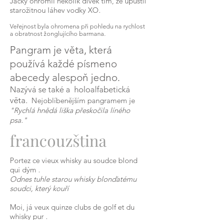
Jacky ohromil několik dívek tím, že upustil
starožitnou láhev vodky XO.
Veřejnost byla ohromena při pohledu na rychlost
a obratnost žonglujícího barmana.
Pangram je věta, která
používá každé písmeno
abecedy alespoň jedno.
Nazývá se také a
holoalfabetická
věta.
Nejoblíbenějším pangramem je
"Rychlá hnědá liška přeskočila líného
psa."
francouzština
Portez
ce
vieux
whisky
au
soudce
blond
qui
dým
.
Odnes tuhle starou whisky blonďatému
soudci, který kouří
Moi,
já
veux
quinze clubs de golf et du
whisky
pur
.