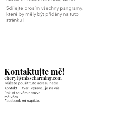
Sdílejte prosím všechny pangramy,
které by měly být přidány na tuto
stránku!
Kontaktujte mě!
cheryl@misscharming.com
Můžete použít tuto adresu nebo
Kontakt
tvar
vpravo...je na vás.
Pokud se vám neozve
mě včas
Facebook mi napište.
If you use the
contact form to the right and
don't hear back from me in a timely manner,
then message me on Facebook or Instagram.