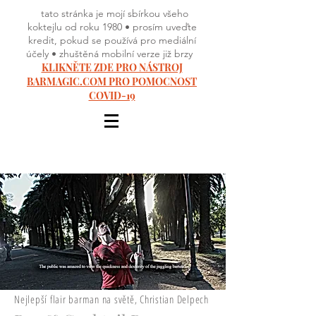
tato stránka je mojí sbírkou všeho
koktejlu od roku 1980 • prosím uveďte
kredit, pokud se používá pro mediální
účely • zhuštěná mobilní verze již brzy
KLIKNĚTE ZDE PRO NÁSTROJ
BARMAGIC.COM PRO POMOCNOST
COVID-19
Nejlepší flair barman na světě, Christian Delpech