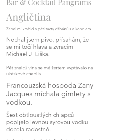
Bar & Cocktail Pangrams
Angličtina
Zabal mi krabici s
pěti tucty
džbánů s alkoholem.
Nechal jsem pivo, přísahám, že
se mi točí hlava a zvracím
Michael J
Liška.
Pět znalců vína se mě žertem vyptávalo na
ukázkové chablis.
Francouzská hospoda Zany
Jacques míchala gimlety s
vodkou.
Šest obtloustlých chlapců
popíjelo levnou syrovou vodku
docela radostně.