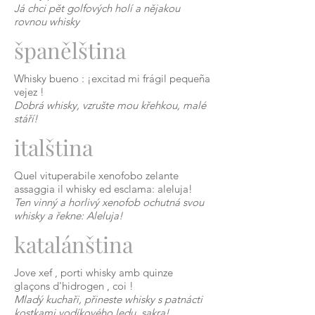
Já chci pět golfových holí a nějakou
rovnou whisky
španělština
Whisky
bueno
: ¡excitad mi frágil pequeña
vejez
!
Dobrá whisky, vzrušte mou křehkou, malé
stáří!
italština
Quel vituperabile xenofobo zelante
assaggia il whisky ed esclama: aleluja!
Ten vinný a horlivý xenofob ochutná svou
whisky a řekne: Aleluja!
katalánština
Jove
xef
,
porti
whisky amb quinze
glaçons
d'hidrogen
,
coi
!
Mladý kuchaři, přineste whisky s patnácti
kostkami vodíkového ledu, sakra!