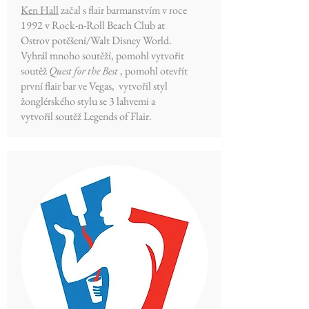
Ken Hall
začal s flair barmanstvím v roce
1992 v Rock-n-Roll Beach Club at
Ostrov potěšení/Walt Disney World.
Vyhrál mnoho soutěží, pomohl vytvořit
soutěž
Quest for the Best
, pomohl otevřít
první flair bar ve Vegas, vytvořil styl
žonglérského stylu se 3 lahvemi a
vytvořil soutěž Legends of Flair.