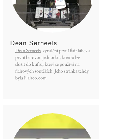
Dean Serneels
Dean Serneels
vynalézá první flair láhev a
první barovou jednotku, kterou lze
složit do kufru, který se používá na
flairových soutěžích. Jeho stránka tehdy
byla
Flairco.com.