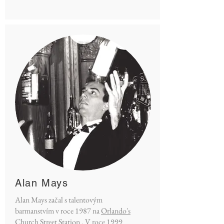
Alan Mays
Alan Mays začal s talentovým
barmanstvím v roce 1987 na
Orlando's
Church Street Station
. V roce 1999