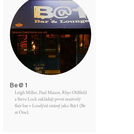
Be@1
Leigh Miller, Paul Mason, Rhys Oldfield
a Steve Lock zakládají první nezávislý
flair bar v Londýně známý jako B@1 (Be
at One).