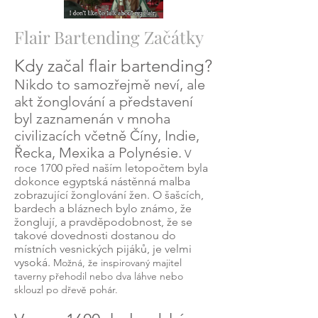
Flair Bartending Začátky
Kdy začal flair bartending?
Nikdo to samozřejmě neví, ale
akt žonglování a představení
byl zaznamenán v mnoha
civilizacích včetně Číny, Indie,
Řecka, Mexika a Polynésie.
V
roce 1700 před naším letopočtem byla
dokonce egyptská nástěnná malba
zobrazující žonglování žen. O šašcích,
bardech a bláznech bylo známo, že
žonglují, a pravděpodobnost, že se
takové dovednosti dostanou do
místních vesnických pijáků, je velmi
vysoká.
Možná, že inspirovaný majitel
taverny přehodil nebo dva láhve nebo
sklouzl po dřevě pohár.