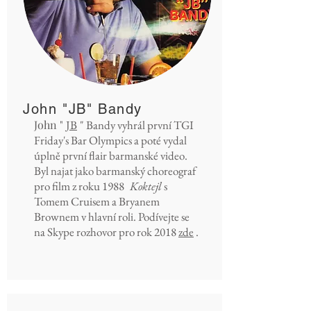
John "JB" Bandy
John "
JB
" Bandy vyhrál první TGI
Friday's Bar Olympics a poté vydal
úplně první flair barmanské video.
Byl najat jako barmanský choreograf
pro film z roku 1988
Koktejl
s
Tomem Cruisem a Bryanem
Brownem v hlavní roli. Podívejte se
na Skype rozhovor pro rok 2018
zde
.