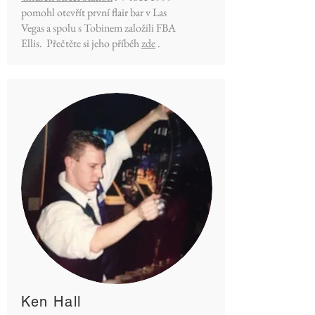
pomohl otevřít první flair bar v Las
Vegas a spolu s Tobinem založili FBA
Ellis. Přečtěte si jeho příběh
zde
.
Ken Hall