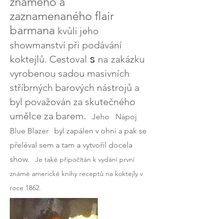
známého a
zaznamenaného flair
barmana
kvůli jeho
showmanství při podávání
s
koktejlů. Cestoval
na
zakázku
vyrobenou sadou masivních
stříbrných barových nástrojů a
byl považován za skutečného
umělce za barem.
Jeho
Nápoj
Blue Blazer
byl zapálen v ohni a pak se
přeléval sem a tam a vytvořil docela
show.
Je také připočítán k vydání první
známé americké knihy receptů na koktejly v
roce 1862.