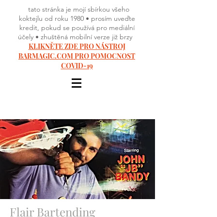
tato stránka je mojí sbírkou všeho
koktejlu od roku 1980 • prosím uveďte
kredit, pokud se používá pro mediální
účely • zhuštěná mobilní verze již brzy
KLIKNĚTE ZDE PRO NÁSTROJ
BARMAGIC.COM PRO POMOCNOST
COVID-19
Flair Bartending