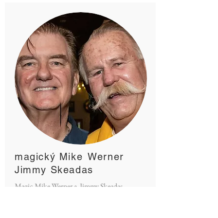
magický Mike
Werner
Jimmy Skeadas
Magic Mike Werner a
Jimmy Skeadas
byli páteční barmani pomocný při
vytváření flair bartendingu. Založili také