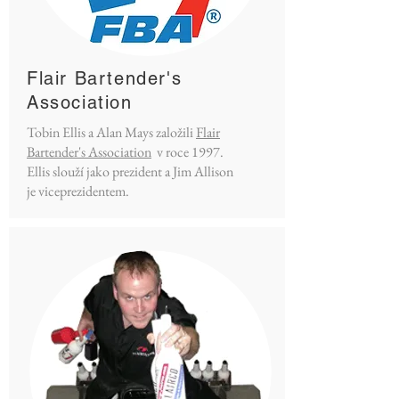
Flair Bartender's
Association
Tobin Ellis a Alan Mays založili
Flair
Bartender's Association
v roce 1997.
Ellis slouží jako prezident a Jim Allison
je viceprezidentem.