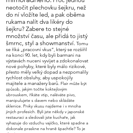
Proč jednou
neotočit plechovku šejkru, než
do ní vložíte led, a pak oběma
rukama nalít dva likéry do
šejkru? Zabere to stejné
množství času, ale přidá to jistý
šmrnc, styl a showmanství.
Tomu
se říká „pracovní vkus“, který se rozšířil
na konci 90. let, kdy byli barmani na
výstavách nuceni vyvíjet a zdokonalovat
nové pohyby, které byly málo rizikové,
přesto měly velký dopad a nezpomalily
rychlost obsluhy, aby uspokojily
majitele a manažery barů.
Flair může být
způsob, jakým točíte koktejlovým
ubrouskem, říkáte vtip, naléváte pivo,
manipulujete s davem nebo skládáte
sklenice. Prvky vkusu najdeme i v mnoha
jiných profesích. Byli jste někdy v japonské
restauraci a sledovali jste kuchaře, jak
vyhazuje do vzduchu vajíčko, které spadne a
dokonale praskne na hraně špachtle? To je