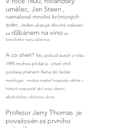
V roce 1600,
holandský
umělec,
Jan Steen
,
namaloval mnoho krčmových
scén.
Jeden ukazuje dlouhé nalévání
džbánem na víno
se
do
kónického tvaru sklenice.
A co oheň?
No, pokud autoři z roku
1995 mohou přidat a
oheň chrlí
postava jménem Xena do řecké
mytologie
možná majitel hospody někde v
historii rozpoutal věci svou vlastní
alkoholickou ohňovou show.
Profesor Jerry Thomas
je
považován za prvního