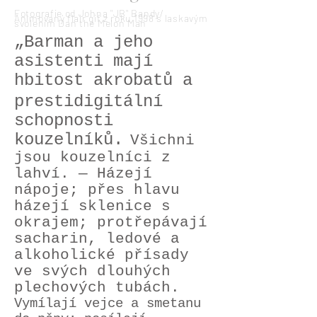
Fotografie od Johna "JB" Bandy/
Animovaný flair gif z roku 1998 s laskavým
svolením Dan the Melon Man
„Barman a jeho
asistenti mají
hbitost akrobatů a
prestidigitální
schopnosti
kouzelníků.
Všichni
jsou kouzelníci z
lahví. — Házejí
nápoje; přes hlavu
házejí sklenice s
okrajem; protřepávají
sacharin, ledové a
alkoholické přísady
ve svých dlouhých
plechových tubách.
Vymílají vejce a smetanu