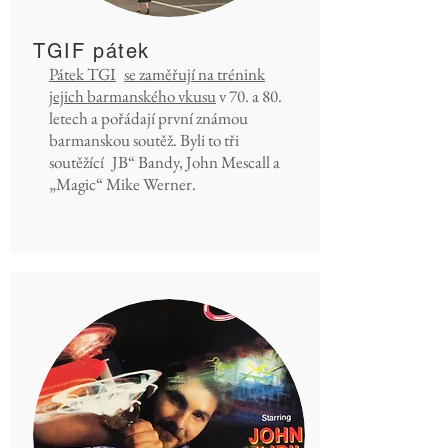
TGIF pátek
Pátek TGI
se zaměřují na trénink
jejich barmanského vkusu
v 70. a 80.
letech a pořádají první známou
barmanskou soutěž. Byli to tři
soutěžící
JB“ Bandy, John Mescall a
„Magic“ Mike Werner.