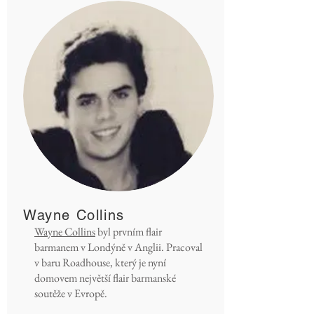
Wayne Collins
Wayne Collins
byl prvním flair
barmanem v Londýně v Anglii. Pracoval
v baru Roadhouse, který je nyní
domovem největší flair barmanské
soutěže v Evropě.