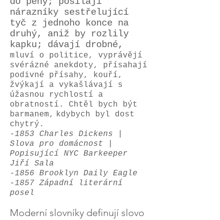
do pěny; posílají
nárazníky sestřelující
tyč z jednoho konce na
druhý, aniž by rozlily
kapku; dávají drobné,
mluví o politice, vyprávějí
svérázné anekdoty, přísahají
podivné přísahy, kouří,
žvýkají a vykašlávají s
úžasnou rychlostí a
obratností. Chtěl bych být
barmanem,
kdybych byl dost
chytrý.
-1853 Charles Dickens |
Slova pro domácnost |
Popisující NYC Barkeeper
Jiří Sala
-1856 Brooklyn Daily Eagle
-1857 Západní literární
posel
Moderní slovníky definují slovo