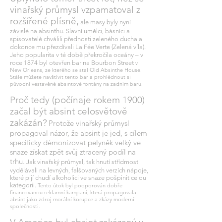
vinařský průmysl vzpamatoval z
rozšířené plísně,
ale masy byly nyní
závislé na absinthu. Slavní umělci, básníci a
spisovatelé chválili přednosti zeleného ducha a
dokonce mu přezdívali La Fée Verte (Zelená víla).
Jeho popularita v té době překročila oceány – v
roce 1874 byl otevřen bar na Bourbon Street
v
New Orleans, ze kterého se stal Old Absinthe House.
Stále můžete navštívit tento bar a prohlédnout si
původní vestavěné absintové fontány na zadním baru.
Proč tedy (počínaje rokem 1900)
začal být absint celosvětově
zakázán?
Protože vinařský průmysl
propagoval názor, že absint je jed, s cílem
specificky démonizovat pelyněk velký ve
snaze získat zpět svůj ztracený podíl na
trhu.
Jak vinařský průmysl, tak hnutí střídmosti
vydělávali na levných, falšovaných verzích nápoje,
které pijí chudí alkoholici ve snaze pošpinit celou
kategorii.
Tento útok byl podporován dobře
financovanou reklamní kampaní, která propagovala
absint jako zdroj morální korupce a zkázy moderní
společnosti.