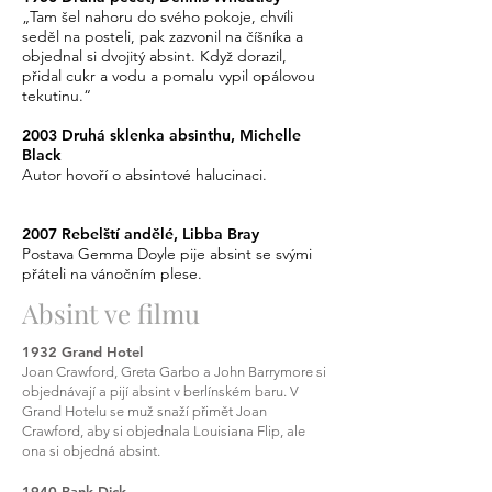
„Tam šel nahoru do svého pokoje, chvíli
seděl na posteli, pak zazvonil na číšníka a
objednal si dvojitý absint. Když dorazil,
přidal cukr a vodu a pomalu vypil opálovou
tekutinu.“
2003 Druhá sklenka absinthu, Michelle
Black
Autor hovoří o absintové halucinaci.
2007 Rebelští andělé, Libba Bray
Postava Gemma Doyle pije absint se svými
přáteli na vánočním plese.
Absint ve filmu
1932 Grand Hotel
Joan Crawford, Greta Garbo a John Barrymore si
objednávají a pijí absint v berlínském baru. V
Grand Hotelu se muž snaží přimět Joan
Crawford, aby si objednala Louisiana Flip, ale
ona si objedná absint.
1940 Bank Dick