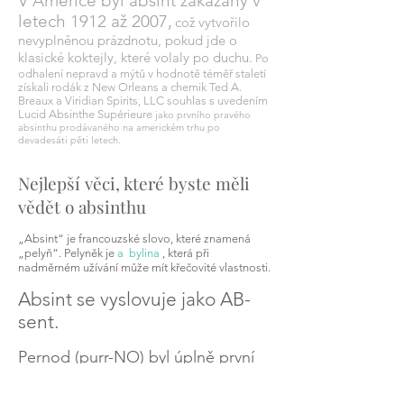
V Americe byl absint zakázaný v
letech 1912 až 2007,
což vytvořilo
nevyplněnou prázdnotu, pokud jde o
klasické koktejly, které volaly po duchu.
Po
odhalení
nepravd a mýtů v hodnotě téměř staletí
získali rodák z New Orleans a chemik Ted A.
Breaux a Viridian Spirits, LLC souhlas s uvedením
Lucid Absinthe Supérieure
jako prvního pravého
absinthu prodávaného na americkém trhu po
devadesáti pěti letech.
Nejlepší věci, které byste měli
vědět o absinthu
„Absint“ je francouzské slovo, které znamená
„pelyň“. Pelyněk je
a
bylina
, která při
nadměrném užívání může mít křečovité vlastnosti.
Absint se vyslovuje jako AB-
sent.
Pernod (purr-NO) byl úplně první
komerční absint.