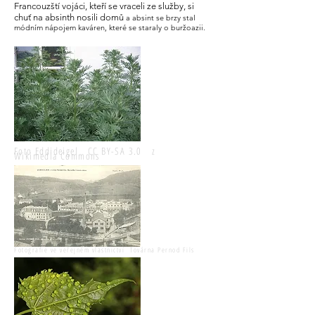
Francouzští vojáci, kteří se vraceli ze služby, si
chuť na absinth nosili domů
a absint se brzy stal
módním nápojem kaváren, které se staraly o buržoazii.
Foto Eddideigel
CC BY-SA 3.0
z
Wikimedia Commons
Fotografie ve veřejném vlastnictví Továrna Pernod Fils