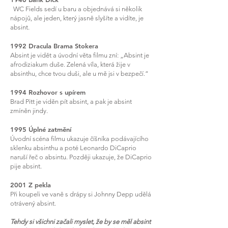
WC Fields sedí u baru a objednává si několik
nápojů, ale jeden, který jasně slyšíte a vidíte, je
absint.
1992 Dracula Brama Stokera
Absint je vidět a úvodní věta filmu zní: „Absint je
afrodiziakum duše. Zelená víla, která žije v
absinthu, chce tvou duši, ale u mě jsi v bezpečí.“
1994 Rozhovor s upírem
Brad Pitt je viděn pít absint, a pak je absint
zmíněn jindy.
1995 Úplné zatmění
Úvodní scéna filmu ukazuje číšníka podávajícího
sklenku absinthu a poté Leonardo DiCaprio
naruší řeč o absintu. Později ukazuje, že DiCaprio
pije absint.
2001 Z pekla
Při koupeli ve vaně s drápy si Johnny Depp udělá
otrávený absint.
Tehdy si všichni začali myslet, že by se měl absint