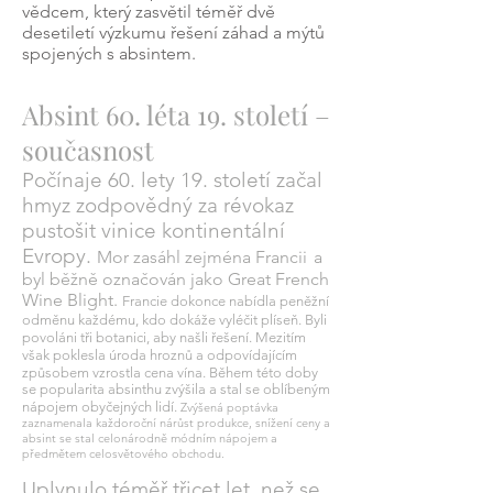
vědcem, který zasvětil téměř dvě
desetiletí výzkumu řešení záhad a mýtů
spojených s absintem.
Absint 60. léta 19. století –
současnost
Počínaje 60. lety 19. století začal
hmyz zodpovědný za révokaz
pustošit vinice kontinentální
Evropy.
Mor zasáhl zejména Francii
a
byl běžně označován jako Great French
Wine Blight.
Francie dokonce nabídla peněžní
odměnu každému, kdo dokáže vyléčit plíseň. Byli
povoláni tři botanici, aby našli řešení. Mezitím
však poklesla úroda hroznů a odpovídajícím
způsobem vzrostla cena vína. Během této doby
se popularita absinthu zvýšila a stal se oblíbeným
nápojem obyčejných lidí.
Zvýšená poptávka
zaznamenala každoroční nárůst produkce, snížení ceny a
absint se stal celonárodně módním nápojem a
předmětem celosvětového obchodu.
Uplynulo téměř třicet let, než se