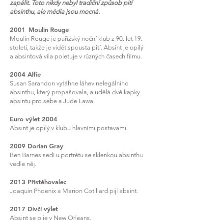
zapálit. Toto nikdy nebyl tradiční způsob pití
absinthu, ale média jsou mocná.
2001
Moulin Rouge
Moulin Rouge je pařížský noční klub z 90. let 19.
století, takže je vidět spousta pití. Absint je opilý
a absintová víla poletuje v různých časech filmu.
2004 Alfie
Susan Sarandon vytáhne láhev nelegálního
absinthu, který propašovala, a udělá dvě kapky
absintu pro sebe a Jude Lawa.
Euro výlet 2004
Absint je opilý v klubu hlavními postavami.
2009 Dorian Gray
Ben Barnes sedí u portrétu se sklenkou absinthu
vedle něj.
2013 Přistěhovalec
Joaquin Phoenix a Marion Cotillard pijí absint.
2017 Dívčí výlet
Absint se pije v New Orleans.