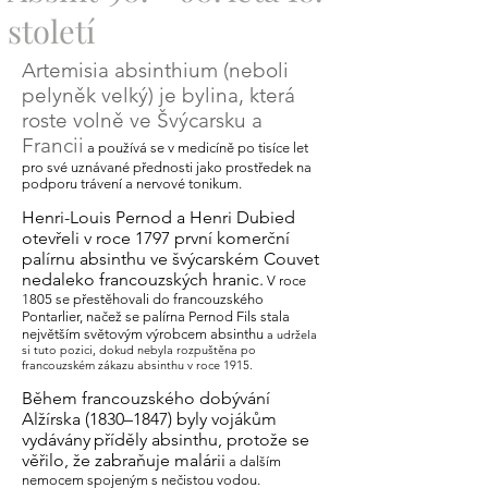
století
Artemisia absinthium (neboli
pelyněk velký) je bylina, která
roste volně ve Švýcarsku a
Francii
a používá se v medicíně po tisíce let
pro své uznávané přednosti jako prostředek na
podporu trávení a nervové tonikum.
Henri-Louis Pernod a Henri Dubied
otevřeli v roce 1797 první komerční
palírnu absinthu ve švýcarském Couvet
nedaleko francouzských hranic.
V roce
1805 se přestěhovali do francouzského
Pontarlier, načež se palírna Pernod Fils stala
největším světovým výrobcem absinthu
a udržela
si tuto pozici, dokud nebyla rozpuštěna po
francouzském zákazu absinthu v roce 1915.
Během francouzského dobývání
Alžírska (1830–1847) byly vojákům
vydávány
příděly absinthu, protože se
věřilo, že zabraňuje malárii
a dalším
nemocem spojeným s nečistou vodou.