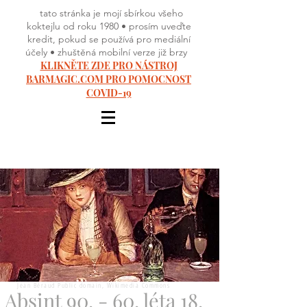
tato stránka je mojí sbírkou všeho
koktejlu od roku 1980 • prosím uveďte
kredit, pokud se používá pro mediální
účely • zhuštěná mobilní verze již brzy
KLIKNĚTE ZDE PRO NÁSTROJ
BARMAGIC.COM PRO POMOCNOST
COVID-19
Jean Béraud Public domain, Wikimedia Commons
Absint 90. - 60. léta 18.