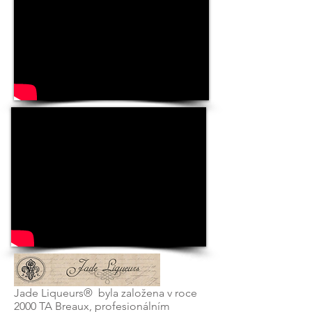
Jade Liqueurs® byla založena v roce
2000 TA Breaux, profesionálním