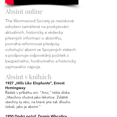
Absint online
The Wormwood Society je neziskové
sdružení zaměřené na poskytování
aktuálních, historicky a vědecky
přesných informací o absinthu,
pomáhá reformovat předpisy
ovlivňující absint ve Spojených státech
a podporuje odpovědný požitek z
bezpečného, hodnotného a historicky
zajímavého nápoje.
Absint v knihách
1927 „Hills Like Elephants“, Ernest
Hemingway
Řádek v příběhu zní: "Ano," řekla dívka.
„Všechno chutná jako lékořice. Zvláště
všechny ty věci, na které jste tak dlouho
čekali, jako je absint.“
1950 Druhá pečeť, Dennis Wheatley