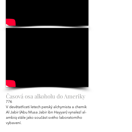
Časová osa alkoholu do Ameriky
776
V devětatřiceti letech perský alchymista a chemik
Al Jabir (Abu Musa Jabir ibn Hayyan) vynalezl al-
ambiq stále jako součást svého laboratorního
vybavení.