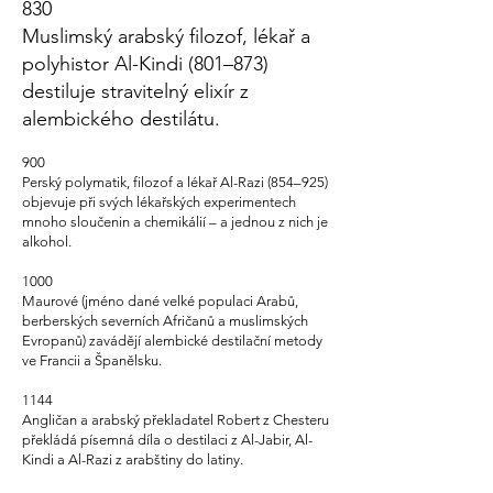
830
Muslimský arabský filozof, lékař a
polyhistor Al-Kindi (801–873)
destiluje
stravitelný elixír z
alembického destilátu.
900
Perský polymatik, filozof a lékař Al-Razi (854–925)
objevuje při svých lékařských experimentech
mnoho sloučenin a chemikálií – a jednou z nich je
alkohol.
1000
Maurové (jméno dané velké populaci Arabů,
berberských severních Afričanů a muslimských
Evropanů) zavádějí alembické destilační metody
ve Francii a Španělsku.
1144
Angličan a arabský překladatel Robert z Chesteru
překládá písemná díla o destilaci z Al-Jabir, Al-
Kindi a Al-Razi z arabštiny do latiny.