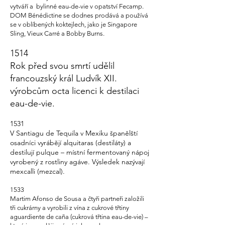
vytváří a bylinné eau-de-vie v opatství Fecamp.
DOM Bénédictine se dodnes prodává a používá
se v oblíbených koktejlech, jako je Singapore
Sling, Vieux Carré a Bobby Burns.
1514
Rok před svou smrtí udělil
francouzský král Ludvík XII.
výrobcům octa licenci k destilaci
eau-de-vie.
1531
V Santiagu de Tequila v Mexiku španělští
osadníci
vyrábějí alquitaras
(destiláty) a
destilují
pulque – místní fermentovaný nápoj
vyrobený z rostliny agáve. Výsledek
nazývají
mexcalli
(mezcal).
1533
Martim Afonso de Sousa a čtyři partneři založili
tři cukrárny a vyrobili z vína z cukrové třtiny
aguardiente de caña (cukrová třtina eau-de-vie) –