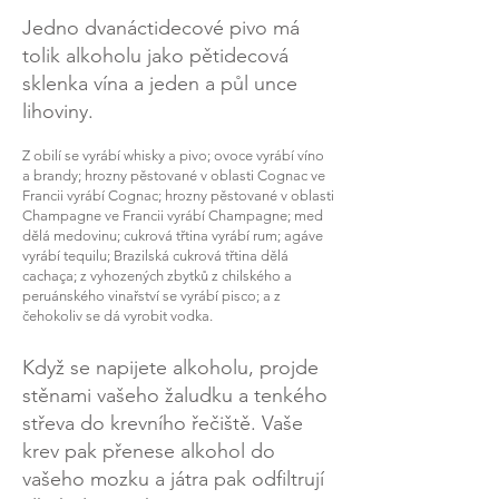
Jedno dvanáctidecové pivo má
tolik alkoholu jako pětidecová
sklenka vína a jeden a půl unce
lihoviny.
Z obilí se vyrábí whisky a pivo; ovoce vyrábí víno
a brandy; hrozny pěstované v oblasti Cognac ve
Francii vyrábí Cognac; hrozny pěstované v oblasti
Champagne ve Francii vyrábí Champagne; med
dělá medovinu; cukrová třtina vyrábí rum; agáve
vyrábí tequilu; Brazilská cukrová třtina dělá
cachaça; z vyhozených zbytků z chilského a
peruánského
vinařství
se vyrábí pisco; a z
čehokoliv se dá vyrobit vodka.
Když se napijete alkoholu, projde
stěnami vašeho žaludku a tenkého
střeva do krevního řečiště. Vaše
krev pak přenese alkohol do
vašeho mozku a játra pak odfiltrují