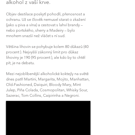
alkohol z vaší krve.
Objev destilace poskytl pohodlí, přenosnost a
ochranu. Už se člověk nemusel starat o zkažení
(jako u piva a vína) a
cestovat
s lahví brandy –
nebo portského, sherry a Madeiry – bylo
mnohem snazší než vláčet s ní sud.
Většina lihovin se pohybuje kolem 80 důkazů (40
procent
). Nejvyšší zákonný limit pro důkaz
lihoviny je 190 (95
procent
), ale kdo by to chtěl
pít, je na debatu.
Mezi nejoblíbenější alkoholické koktejly na světě
dnes patří Martini, Margarita, Mojito, Manhattan,
Old-Fashioned, Daiquiri, Bloody Mary, Mint
Julep, Piña Colada, Cosmopolitan, Whisky Sour,
Sazerac, Tom Collins, Caipirinha a Negroni.