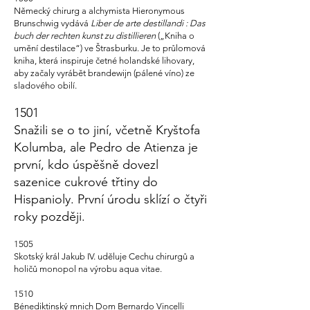
Německý chirurg a alchymista Hieronymous
Brunschwig vydává
Liber de
arte
destillandi
: Das
buch
der
rechten
kunst
zu
distillieren
(„Kniha o
umění destilace“) ve Štrasburku. Je to průlomová
kniha, která inspiruje četné holandské lihovary,
aby začaly vyrábět brandewijn (pálené víno) ze
sladového obilí.
1501
Snažili se o to jiní, včetně Kryštofa
Kolumba, ale Pedro de Atienza je
první, kdo úspěšně dovezl
sazenice cukrové třtiny do
Hispanioly. První úrodu sklízí o čtyři
roky později.
1505
Skotský král Jakub IV. uděluje Cechu chirurgů a
holičů monopol na výrobu aqua vitae.
1510
Bénediktinský mnich Dom Bernardo Vincelli