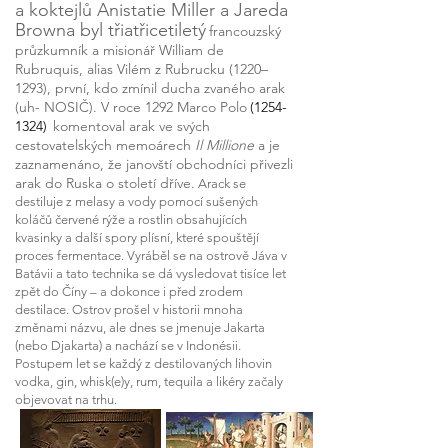
a koktejlů Anistatie Miller a Jareda
Browna byl třiatřicetiletý
francouzský
průzkumník a misionář William de
Rubruquis, alias Vilém z Rubrucku (1220–
1293), první, kdo zmínil ducha zvaného arak
(uh- NOSIČ). V roce 1292 Marco Polo
(1254-
1324)
komentoval arak ve svých
cestovatelských memoárech
Il Millione
a je
zaznamenáno, že janovští obchodníci přivezli
arak do Ruska o století dříve.
Arack se
destiluje z melasy a vody pomocí sušených
koláčů červené rýže a rostlin obsahujících
kvasinky a další spory plísní, které spouštějí
proces fermentace. Vyráběl se na ostrově Jáva v
Batávii a tato technika se dá vysledovat tisíce let
zpět do Číny – a dokonce i před zrodem
destilace. Ostrov prošel v historii mnoha
změnami názvu, ale dnes se jmenuje Jakarta
(nebo Djakarta) a nachází se v Indonésii.
Postupem let se každý z destilovaných lihovin
vodka, gin, whisk(e)y, rum, tequila a likéry začaly
objevovat na trhu.