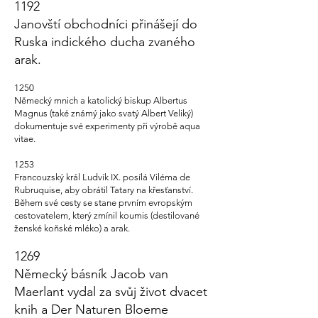
1192
Janovští obchodníci přinášejí do
Ruska indického ducha zvaného
arak.
1250
Německý mnich a katolický biskup Albertus
Magnus (také známý jako svatý Albert Veliký)
dokumentuje své experimenty při výrobě aqua
vitae.
1253
Francouzský král Ludvík IX. posílá Viléma de
Rubruquise, aby obrátil Tatary na křesťanství.
Během své cesty se stane prvním evropským
cestovatelem, který zmínil koumis (destilované
ženské koňské mléko) a arak.
1269
Německý básník Jacob van
Maerlant vydal za svůj život dvacet
knih a Der Naturen Bloeme