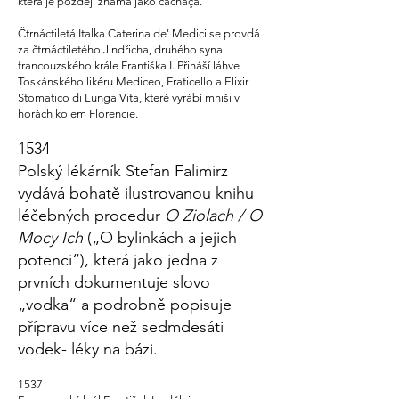
která je později známá jako cachaça.
Čtrnáctiletá Italka Caterina de' Medici se provdá
za čtrnáctiletého Jindřicha, druhého syna
francouzského krále Františka I. Přináší láhve
Toskánského likéru Mediceo, Fraticello a Elixir
Stomatico di Lunga Vita, které vyrábí mniši v
horách kolem Florencie.
1534
Polský lékárník Stefan Falimirz
vydává bohatě ilustrovanou knihu
léčebných procedur
O Ziolach / O
Mocy
Ich
(„O bylinkách a jejich
potenci“), která jako jedna z
prvních dokumentuje slovo
„vodka“ a podrobně popisuje
přípravu více než sedmdesáti
vodek- léky na bázi.
1537