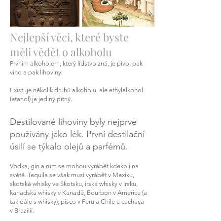
Nejlepší věci, které byste
měli vědět o alkoholu
Prvním alkoholem, který lidstvo zná, je pivo, pak
víno a pak lihoviny.
Existuje několik druhů alkoholu, ale ethylalkohol
(etanol) je jediný pitný.
Destilované lihoviny byly nejprve
používány jako lék. První destilační
úsilí se týkalo olejů a parfémů.
Vodka, gin a rum se mohou vyrábět kdekoli na
světě. Tequila se však musí vyrábět v Mexiku,
skotská whisky ve Skotsku, irská whisky v Irsku,
kanadská whisky v Kanadě, Bourbon v Americe (a
tak dále s whisky), pisco v Peru a Chile a cachaça
v Brazílii.