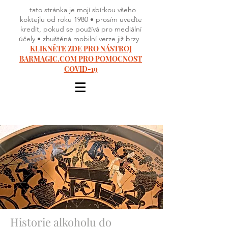
tato stránka je mojí sbírkou všeho
koktejlu od roku 1980 • prosím uveďte
kredit, pokud se používá pro mediální
účely • zhuštěná mobilní verze již brzy
KLIKNĚTE ZDE PRO NÁSTROJ
BARMAGIC.COM PRO POMOCNOST
COVID-19
Historie alkoholu do