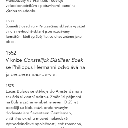
Francouzský král František I. uděluje
velkoobchodníkům s potravinami licenci na
výrobu eau-de-vie.
1538
Španělští osadníci v Peru začínají sklízet a vyvážet
víno a nevhodné sklizně jsou rozdávány
farmářům, kteří vyrábějí to, co dnes známe jako
pisco.
1552
V knize
Constelijck
Distilleer
Boek
se Philippus Hermanni odvolává na
jalovcovou eau-de-vie.
1575
Lucas Bulsius se stěhuje do Amsterdamu a
zakládá si vlastní palírnu. Změní si příjmení
na Bols a začne vyrábět jenever. O 25 let
později se Bols stává preferovaným
dodavatelem Seventeen Gentlemen,
vnitřního okruhu mocné holandské
Východoindické společnosti, což znamená,