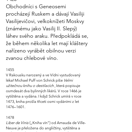
Obchodníci s
Geneosemi
procházejí Ruskem a dávají Vasiliji
Vasilijevičovi, velkoknížeti Moskvy
(známému jako Vasilij II. Slepý)
láhev svého araku. Předpokládá se,
že během několika let mají kláštery
nařízeno vyrábět obilnou verzi
zvanou chlebové víno.
1455
V Rakousku narozený a ve Vídni vystudovaný
lékař Michael Puff von Schrick píše
Velmi
užitečnou knihu o destilacích
, která popisuje
osmdesát dva bylinných likérů. V roce 1466 je
vytištěna a vydána. I když Schrick umírá v roce
1473, kniha prošla třiceti osmi vydáními z let
1476–1601.
1478
Liber de Vinis
(„Kniha vín“) od Arnauda de Ville-
Neuve je přeložena do angličtiny, vytištěna a