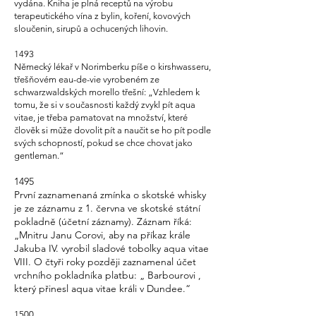
vydána. Kniha je plná receptů na výrobu
terapeutického vína z bylin, koření, kovových
sloučenin, sirupů a ochucených lihovin.
1493
Německý lékař v Norimberku píše o kirshwasseru,
třešňovém eau-de-vie vyrobeném ze
schwarzwaldských morello třešní: „Vzhledem k
tomu, že si v současnosti každý zvykl pít aqua
vitae, je třeba pamatovat na množství, které
člověk si může dovolit pít a naučit se ho pít podle
svých schopností, pokud se chce chovat jako
gentleman.“
1495
První zaznamenaná zmínka o skotské whisky
je ze záznamu z 1. června ve skotské státní
pokladně (účetní záznamy). Záznam říká:
„Mnitru Janu Corovi, aby na příkaz krále
Jakuba IV. vyrobil sladové tobolky aqua vitae
VIII. O čtyři roky později zaznamenal účet
vrchního pokladníka platbu: „
Barbourovi
,
který přinesl aqua vitae králi v Dundee.“
1500