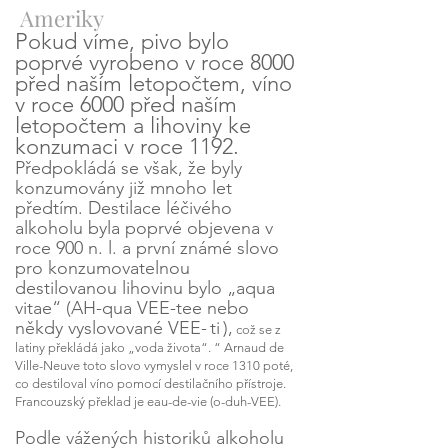
Ameriky
Pokud víme, pivo bylo
poprvé vyrobeno v roce 8000
před naším letopočtem, víno
v roce 6000 před naším
letopočtem a lihoviny ke
konzumaci v roce 1192.
Předpokládá se však, že byly
konzumovány již mnoho let
předtím. Destilace léčivého
alkoholu byla poprvé objevena v
roce 900 n. l. a první známé slovo
pro konzumovatelnou
destilovanou lihovinu bylo „aqua
vitae“ (AH-qua VEE-tee nebo
někdy vyslovované VEE-
ti
),
což se z
latiny překládá jako „voda života“. “ Arnaud de
Ville-Neuve toto slovo vymyslel v roce 1310 poté,
co destiloval víno pomocí destilačního přístroje.
Francouzský překlad je eau-de-vie (o-duh-VEE).
Podle vážených historiků alkoholu