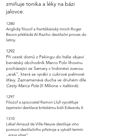
zmiňuje tonika a léky na bázi
jalovce.
1280
Anglický filozof a františkánský mnich Roger
Bacon překládá Al-Raziho destilační proces do
latiny.
1292
Při
cestě
domů z Pekingu do Itálie objeví
benátský obchodník Marco Polo lihovinu
pocházející ze Samary v Indonésii zvanou
„arak“, která se vyrábí z cukrové palmové
šťávy. Zaznamenává ducha ve druhém díle
Cesty Marca Pola
(II Milione v italštině).
1297
Filozof a spisovatel Ramon Llull vysvětluje
tajemství destilace britskému králi Edwardu II.
1310
Lékař Arnaud de Ville-Neuve destiluje víno
pomocí destilačního přístroje a vytváří termín
„aqua vitae“.