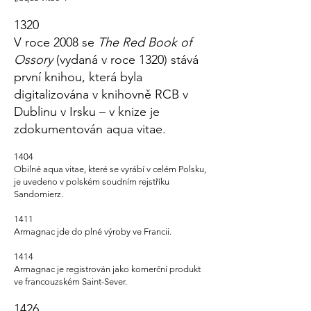
1320
V roce 2008 se
The Red Book of
Ossory
(vydaná v roce 1320) stává
první knihou, která byla
digitalizována v knihovně RCB v
Dublinu v Irsku – v knize je
zdokumentován aqua vitae.
1404
Obilné aqua vitae, které se vyrábí v celém Polsku,
je uvedeno v polském soudním rejstříku
Sandomierz.
1411
Armagnac jde do plné výroby ve Francii.
1414
Armagnac je registrován jako komerční produkt
ve francouzském Saint-Sever.
1426