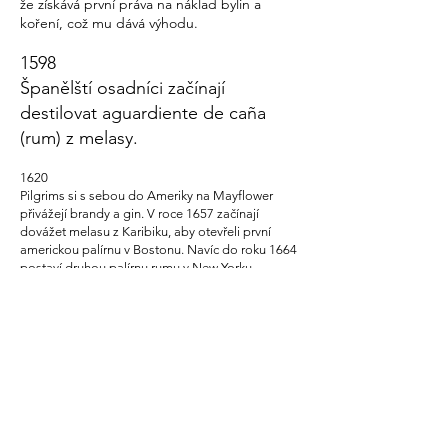
že získává první práva na náklad bylin a
koření, což mu dává výhodu.
1598
Španělští osadníci začínají
destilovat aguardiente de caña
(rum) z melasy.
1620
Pilgrims si s sebou do Ameriky na Mayflower
přivážejí brandy a gin. V roce 1657 začínají
dovážet melasu z Karibiku, aby otevřeli první
americkou palírnu v Bostonu. Navíc do roku 1664
postaví druhou palírnu rumu v New Yorku.
Zábavná fakta o alkoholu
Slangové výrazy pro destilovaný
alkohol zahrnují
„aqua vitae“, „horliví
duchové“, „pás“, „chlast“, „ohnivá voda“,
„chechtající se džus“, „grog“, „tvrdá látka“,
„hooch“ (odpovídá domácí), „John Barleycorn“,