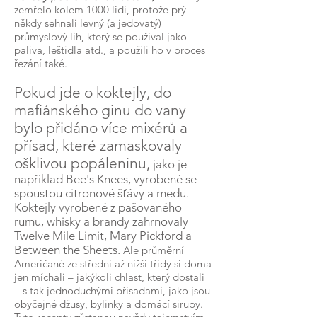
zemřelo kolem 1000 lidí, protože prý
někdy sehnali levný (a jedovatý)
průmyslový líh, který se používal jako
paliva, leštidla atd., a použili ho v proces
řezání také.
Pokud jde o koktejly, do
mafiánského ginu do vany
bylo přidáno více mixérů a
přísad, které zamaskovaly
ošklivou popáleninu,
jako je
například Bee's Knees, vyrobené se
spoustou citronové šťávy a medu.
Koktejly vyrobené z pašovaného
rumu, whisky a brandy zahrnovaly
Twelve Mile Limit, Mary Pickford a
Between the Sheets.
Ale průměrní
Američané ze střední až nižší třídy si doma
jen míchali – jakýkoli chlast, který dostali
– s tak jednoduchými přísadami, jako jsou
obyčejné džusy, bylinky a domácí sirupy.