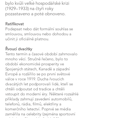
bylo kvůli velké hospodářské krizi
(1929–1933) na čtyři roky
pozastaveno a poté obnoveno.
Ratifikovat
Podepsat nebo dát formální souhlas se
smlouvou, smlouvou nebo dohodou a
učinit ji oficiálně platnou.
Řvoucí dvacítky
Tento termín a časové období zahrnovalo
mnoho věcí. Stručně řečeno, bylo to
období ekonomické prosperity ve
Spojených státech, Kanadě a západní
Evropě a rozšířilo se po první světové
válce v roce 1919. Ducha řvoucích
dvacátých let podporovali lidé, kteří se
chtěli odpoutat od tradice a chtěli
vstoupit do moderní éry. Některé rozsáhlé
příklady zahrnují zavedení automobilů,
telefonů, rádia, filmů, elektřiny a
komerčního letectví. Poprvé se média
zaměřila na celebrity (zejména sportovní