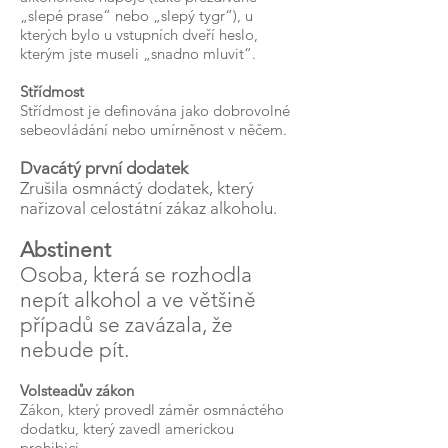
„slepé prase“ nebo „slepý tygr“), u
kterých bylo u vstupních dveří heslo,
kterým jste museli „snadno mluvit“.
Střídmost
Střídmost je definována jako dobrovolné
sebeovládání nebo umírněnost v něčem.
Dvacátý první dodatek
Zrušila osmnáctý dodatek, který
nařizoval celostátní zákaz alkoholu.
Abstinent
Osoba, která se rozhodla
nepít alkohol a ve většině
případů se zavázala, že
nebude pít.
Volsteadův zákon
Zákon, který provedl záměr osmnáctého
dodatku, který zavedl americkou
prohibici.