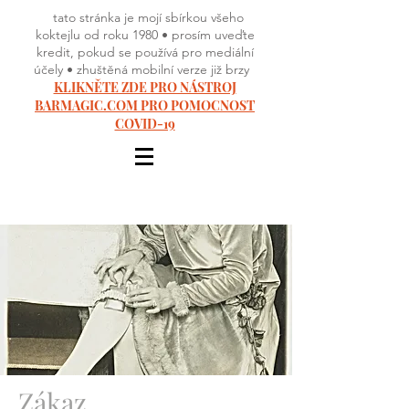
tato stránka je mojí sbírkou všeho
koktejlu od roku 1980 • prosím uveďte
kredit, pokud se používá pro mediální
účely • zhuštěná mobilní verze již brzy
KLIKNĚTE ZDE PRO NÁSTROJ
BARMAGIC.COM PRO POMOCNOST
COVID-19
Zákaz