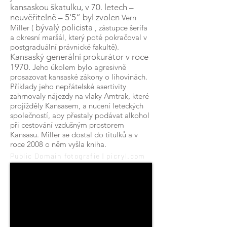
kansaskou škatulku, v 70. letech –
neuvěřitelně – 5'5“
byl zvolen
Vern
bývalý policista
Miller (
, zástupce šerifa
a okresní maršál, který poté pokračoval v
postgraduální právnické fakultě).
Kansaský generální prokurátor v roce
1970.
Jeho úkolem bylo agresivně
prosazovat kansaské zákony o lihovinách.
Příklady jeho nepřátelské asertivity
zahrnovaly nájezdy na vlaky Amtrak, které
projížděly Kansasem, a nucení leteckých
společností, aby přestaly podávat alkohol
při cestování vzdušným prostorem
Kansasu. Miller se dostal do titulků a v
roce 2008 o něm vyšla kniha.
Public Domain fotografie | picryl.com