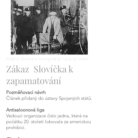
Public Domain fotografie | picryl.com
Zákaz Slovíčka k
zapamatování
Pozměňovací návrh
Článek přidaný do ústavy Spojených států.
Antisaloonová liga
Vedoucí organizace číslo jedna, která na
počátku 20. století lobovala za americkou
prohibici.