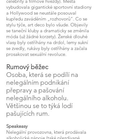
celebrity a filmové hvězdy). Města
vybudovala gigantické sportovní stadiony
a Hollywood se neustále posouval
kupředu zaváděním „rozhovorů“. Co se
stylu týče, art deco bylo všude. Objevily
se taneční kluby a dramaticky se změnila
móda (už žádné korzety). Ženské dlouhé
vlasy byly ostříhány na drdol, lemy sukní
se zvedly, rukávy byly ostříhány a začala
prosakovat sexuální revoluce.
Rumový běžec
Osoba, která se podílí na
nelegálním podnikání
přepravy a pašování
nelegálního alkoholu.
Většinou se to týká lodí
pašujících rum.
Speakeasy
Nelegální provozovna, která prodávala
alkoholické nápoje (také přezdívané