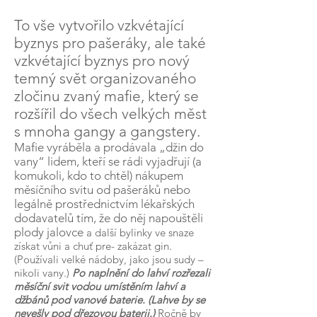
To vše vytvořilo vzkvétající
byznys pro pašeráky, ale také
vzkvétající byznys pro nový
temný svět organizovaného
zločinu zvaný mafie, který se
rozšířil do všech velkých měst
s mnoha gangy a gangstery.
Mafie vyráběla a prodávala „džin do
vany“ lidem, kteří se rádi vyjadřují (a
komukoli, kdo to chtěl) nákupem
měsíčního svitu od pašeráků nebo
legálně prostřednictvím lékařských
dodavatelů tím, že do něj napouštěli
plody jalovce
a další bylinky ve snaze
získat vůni a chuť pre- zakázat gin.
(Používali velké nádoby, jako jsou sudy –
nikoli vany.)
Po naplnění do lahví rozřezali
měsíční svit vodou umístěním lahví a
džbánů pod vanové baterie. (Lahve by se
nevešly pod dřezovou baterii.)
Ročně by