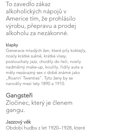
To zavedlo zákaz
alkoholických nápojů v
Americe tím, že prohlásilo
výrobu, přepravu a prodej
alkoholu za nezákonné.
klapky
Generace mladých žen, které pily koktejly,
nosily krátké sukně, krátké vlasy,
poslouchaly jazz, chodily do řeči, nosily
nadměrný make-up, kouřily, řídily auta a
měly nezávazný sex v době známé jako
„Roarin' Twenties“. Tyto ženy by se
narodily mezi lety 1890 a 1910.
Gangsteři
Zločinec, který je členem
gangu.
Jazzový věk
Období hudby z let 1920–1928, které