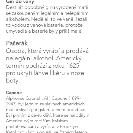
Gin do vany
Destilát podobný ginu vyrobený mafií
se zakoupeným legálním a nelegálním
alkoholem. Nedělali to ve vaně, řezali
to vodou z vanové baterie, protože
umyvadla a baterie byly příliš malé.
Pašerák
Osoba, která vyrábí a prodává
nelegální alkohol. Americký
termín pochází z roku 1625
pro ukrytí láhve likéru v noze
boty.
Capone
Alphonse Gabriel „Al“ Capone (1899–
1947) byl jedním ze slavných amerických
mafiánských gangsterů během prohibice.
Byl prvním z devíti dětí, které se narodily v
Americe svým rodičům italským
přistěhovalcům a vyrůstal v Brooklynu.
Katolickou školu opustil ve čtrnácti letech