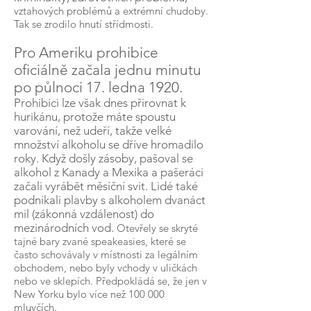
vztahových problémů a extrémní chudoby.
Tak se zrodilo hnutí střídmosti.
Pro Ameriku prohibice
oficiálně začala jednu minutu
po půlnoci 17. ledna 1920.
Prohibici lze však dnes přirovnat k
hurikánu, protože máte spoustu
varování, než udeří, takže velké
množství alkoholu se dříve hromadilo
roky. Když došly zásoby, pašoval se
alkohol z Kanady a Mexika a pašeráci
začali vyrábět měsíční svit. Lidé také
podnikali plavby s alkoholem dvanáct
mil (zákonná vzdálenost) do
mezinárodních vod.
Otevřely se skryté
tajné bary zvané speakeasies, které se
často schovávaly v místnosti za legálním
obchodem, nebo byly vchody v uličkách
nebo ve sklepích. Předpokládá se, že jen v
New Yorku bylo více než 100 000
mluvčích.