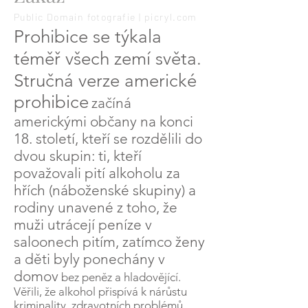
Public Domain fotografie | picryl.com
Prohibice se týkala
téměř všech zemí světa.
Stručná verze americké
prohibice
začíná
americkými občany na konci
18. století, kteří se rozdělili do
dvou skupin: ti, kteří
považovali pití alkoholu za
hřích (náboženské skupiny) a
rodiny unavené z toho, že
muži utrácejí peníze v
saloonech pitím, zatímco ženy
a děti byly ponechány v
domov
bez peněz a hladovějící.
Věřili, že alkohol přispívá k nárůstu
kriminality, zdravotních problémů,