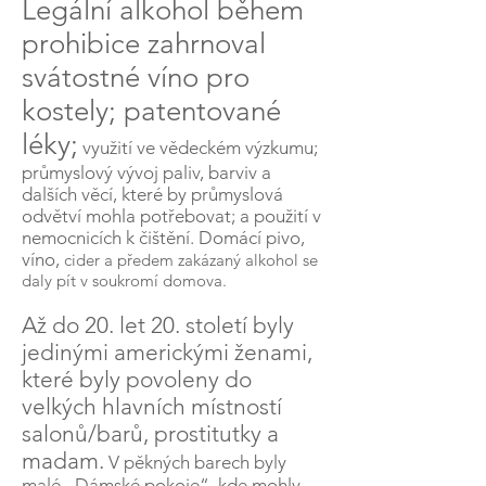
Legální alkohol během
prohibice zahrnoval
svátostné víno pro
kostely; patentované
léky;
využití ve vědeckém výzkumu;
průmyslový vývoj paliv, barviv a
dalších věcí, které by průmyslová
odvětví mohla potřebovat; a použití v
nemocnicích k čištění. Domácí pivo,
víno,
cider a předem zakázaný alkohol se
daly pít v soukromí domova.
Až do 20. let 20. století byly
jedinými americkými ženami,
které byly povoleny do
velkých hlavních místností
salonů/barů, prostitutky a
madam.
V pěkných barech byly
malé „Dámské pokoje“, kde mohly