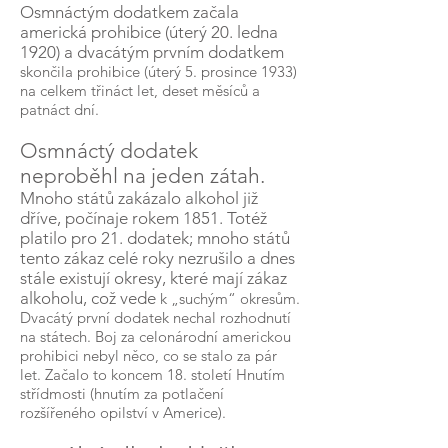
Osmnáctým dodatkem začala
americká prohibice (úterý 20. ledna
1920) a dvacátým prvním dodatkem
skončila prohibice (úterý 5. prosince 1933)
na celkem třináct let, deset měsíců a
patnáct dní.
Osmnáctý dodatek
neproběhl na jeden zátah.
Mnoho států zakázalo alkohol již
dříve, počínaje rokem 1851. Totéž
platilo pro 21. dodatek; mnoho států
tento zákaz celé roky nezrušilo a dnes
stále existují okresy, které mají zákaz
alkoholu, což vede
k „suchým“ okresům.
Dvacátý první dodatek nechal rozhodnutí
na státech. Boj za celonárodní americkou
prohibici nebyl něco, co se stalo za pár
let. Začalo to koncem 18. století Hnutím
střídmosti (hnutím za potlačení
rozšířeného opilství v Americe).