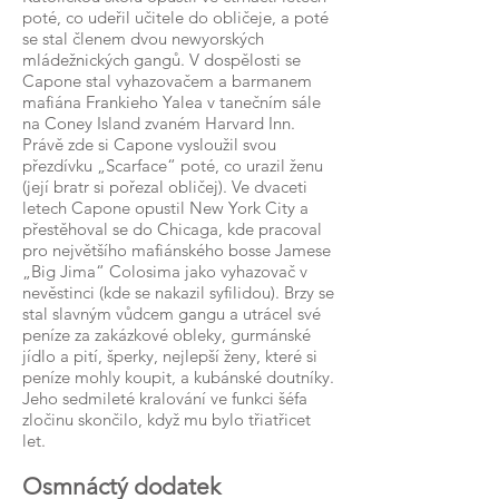
poté, co udeřil učitele do obličeje, a poté
se stal členem dvou newyorských
mládežnických gangů. V dospělosti se
Capone stal vyhazovačem a barmanem
mafiána Frankieho Yalea v tanečním sále
na Coney Island zvaném Harvard Inn.
Právě zde si Capone vysloužil svou
přezdívku „Scarface“ poté, co urazil ženu
(její bratr si pořezal obličej). Ve dvaceti
letech Capone opustil New York City a
přestěhoval se do Chicaga, kde pracoval
pro největšího mafiánského bosse Jamese
„Big Jima“ Colosima jako vyhazovač v
nevěstinci (kde se nakazil syfilidou). Brzy se
stal slavným vůdcem gangu a utrácel své
peníze za zakázkové obleky, gurmánské
jídlo a pití, šperky, nejlepší ženy, které si
peníze mohly koupit, a kubánské doutníky.
Jeho sedmileté kralování ve funkci šéfa
zločinu skončilo, když mu bylo třiatřicet
let.
Osmnáctý dodatek