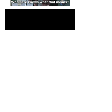
Kontaktujte mě!
cheryl@misscharming.com
Můžete použít tuto adresu nebo
Kontakt
tvar
vpravo...je na vás.
Pokud se vám neozve
mě včas
Facebook mi napište.
If you use the
contact form to the right and
don't hear back from me in a timely manner,