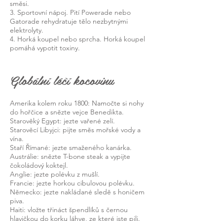
směsi.
3. Sportovní nápoj. Pití Powerade nebo
Gatorade rehydratuje tělo nezbytnými
elektrolyty.
4. Horká koupel nebo sprcha. Horká koupel
pomáhá vypotit toxiny.
Globální léčí kocovinu
Amerika kolem roku 1800: Namočte si nohy
do hořčice a snězte vejce Benedikta.
Starověký Egypt: jezte vařené zelí.
Starověcí Libyjci: pijte směs mořské vody a
vína.
Staří Římané: jezte smaženého kanárka.
Austrálie: snězte T-bone steak a vypijte
čokoládový koktejl.
Anglie: jezte polévku z mušlí.
Francie: jezte horkou cibulovou polévku.
Německo: jezte nakládané sledě s honičem
piva.
Haiti: vložte třináct špendlíků s černou
hlavičkou do korku láhve, ze které jste pili.