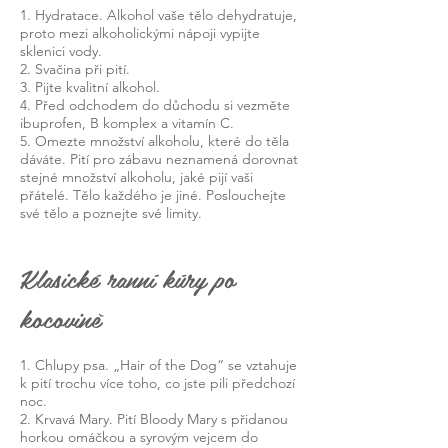
1. Hydratace. Alkohol vaše tělo dehydratuje,
proto mezi alkoholickými nápoji vypijte
sklenici vody.
2. Svačina při pití.
3. Pijte kvalitní alkohol.
4. Před odchodem do důchodu si vezměte
ibuprofen, B komplex a vitamín C.
5. Omezte množství alkoholu, které do těla
dáváte. Pití pro zábavu neznamená dorovnat
stejné množství alkoholu, jaké pijí vaši
přátelé. Tělo každého je jiné. Poslouchejte
své tělo a poznejte své limity.
Klasické ranní kúry po
kocovině
1. Chlupy psa. „Hair of the Dog“ se vztahuje
k pití trochu více toho, co jste pili předchozí
noc.
2. Krvavá Mary. Pití Bloody Mary s přidanou
horkou omáčkou a syrovým vejcem do