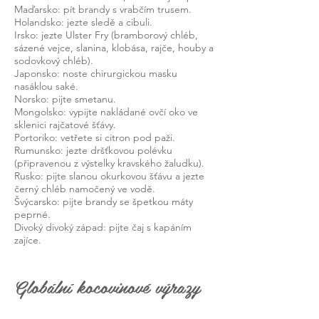
Maďarsko: pít brandy s vrabčím trusem.
Holandsko: jezte sledě a cibuli.
Irsko: jezte Ulster Fry (bramborový chléb,
sázené vejce, slanina, klobása, rajče, houby a
sodovkový chléb).
Japonsko: noste chirurgickou masku
nasáklou saké.
Norsko: pijte smetanu.
Mongolsko: vypijte nakládané ovčí oko ve
sklenici rajčatové šťávy.
Portoriko: vetřete si citron pod paži.
Rumunsko: jezte dršťkovou polévku
(připravenou z výstelky kravského žaludku).
Rusko: pijte slanou okurkovou šťávu a jezte
černý chléb namočený ve vodě.
Švýcarsko: pijte brandy se špetkou máty
peprné.
Divoký divoký západ: pijte čaj s kapáním
zajíce.
Globální kocovinové výrazy