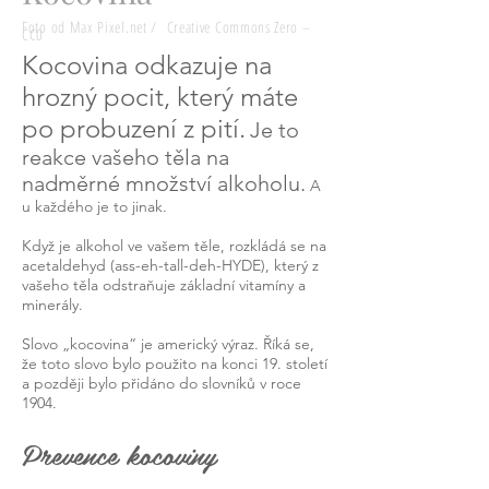
Foto od Max Pixel.net /
Creative Commons Zero –
CC0
Kocovina odkazuje na
hrozný pocit, který máte
po probuzení z pití.
Je to
reakce vašeho těla na
nadměrné množství alkoholu.
A
u každého je to jinak.
Když je alkohol ve vašem těle, rozkládá se na
acetaldehyd (ass-eh-tall-deh-HYDE), který z
vašeho těla odstraňuje základní vitamíny a
minerály.
Slovo „kocovina“ je americký výraz. Říká se,
že toto slovo bylo použito na konci 19. století
a později bylo přidáno do slovníků v roce
1904.
Prevence kocoviny