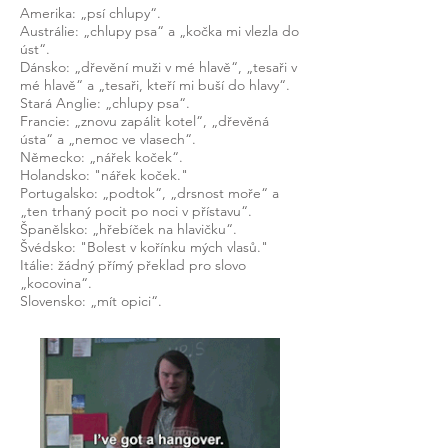
Amerika: „psí chlupy“.
Austrálie: „chlupy psa“ a „kočka mi vlezla do
úst“.
Dánsko: „dřevění muži v mé hlavě“, „tesaři v
mé hlavě“ a „tesaři, kteří mi buší do hlavy“.
Stará Anglie: „chlupy psa“.
Francie: „znovu zapálit kotel“, „dřevěná
ústa“ a „nemoc ve vlasech“.
Německo: „nářek koček“.
Holandsko: "nářek koček."
Portugalsko: „podtok“, „drsnost moře“ a
„ten trhaný pocit po noci v přístavu“.
Španělsko: „hřebíček na hlavičku“.
Švédsko: "Bolest v kořínku mých vlasů."
Itálie: žádný přímý překlad pro slovo
„kocovina“.
Slovensko: „mít opici“.