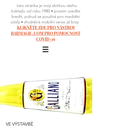
tato stránka je mojí sbírkou všeho
koktejlu od roku 1980 • prosím uveďte
kredit, pokud se používá pro mediální
účely • zhuštěná mobilní verze již brzy
KLIKNĚTE ZDE PRO NÁSTROJ
BARMAGIC.COM PRO POMOCNOST
COVID-19
VE VÝSTAVBĚ