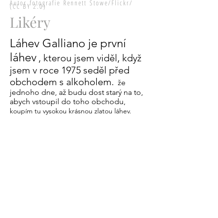
Autor fotografie Rennett Stowe/Flickr/
(CC BY 2.0)
Likéry
Láhev Galliano je první
láhev
, kterou jsem viděl, když
jsem v roce 1975 seděl před
obchodem s alkoholem.
že
jednoho dne, až budu dost starý na to,
abych vstoupil do toho obchodu,
koupím tu vysokou krásnou zlatou láhev.