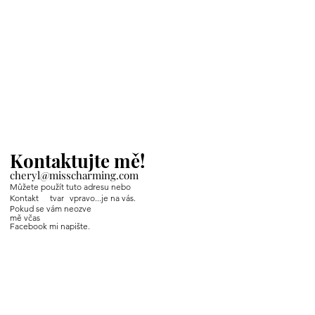
Kontaktujte mě!
cheryl@misscharming.com
Můžete použít tuto adresu nebo
Kontakt
tvar
vpravo...je na vás.
Pokud se vám neozve
mě včas
Facebook mi napište.
If you use the
contact form to the right and
don't hear back from me in a timely manner,
then message me on Facebook or Instagram.