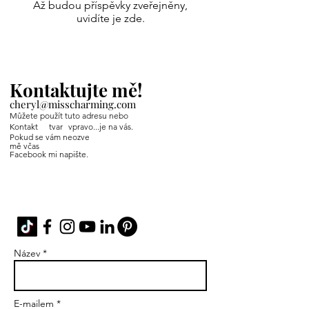
Až budou příspěvky zveřejněny,
uvidíte je zde.
Kontaktujte mě!
cheryl@misscharming.com
Můžete použít tuto adresu nebo
Kontakt
tvar
vpravo...je na vás.
Pokud se vám neozve
mě včas
Facebook mi napište.
If you use the
contact form to the right and
don't hear back from me in a timely manner,
then message me on Facebook or Instagram.
Název *
E-mailem *