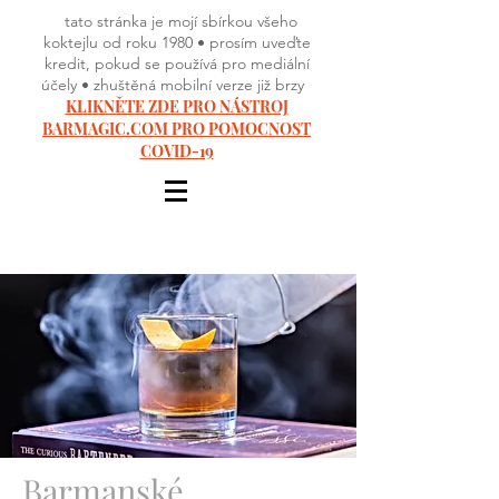
tato stránka je mojí sbírkou všeho
koktejlu od roku 1980 • prosím uveďte
kredit, pokud se používá pro mediální
účely • zhuštěná mobilní verze již brzy
KLIKNĚTE ZDE PRO NÁSTROJ
BARMAGIC.COM PRO POMOCNOST
COVID-19
Barmanské