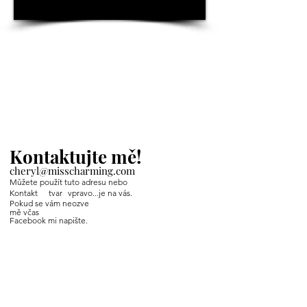
Kontaktujte mě!
cheryl@misscharming.com
Můžete použít tuto adresu nebo
Kontakt
tvar
vpravo...je na vás.
Pokud se vám neozve
mě včas
Facebook mi napište.
If you use the
contact form to the right and
don't hear back from me in a timely manner,
then message me on Facebook or Instagram.