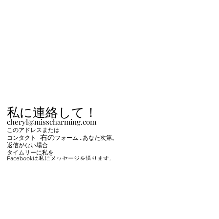
私に連絡して！
cheryl@misscharming.com
このアドレスまたは
右の
コンタクト
フォーム
...あなた次第。
返信がない場合
タイムリーに私を
Facebookは私にメッセージを送ります。
If you use the
contact form to the right and
don't hear back from me in a timely manner,
then message me on Facebook or Instagram.