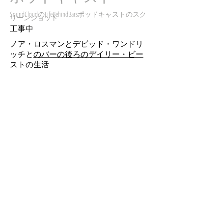
SoundCloudのLifeBehindBarsポッドキャストのスク
リーンショット
工事中
ノア・ロスマンとデビッド・ワンドリ
ッチと
のバーの後ろのデイリー・ビー
ストの生活