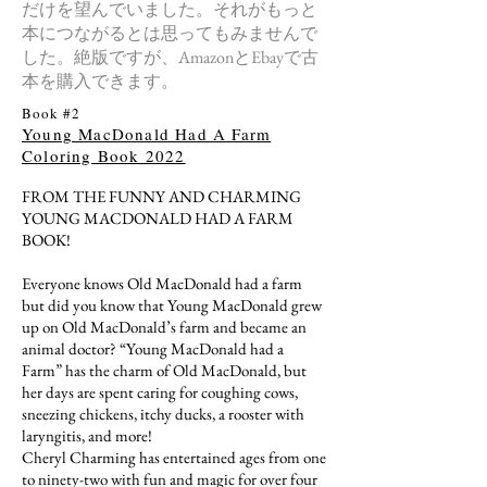
だけを望んでいました。それがもっと
本につながるとは思ってもみませんで
した。絶版ですが、AmazonとEbayで古
本を購入できます。
Book #2
Young MacDonald Had A Farm
Coloring Book 2022
FROM THE FUNNY AND CHARMING
YOUNG MACDONALD HAD A FARM
BOOK!
Everyone knows Old MacDonald had a farm
but did you know that Young MacDonald grew
up on Old MacDonald’s farm and became an
animal doctor? “Young MacDonald had a
Farm” has the charm of Old MacDonald, but
her days are spent caring for coughing cows,
sneezing chickens, itchy ducks, a rooster with
laryngitis, and more!
Cheryl Charming has entertained ages from one
to ninety-two with fun and magic for over four