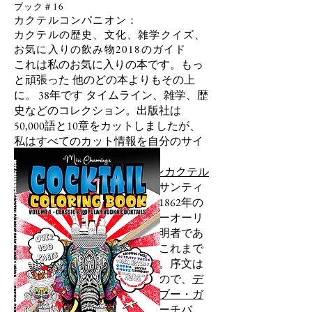
ブック＃16
カクテルコンパニオン：
カクテルの歴史、文化、雑学クイズ、
お気に入りの飲み物2018のガイド
これは私のお気に入りの本です。もっ
と頑張った
他のどの本よりもその上
に。 38年です
タイムライン、雑学、歴
史などのコレクション。出版社は
50,000語と10章をカットしましたが、
私はすべてのカット情報を自分のサイ
トに掲載しました。
これは私の
コスモポリタンカクテル
研究
、私が見つけたジョセフサンティ
ーニ（ブランデークラスタの1862年の
発明者）の写真
、そしてニューオーリ
ンズヴューカレカクテルの発明者であ
るウォルターバージェロンのこれまで
知られていない研究の本です。序文は
ゲイリー・リーガン
によるもので、
デ
イル・デグロフ
、
トニー・アブー・ガ
ニム
、
トービン・エリス
、
ビーチバ