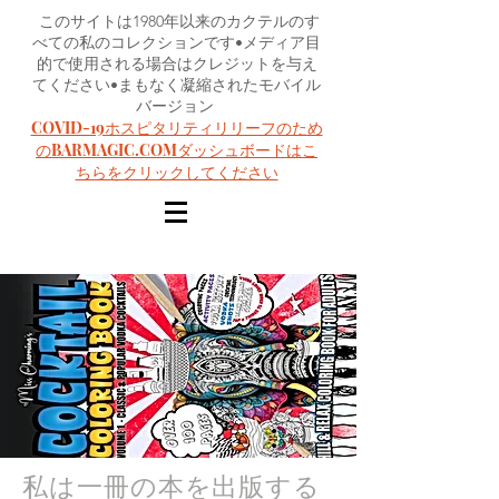
このサイトは1980年以来のカクテルのす
べての私のコレクションです•メディア目
的で使用される場合はクレジットを与え
てください•まもなく凝縮されたモバイル
バージョン
COVID-19ホスピタリティリリーフのため
のBARMAGIC.COMダッシュボードはこ
ちらをクリックしてください
私は一冊の本を出版する